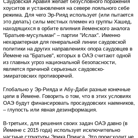
Саудовская Аравия желает безусловного поражения
хоуситов и установления на севере лояльного себе
режима. Для чего Эр-Рияд использует (или пытается
это делать) силы местных племен из группы Хашед,
находящихся в орбите влияния йеменского аналога
"Братьев-мусульман" – партии "Ислах". Именно
нехарактерная для генеральной линии саудовской
политики на других направлениях опора саудовцев в
Йемене на "Братьев", которых в ОАЭ считают одной
из главных угроз национальной безопасности,
является причиной серьезных саудовско-
эмиратовских противоречий.
Глобально у Эр-Рияда и Абу-Даби разные конечные
цели в Йемене. Говорить о том, что в этих условиях
ОАЭ будут финансировать просаудовских наемников,
– глупость или явная дезинформация.
В-третьих, для решения своих задач ОАЭ давно (в
Йемене с 2015 года) использует исключительно
частные структуры Эрика Принса. Это происходит не