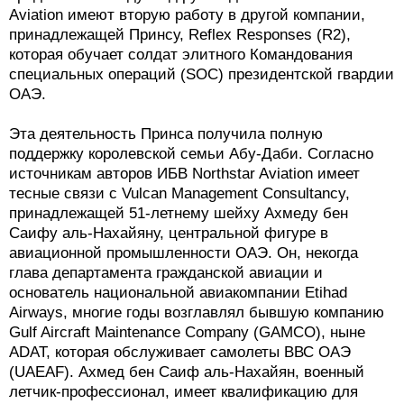
Aviation имеют вторую работу в другой компании,
принадлежащей Принсу, Reflex Responses (R2),
которая обучает солдат элитного Командования
специальных операций (SOC) президентской гвардии
ОАЭ.
Эта деятельность Принса получила полную
поддержку королевской семьи Абу-Даби. Согласно
источникам авторов ИБВ Northstar Aviation имеет
тесные связи с Vulcan Management Consultancy,
принадлежащей 51-летнему шейху Ахмеду бен
Саифу аль-Нахайяну, центральной фигуре в
авиационной промышленности ОАЭ. Он, некогда
глава департамента гражданской авиации и
основатель национальной авиакомпании Etihad
Airways, многие годы возглавлял бывшую компанию
Gulf Aircraft Maintenance Company (GAMCO), ныне
ADAT, которая обслуживает самолеты ВВС ОАЭ
(UAEAF). Ахмед бен Саиф аль-Нахайян, военный
летчик-профессионал, имеет квалификацию для