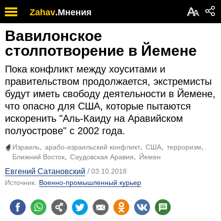
А
Zahav
.
Мнения
А
Вавилонское
столпотворение в Йемене
Пока конфликт между хоуситами и
правительством продолжается, экстремисты
будут иметь свободу деятельности в Йемене,
что опасно для США, которые пытаются
искоренить "Аль-Каиду на Аравийском
полуострове" с 2002 года.
Израиль
арабо-израильский конфликт
США
терроризм
Ближний Восток
Саудовская Аравия
Йемен
Евгений Сатановский
03.10.2018
Источник:
Военно-промышленный курьер