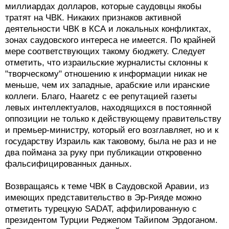
миллиардах долларов, которые саудовцы якобы
тратят на ЧВК. Никаких признаков активной
деятельности ЧВК в КСА и локальных конфликтах,
зонах саудовского интереса не имеется. По крайней
мере соответствующих такому бюджету. Следует
отметить, что израильские журналисты склонны к
"творческому" отношению к информации никак не
меньше, чем их западные, арабские или иранские
коллеги. Благо, Haaretz с ее репутацией газеты
левых интеллектуалов, находящихся в постоянной
оппозиции не только к действующему правительству
и премьер-министру, который его возглавляет, но и к
государству Израиль как таковому, была не раз и не
два поймана за руку при публикации откровенно
фальсифицированных данных.
Возвращаясь к теме ЧВК в Саудовской Аравии, из
имеющих представительство в Эр-Рияде можно
отметить турецкую SADAT, аффилированную с
президентом Турции Реджепом Тайипом Эрдоганом.