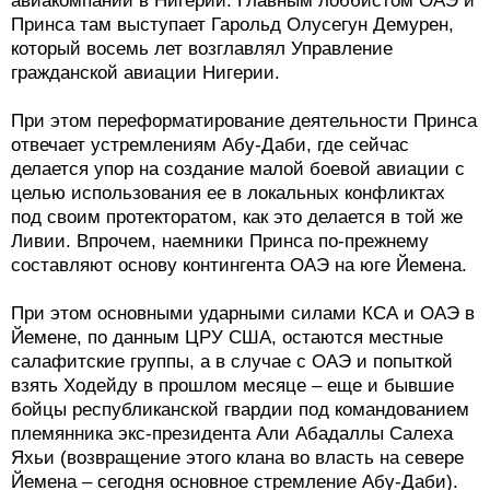
авиакомпаний в Нигерии. Главным лоббистом ОАЭ и
Принса там выступает Гарольд Олусегун Демурен,
который восемь лет возглавлял Управление
гражданской авиации Нигерии.
При этом переформатирование деятельности Принса
отвечает устремлениям Абу-Даби, где сейчас
делается упор на создание малой боевой авиации с
целью использования ее в локальных конфликтах
под своим протекторатом, как это делается в той же
Ливии. Впрочем, наемники Принса по-прежнему
составляют основу контингента ОАЭ на юге Йемена.
При этом основными ударными силами КСА и ОАЭ в
Йемене, по данным ЦРУ США, остаются местные
салафитские группы, а в случае с ОАЭ и попыткой
взять Ходейду в прошлом месяце – еще и бывшие
бойцы республиканской гвардии под командованием
племянника экс-президента Али Абадаллы Салеха
Яхьи (возвращение этого клана во власть на севере
Йемена – сегодня основное стремление Абу-Даби).