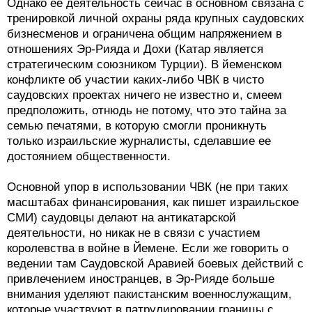
Однако ее деятельность сейчас в основном связана с
тренировкой личной охраны ряда крупных саудовских
бизнесменов и ограничена общим напряжением в
отношениях Эр-Рияда и Дохи (Катар является
стратегическим союзником Турции). В йеменском
конфликте об участии каких-либо ЧВК в чисто
саудовских проектах ничего не известно и, смеем
предположить, отнюдь не потому, что это тайна за
семью печатями, в которую смогли проникнуть
только израильские журналисты, сделавшие ее
достоянием общественности.
Основной упор в использовании ЧВК (не при таких
масштабах финансирования, как пишет израильское
СМИ) саудовцы делают на антикатарской
деятельности, но никак не в связи с участием
королевства в войне в Йемене. Если же говорить о
ведении там Саудовской Аравией боевых действий с
привлечением иностранцев, в Эр-Рияде больше
внимания уделяют пакистанским военнослужащим,
которые участвуют в патрулировании границы с