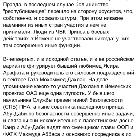
Правда, в последнем случае большинство
"республиканцев" перешло на сторону хоуситов, что,
собственно, и сорвало штурм. При этом никакие
наемники из иных стран участия в нем не
принимали. Люди из ЧВК Принса в боевых
действиях в Йемене не участвовали никогда: у них
там совершенно иные функции.
В-четвертых, и в исходной статье, и в ее российском
варианте фигурирует бывший любимец Ясира
Арафата и руководитель его силовых подразделений
в секторе Газа Мохаммед Дахлан. На деле
упоминание какого-то участия Дахлана в йеменских
проектах ОАЭ еще одна глупость. У бывшего
начальника Службы превентивной безопасности
(СПБ) ПНА, а ныне советника наследного принца
Абу-Даби по безопасности совершенно иные задачи,
и связаны они исключительно с палестинским досье.
Каир и Абу-Даби видят его сменщиком главы ООП и
ФАТХ Махмуда Аббаса и основного посредника в их