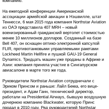
компанию.
На ежегодной конференции Американской
ассоциации армейской авиации в Нэшвилле, штат
Теннесси, 6 мая 2015 года компания Northstar Aviation
из ОАЭ представила 407 MRH – новый
военизированный гражданский вертолет стоимостью
менее 10 миллионов долларов. Созданный на базе
Bell 407, он оснащен оптико-электронной капсулой
FLIR, противотанковыми управляемыми ракетами
Lockheed Martin Hellfire и пушкой GAU-19 General
Dynamics. Тридцать машин уже проданы в Африке и
Азии: компания приняла участие в Сингапурском
авиасалоне в марте того же года.
Руководители Northstar Aviation сотрудничали с
Эриком Принсом и раньше: Лайл Бекка, его вице-
президент, и Адам Ганн, технический директор,
работали на Presidential Airways, бывшую воздушную
дочернюю компанию Blackwater, которую Принс
продал в 2010 году. Ряд руководителей Northstar