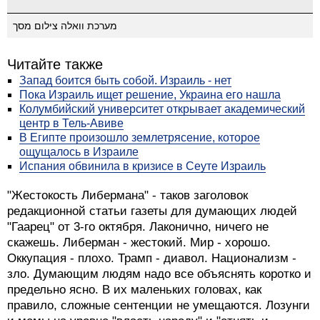
מערכת וואלה צילום מסך
Читайте также
Запад боится быть собой. Израиль - нет
Пока Израиль ищет решение, Украина его нашла
Колумбийский университет открывает академический
центр в Тель-Авиве
В Египте произошло землетрясение, которое
ощущалось в Израиле
Испания обвинила в кризисе в Сеуте Израиль
"Жестокость Либермана" - таков заголовок
редакционной статьи газеты для думающих людей
"Гаарец" от 3-го октября. Лаконично, ничего не
скажешь. Либерман - жестокий. Мир - хорошо.
Оккупация - плохо. Трамп - диавол. Национализм -
зло. Думающим людям надо все объяснять коротко и
предельно ясно. В их маленьких головах, как
правило, сложные сентенции не умещаются. Лозунги
и мемы на уровне "власть народу" и "отнять и
поделить".