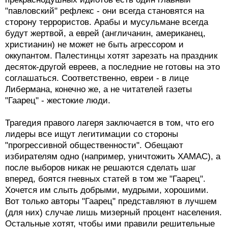
сторону террористов. Арабы и мусульмане всегда
будут жертвой, а еврей (англичанин, американец,
христианин) не может не быть агрессором и
оккупантом. Палестинцы хотят зарезать на праздник
десяток-другой евреев, а последние не готовы на это
соглашаться. Соответственно, евреи - в лице
Либермана, конечно же, а не читателей газеты
"Гаарец" - жестокие люди.
Трагедия правого лагеря заключается в том, что его
лидеры все ищут легитимации со стороны
"прогрессивной общественности". Обещают
избирателям одно (например, уничтожить ХАМАС), а
после выборов никак не решаются сделать шаг
вперед, боятся гневных статей в том же "Гаарец".
Хочется им слыть добрыми, мудрыми, хорошими.
Вот только авторы "Гаарец" представляют в лучшем
(для них) случае лишь мизерный процент населения.
Остальные хотят, чтобы ими правили решительные
люди, которые будут искать одобрения народа, а не