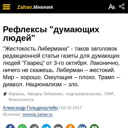
А
Zahav
.
Мнения
А
Рефлексы "думающих
людей"
"Жестокость Либермана" - таков заголовок
редакционной статьи газеты для думающих
людей "Гаарец" от 3-го октября. Лаконично,
ничего не скажешь. Либерман – жестокий.
Мир – хорошо. Оккупация – плохо. Трамп –
диавол. Национализм – зло.
Израиль
Авигдор Либерман
подстрекательство
СМИ
безопасность
Александр Гольденштейн
03.10.2017
Источник:
mnenia.zahav.ru