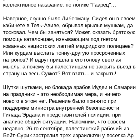
Наверное, скучно было Либерману. Сидел он в своем
кабинете в Тель-Авиве, обрывал крылья мушкам, да
тосковал. Чем бы заняться? Может, оказать братскую
помощь каталонцам, изнывающим под гнетом
кованных нацистских лаптей мадридских полицаев?
Или курдам выслать тонну-другую просроченных
патронов? И вдруг пришла в его голову светлая
мысль: а почему бы палестинцам не закрыть въезд в
страну на весь Суккот? Вот взять - и закрыть!
Шутки шутками, но блокада арабов Иудеи и Самарии
на праздники - это необходимая мера, и ничего
нового в этом нет. Решение было принято при
поддержке министра внутренней безопасности
Гилада Эрдана и представителей полиции, при
анализе общей ситуации. Напомним, что совсем
недавно, 26-го сентября, палестинский рабочий из
Бейт-Сурик застрелил трех израильтян у поселка Ар
Адар. Год за годом ШАБАК предупреждает: на
каждый еврейский праздник арабы готовят