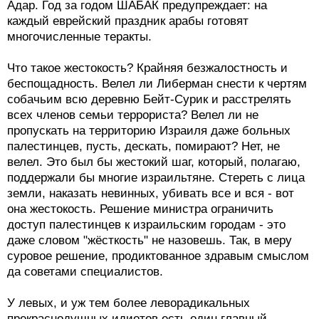
многочисленные теракты.
Что такое жестокость? Крайняя безжалостность и
беспощадность. Велел ли Либерман снести к чертям
собачьим всю деревню Бейт-Сурик и расстрелять
всех членов семьи террориста? Велел ли не
пропускать на территорию Израиля даже больных
палестинцев, пусть, дескать, помирают? Нет, не
велел. Это был бы жестокий шаг, который, полагаю,
поддержали бы многие израильтяне. Стереть с лица
земли, наказать невинных, убивать все и вся - вот
она жестокость. Решение министра ограничить
доступ палестинцев к израильским городам - это
даже словом "жёсткость" не назовешь. Так, в меру
суровое решение, продиктованное здравым смыслом
да советами специалистов.
У левых, и уж тем более леворадикальных
прекраснодушных идиотов есть один главный
"павловский" рефлекс - они всегда становятся на