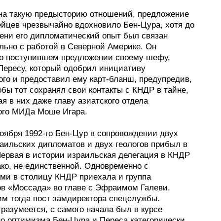
на такую предысторию отношений, предложение
ейцев чрезвычайно вдохновило Бен-Цура, хотя до
мени его дипломатический опыт был связан
льно с работой в Северной Америке. Он
 о поступившем предложении своему шефу,
Пересу, который одобрил инициативу
ого и предоставил ему карт-бланш, предупредив,
обы тот сохранял свои контакты с КНДР в тайне,
я в них даже главу азиатского отдела
ого МИДа Моше Игара.
оября 1992-го Бен-Цур в сопровождении двух
раильских дипломатов и двух геологов прибыл в
Первая в истории израильская делегация в КНДР
ко, не единственной. Одновременно с
ми в столицу КНДР приехала и группа
ов «Моссада» во главе с Эфраимом Галеви,
м тогда пост замдиректора спецслужбы.
разумеется, с самого начала был в курсе
но оптимизма Бен-Цура и Переса категорически