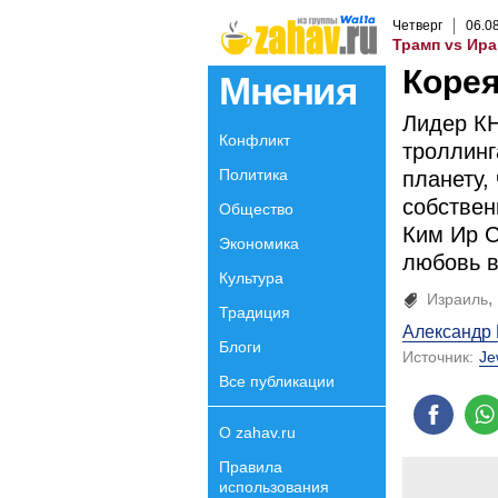
Четверг
06
.
0
Трамп vs Ира
Корея
Мнения
Лидер К
Конфликт
троллинг
Политика
планету,
собствен
Общество
Ким Ир С
Экономика
любовь в
Культура
Израиль
Традиция
Александр
Блоги
Источник:
Je
Все публикации
О zahav.ru
Правила
использования