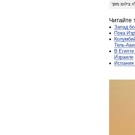
ה צילום מסך
Читайте 
Запад бо
Пока Изр
Колумбий
Тель-Ави
В Египте
Израиле
Испания 