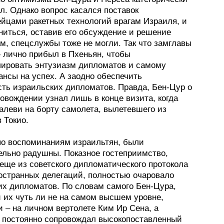
л. Однако вопрос касался поставок
ейцами ракетных технологий врагам Израиля, и
ниться, оставив его обсуждение и решение
м, спецслужбы тоже не могли. Так что замглавы
 лично прибыл в Пхеньян, чтобы
лировать энтузиазм дипломатов и самому
ансы на успех. А заодно обеспечить
сть израильских дипломатов. Правда, Бен-Цур о
овождении узнал лишь в конце визита, когда
алеви на борту самолета, вылетевшего из
 Токио.
по воспоминаниям израильтян, были
ельно радушны. Показное гостеприимство,
еще из советского дипломатического протокола
остранных делегаций, полностью очаровало
их дипломатов. По словам самого Бен-Цура,
 их чуть ли не на самом высшем уровне,
 – на личном вертолете Ким Ир Сена, а
 постоянно сопровождал высокопоставленный