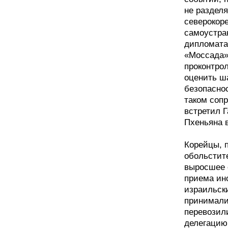
не разделя
северокор
самоустра
дипломата
«Моссада»
проконтро
оценить ш
безопасно
таком сопр
встретил Г
Пхеньяна в
Корейцы, 
обольстит
выросшее 
приема ин
израильск
принимали
перевозили
делегацию