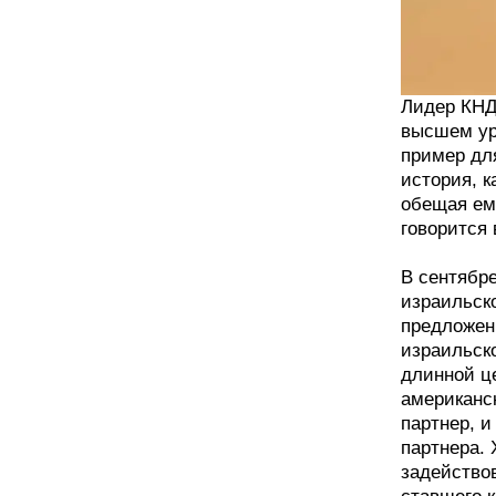
Лидер КНД
высшем ур
пример дл
история, к
обещая ему
говорится
В сентябре
израильск
предложен
израильско
длинной ц
американс
партнер, и
партнера. 
задейство