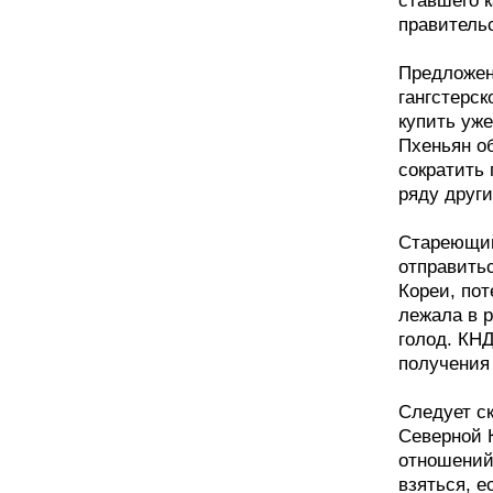
ставшего к
правитель
Предложен
гангстерс
купить уж
Пхеньян об
сократить 
ряду друг
Стареющий
отправить
Кореи, по
лежала в 
голод. КН
получения
Следует ск
Северной 
отношений,
взяться, е