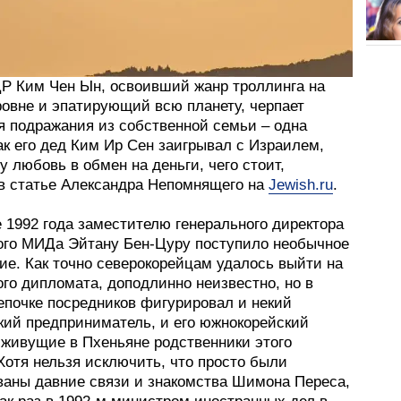
Р Ким Чен Ын, освоивший жанр троллинга на
овне и эпатирующий всю планету, черпает
я подражания из собственной семьи – одна
ак его дед Ким Ир Сен заигрывал с Израилем,
 любовь в обмен на деньги, чего стоит,
 в статье Александра Непомнящего на
Jewish.ru
.
 1992 года заместителю генерального директора
ого МИДа Эйтану Бен-Цуру поступило необычное
ие. Как точно северокорейцам удалось выйти на
го дипломата, доподлинно неизвестно, но в
епочке посредников фигурировал и некий
кий предприниматель, и его южнокорейский
 живущие в Пхеньяне родственники этого
Хотя нельзя исключить, что просто были
ваны давние связи и знакомства Шимона Переса,