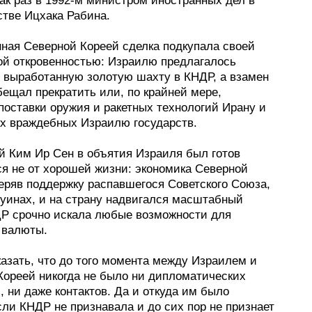
ак раз в 1992-м министром иностранных дел в
стве Ицхака Рабина.
ная Северной Кореей сделка подкупала своей
кой откровенностью: Израилю предлагалось
е выработанную золотую шахту в КНДР, а взамен
ещал прекратить или, по крайней мере,
поставки оружия и ракетных технологий Ирану и
их враждебных Израилю государств.
 Ким Ир Сен в объятия Израиля был готов
ся не от хорошей жизни: экономика Северной
теряв поддержку распавшегося Советского Союза,
руинах, и на страну надвигался масштабный
ДР срочно искала любые возможности для
 валюты.
азать, что до того момента между Израилем и
Кореей никогда не было ни дипломатических
 ни даже контактов. Да и откуда им было
сли КНДР не признавала и до сих пор не признает