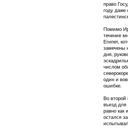
право Госу
году даже
палестинс
Помимо Ир
течение м
Египет, к
замечены н
дня, руко
эскадриль
числом об
северокоре
один и во
ошибке.
Во второй
въезд для 
равно как 
остался за
испытывал