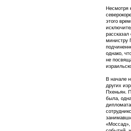
Несмотря 
северокор
этого вре
исключите
рассказал
министру 
подчиненн
однако, чт
не посвяща
израильск
В начале н
других из
Пхеньян. 
была, одна
дипломата
сотрудник
занимавши
«Моссад», 
событий, 