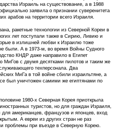
дарства Израиль на существование, а в 1988
 официально заявила о признании суверенитета
ких арабов на территории всего Израиля.
ана, ракетные технологии из Северной Кореи в
ногих лет поступали также в Сирию, Ливию и
оторые в излишней любви к Израилю тоже
е были. А в 1973-м, во время Войны Судного
водство КНДР даже направило в Египет
ю МиГов с двумя десятками пилотов и таким же
служивающего техперсонала. Два
йских МиГа в той войне сбили израильтяне, а
все был уничтожен самими же египтянами по
 половине 1980-х Северная Корея приоткрыла
иностранных туристов, но для граждан Израиля,
и для американцев, французов и японцев, вход
крытым. А евреи из других стран не раз
и проблемы при въезде в Северную Корею.