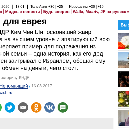
8
.
2026
18
:
01
Тель-Авив
+30
+25
Иерусалим
+30
+19
н
Модные новости
Будь здоров
Walla, Maariv, JP на русско
 для еврея
Выб
НДР Ким Чен Ын, освоивший жанр
а на высшем уровне и эпатирующий всю
 черпает пример для подражания из
ной семьи – одна история, как его дед
ен заигрывал с Израилем, обещая ему
 обмен на деньги, чего стоит.
история
КНДР
 Непомнящий
16.08.2017
wish.ru