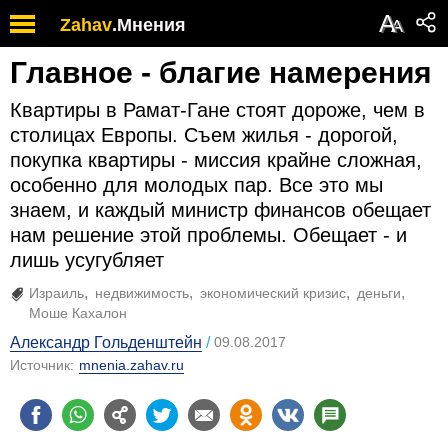
А
Zahav
.
Мнения
А
Главное - благие намерения
Квартиры в Рамат-Гане стоят дороже, чем в
столицах Европы. Съем жилья - дорогой,
покупка квартиры - миссия крайне сложная,
особенно для молодых пар. Все это мы
знаем, и каждый министр финансов обещает
нам решение этой проблемы. Обещает - и
лишь усугубляет
Израиль
недвижимость
экономический кризис
деньги
Моше Кахалон
Александр Гольденштейн
09.08.2017
Источник:
mnenia.zahav.ru