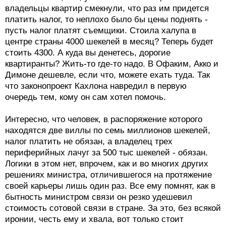
владельцы квартир смекнули, что раз им придется
платить налог, то неплохо было бы цены поднять -
пусть налог платят съемщики. Стоила халупа в
центре страны 4000 шекелей в месяц? Теперь будет
стоить 4300. А куда вы денетесь, дорогие
квартиранты? Жить-то где-то надо. В Офаким, Акко и
Димоне дешевле, если что, можете ехать туда. Так
что законопроект Кахлона навредил в первую
очередь тем, кому он сам хотел помочь.
Интересно, что человек, в распоряжение которого
находятся две виллы по семь миллионов шекелей,
налог платить не обязан, а владелец трех
периферийных лачуг за 500 тыс шекелей - обязан.
Логики в этом нет, впрочем, как и во многих других
решениях министра, отличившегося на протяжение
своей карьеры лишь один раз. Все ему помнят, как в
бытность министром связи он резко удешевил
стоимость сотовой связи в стране. За это, без всякой
иронии, честь ему и хвала, вот только стоит