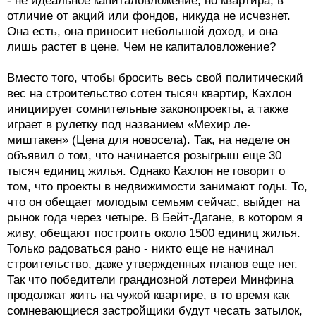
- не идеальное капиталовложение, но квартира, в
отличие от акций или фондов, никуда не исчезнет.
Она есть, она приносит небольшой доход, и она
лишь растет в цене. Чем не капиталовложение?
Вместо того, чтобы бросить весь свой политический
вес на строительство сотен тысяч квартир, Кахлон
инициирует сомнительные законопроекты, а также
играет в рулетку под названием «Мехир ле-
миштакен» (Цена для новосела). Так, на неделе он
объявил о том, что начинается розыгрыш еще 30
тысяч единиц жилья. Однако Кахлон не говорит о
том, что проекты в недвижимости занимают годы. То,
что он обещает молодым семьям сейчас, выйдет на
рынок года через четыре. В Бейт-Дагане, в котором я
живу, обещают построить около 1500 единиц жилья.
Только радоваться рано - никто еще не начинал
строительство, даже утвержденных планов еще нет.
Так что победители грандиозной лотереи Минфина
продолжат жить на чужой квартире, в то время как
сомневающиеся застройщики будут чесать затылок,