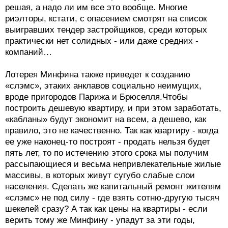
решая, а надо ли им все это вообще. Многие
риэлторы, кстати, с опасением смотрят на список
выигравших тендер застройщиков, среди которых
практически нет солидных - или даже средних -
компаний…
Лотерея Минфина также приведет к созданию
«слэмс», этаких анклавов социально неимущих,
вроде пригородов Парижа и Брюселля.Чтобы
построить дешевую квартиру, и при этом заработать,
«кабланы» будут экономит на всем, а дешево, как
правило, это не качественно. Так как квартиру - когда
ее уже наконец-то построят - продать нельзя будет
пять лет, то по истечению этого срока мы получим
рассыпающиеся и весьма непривлекательные жилые
массивы, в которых живут сугубо слабые слои
населения. Сделать же капитальный ремонт жителям
«слэмс» не под силу - где взять сотню-другую тысяч
шекелей сразу? А так как цены на квартиры - если
верить тому же Минфину - упадут за эти годы,