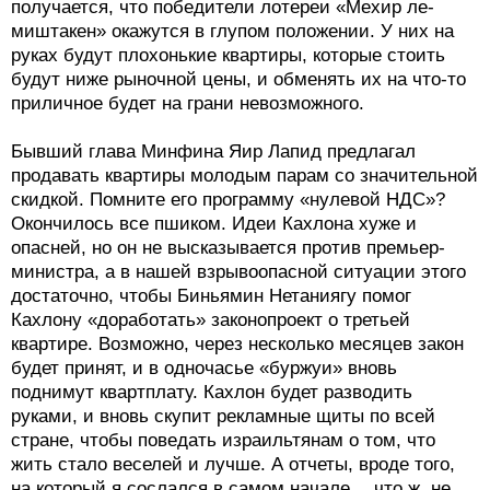
получается, что победители лотереи «Мехир ле-
миштакен» окажутся в глупом положении. У них на
руках будут плохонькие квартиры, которые стоить
будут ниже рыночной цены, и обменять их на что-то
приличное будет на грани невозможного.
Бывший глава Минфина Яир Лапид предлагал
продавать квартиры молодым парам со значительной
скидкой. Помните его программу «нулевой НДС»?
Окончилось все пшиком. Идеи Кахлона хуже и
опасней, но он не высказывается против премьер-
министра, а в нашей взрывоопасной ситуации этого
достаточно, чтобы Биньямин Нетаниягу помог
Кахлону «доработать» законопроект о третьей
квартире. Возможно, через несколько месяцев закон
будет принят, и в одночасье «буржуи» вновь
поднимут квартплату. Кахлон будет разводить
руками, и вновь скупит рекламные щиты по всей
стране, чтобы поведать израильтянам о том, что
жить стало веселей и лучше. А отчеты, вроде того,
на который я сослался в самом начале… что ж, не