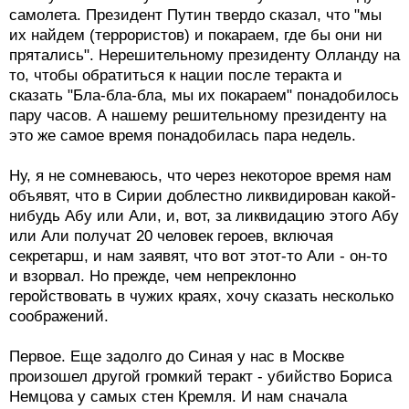
самолета. Президент Путин твердо сказал, что "мы
их найдем (террористов) и покараем, где бы они ни
прятались". Нерешительному президенту Олланду на
то, чтобы обратиться к нации после теракта и
сказать "Бла-бла-бла, мы их покараем" понадобилось
пару часов. А нашему решительному президенту на
это же самое время понадобилась пара недель.
Ну, я не сомневаюсь, что через некоторое время нам
объявят, что в Сирии доблестно ликвидирован какой-
нибудь Абу или Али, и, вот, за ликвидацию этого Абу
или Али получат 20 человек героев, включая
секретарш, и нам заявят, что вот этот-то Али - он-то
и взорвал. Но прежде, чем непреклонно
геройствовать в чужих краях, хочу сказать несколько
соображений.
Первое. Еще задолго до Синая у нас в Москве
произошел другой громкий теракт - убийство Бориса
Немцова у самых стен Кремля. И нам сначала