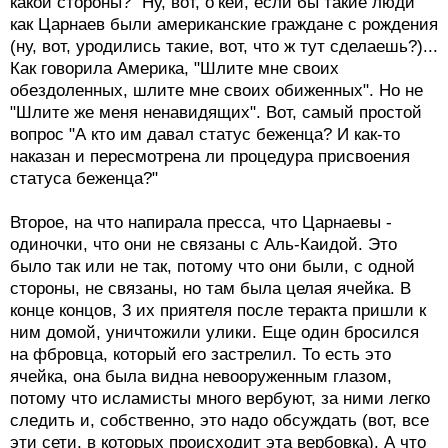
какой стороны?" Ну, вот, о’кей, если бы такие люди
как Царнаев были американские граждане с рождения
(ну, вот, уродились такие, вот, что ж тут сделаешь?)...
Как говорила Америка, "Шлите мне своих
обездоленных, шлите мне своих обиженных". Но не
"Шлите же меня ненавидящих". Вот, самый простой
вопрос "А кто им давал статус беженца? И как-то
наказан и пересмотрена ли процедура присвоения
статуса беженца?"
Второе, на что напирала пресса, что Царнаевы -
одиночки, что они не связаны с Аль-Каидой. Это
было так или не так, потому что они были, с одной
стороны, не связаны, но там была целая ячейка. В
конце концов, 3 их приятеля после теракта пришли к
ним домой, уничтожили улики. Еще один бросился
на фбровца, который его застрелил. То есть это
ячейка, она была видна невооруженным глазом,
потому что исламисты много вербуют, за ними легко
следить и, собственно, это надо обсуждать (вот, все
эти сети, в которых происходит эта вербовка). А что