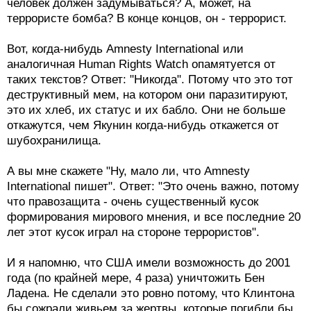
человек должен задумываться? А, может, на
террористе бомба? В конце концов, он - террорист.
Вот, когда-нибудь Amnesty International или
аналогичная Human Rights Watch опамятуется от
таких текстов? Ответ: "Никогда". Потому что это тот
деструктивный мем, на котором они паразитируют,
это их хлеб, их статус и их бабло. Они не больше
откажутся, чем Якунин когда-нибудь откажется от
шубохранилища.
А вы мне скажете "Ну, мало ли, что Amnesty
International пишет". Ответ: "Это очень важно, потому
что правозащита - очень существенный кусок
формирования мирового мнения, и все последние 20
лет этот кусок играл на стороне террористов".
И я напомню, что США имели возможность до 2001
года (по крайней мере, 4 раза) уничтожить Бен
Ладена. Не сделали это ровно потому, что Клинтона
бы сожрали живьем за жертвы, которые погибли бы