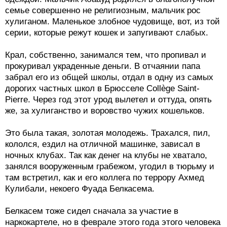
семье совершенно не религиозным, мальчик рос
хулиганом. Маленькое злобное чудовище, вот, из той
серии, которые режут кошек и запугивают слабых.
Крал, собственно, занимался тем, что пропивал и
прокуривал украденные деньги. В отчаянии папа
забрал его из общей школы, отдал в одну из самых
дорогих частных школ в Брюсселе Collège Saint-
Pierre. Через год этот урод вылетел и оттуда, опять
же, за хулиганство и воровство чужих кошельков.
Это была такая, золотая молодежь. Трахался, пил,
кололся, ездил на отличной машинке, зависал в
ночных клубах. Так как денег на клубы не хватало,
занялся вооруженным грабежом, угодил в тюрьму и
там встретил, как и его коллега по террору Ахмед
Кулибали, некоего Фуада Белкасема.
Белкасем тоже сидел сначала за участие в
наркокартеле, но в феврале этого года этого человека