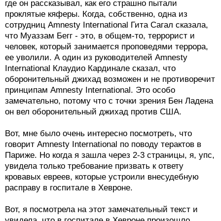
где он рассказывал, как его страшно пытали
проклятые кяферы. Когда, собственно, одна из
сотрудниц Amnesty International Гита Сагал сказала,
что Муаззам Бегг - это, в общем-то, террорист и
человек, который занимается проповедями террора,
ее уволили. А один из руководителей Amnesty
International Клаудио Кардинале сказал, что
оборонительный джихад возможен и не противоречит
принципам Amnesty International. Это особо
замечательно, потому что с точки зрения Бен Ладена
он вел оборонительный джихад против США.
Вот, мне было очень интересно посмотреть, что
говорит Amnesty International по поводу терактов в
Париже. Но когда я зашла через 2-3 страницы, я, упс,
увидела только требование призвать к ответу
кровавых евреев, которые устроили внесудебную
расправу в госпитале в Хевроне.
Вот, я посмотрела на этот замечательный текст и
увидела, что в госпитале в Хевроне произошло