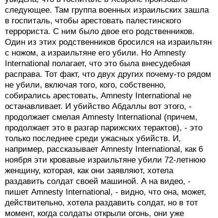
следующее. Там группа военных израильских зашла
в госпиталь, чтобы арестовать палестинского
террориста. С ним было двое его родственников.
Один из этих родственников бросился на израильтян
с ножом, а израильтяне его убили. Но Amnesty
International полагает, что это была внесудебная
расправа. Тот факт, что двух других почему-то рядом
не убили, включая того, кого, собственно,
собирались арестовать, Amnesty International не
останавливает. И убийство Абдаллы вот этого, -
продолжает смелая Amnesty International (причем,
продолжает это в разгар парижских терактов), - это
только последнее среди ужасных убийств. И,
например, рассказывает Amnesty International, как 6
ноября эти кровавые израильтяне убили 72-летнюю
женщину, которая, как они заявляют, хотела
раздавить солдат своей машиной. А на видео, -
пишет Amnesty International, - видно, что она, может,
действительно, хотела раздавить солдат, но в тот
момент, когда солдаты открыли огонь, они уже