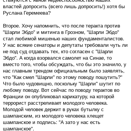
стыкуются с явной недееспособностью наших
властей допросить (всего лишь допросить!) хотя бы
Руслана Геремеева?
Второе. Хочу напомнить, что после теракта против
"Шарли Эбдо" и митинга в Грозном, "Шарли Эбдо"
стал любимой мишенью наших фундаменталистов.
У нас всякие сенаторы и депутаты требовали чуть ли
не под суд отдавать тех, кто согласен с "Шарли
Эбдо". А когда взорвался самолет на Синае, то
вместо того, чтобы обсуждать, что бы это значило, у
нас главным трендом официальным было заявлять,
что "Как смел "Шарли" по этому поводу пошутить?"
Что было чудовищно, поскольку "Шарли" шутит по
любому поводу. Вот сейчас по поводу терактов во
Франции он опубликовал карикатуру, на которой
террорист расстреливает молодого человека.
Молодой человек держит в руках бутылку с
шампанским, из молодого человека хлещет
шампанское и подпись: "А зато у нас есть
шампанское".