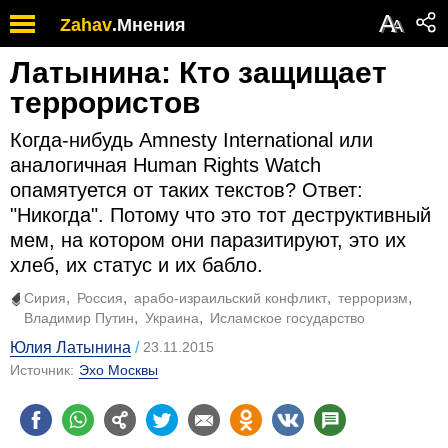
А
Zahav
.
Мнения
А
Латынина: Кто защищает
террористов
Когда-нибудь Amnesty International или
аналогичная Human Rights Watch
опамятуется от таких текстов? Ответ:
"Никогда". Потому что это тот деструктивный
мем, на котором они паразитируют, это их
хлеб, их статус и их бабло.
Сирия
Россия
арабо-израильский конфликт
терроризм
Владимир Путин
Украина
Исламское государство
Юлия Латынина
23.11.2015
Источник:
Эхо Москвы