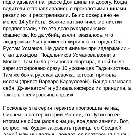
подкладывали на трассе Дон шипы на дорогу. Когда
водители останавливались с проколотыми шинами,
резали их и расстреливали. Было совершено не
менее 14 убийств. Всякие патриотические листки
предполагали, что это дело рук украинских
фашистов. Когда убийц взяли, оказалось, что
лидером их был уроженец киргизского города Ош
Рустам Усманов. Не дался живьем при задержании -
стал шахидом. Подельников Усманова взяли в
Москве. Там была резиновая квартира, в ней было
зарегистрировано сразу 10 уроженцев Таджикистана.
Там же была русская девочка, которая приняла
ислам (привет Варваре Карауловой). Банда называла
себя "Джамаатом" и убивала кяферов из принципа, а
также в тренировочных целях.
Поскольку эта серия терактов произошла не над
Синаем, а на территории России, то Путин по ее
итогам не обращался к нации, все дело замяли. Вот,
вопрос: мы будем закрывать границы со Средней
Азией или мы должны дождаться повторения банды