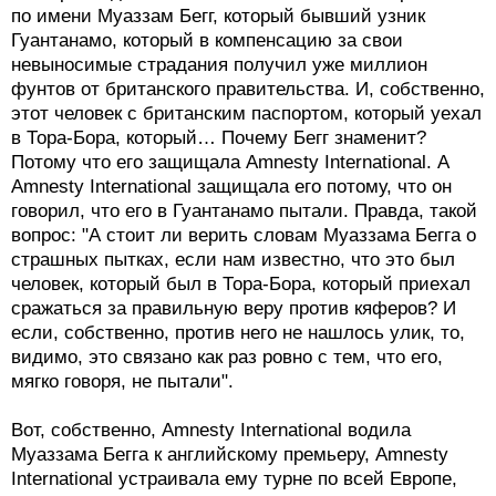
по имени Муаззам Бегг, который бывший узник
Гуантанамо, который в компенсацию за свои
невыносимые страдания получил уже миллион
фунтов от британского правительства. И, собственно,
этот человек с британским паспортом, который уехал
в Тора-Бора, который… Почему Бегг знаменит?
Потому что его защищала Amnesty International. А
Amnesty International защищала его потому, что он
говорил, что его в Гуантанамо пытали. Правда, такой
вопрос: "А стоит ли верить словам Муаззама Бегга о
страшных пытках, если нам известно, что это был
человек, который был в Тора-Бора, который приехал
сражаться за правильную веру против кяферов? И
если, собственно, против него не нашлось улик, то,
видимо, это связано как раз ровно с тем, что его,
мягко говоря, не пытали".
Вот, собственно, Amnesty International водила
Муаззама Бегга к английскому премьеру, Amnesty
International устраивала ему турне по всей Европе,