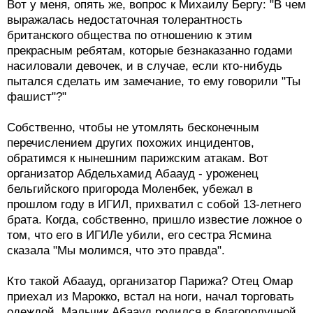
Вот у меня, опять же, вопрос к Михаилу Бергу: "В чем
выражалась недостаточная толерантность
британского общества по отношению к этим
прекрасным ребятам, которые безнаказанно годами
насиловали девочек, и в случае, если кто-нибудь
пытался сделать им замечание, то ему говорили "Ты
фашист"?"
Собственно, чтобы не утомлять бесконечным
перечислением других похожих инцидентов,
обратимся к нынешним парижским атакам. Вот
организатор Абдельхамид Абаауд - уроженец
бельгийского пригорода Моленбек, убежал в
прошлом году в ИГИЛ, прихватил с собой 13-летнего
брата. Когда, собственно, пришло известие ложное о
том, что его в ИГИЛе убили, его сестра Ясмина
сказала "Мы молимся, что это правда".
Кто такой Абаауд, организатор Парижа? Отец Омар
приехал из Марокко, встал на ноги, начал торговать
одеждой. Мальчик Абаауд родился в благополучной