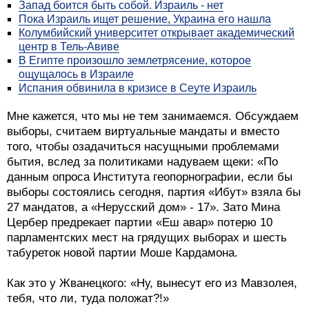
Запад боится быть собой. Израиль - нет
Пока Израиль ищет решение, Украина его нашла
Колумбийский университет открывает академический
центр в Тель-Авиве
В Египте произошло землетрясение, которое
ощущалось в Израиле
Испания обвинила в кризисе в Сеуте Израиль
Мне кажется, что мы не тем занимаемся. Обсуждаем
выборы, считаем виртуальные мандаты и вместо
того, чтобы озадачиться насущными проблемами
бытия, вслед за политиками надуваем щеки: «По
данным опроса Института геопорнографии, если бы
выборы состоялись сегодня, партия «Ибут» взяла бы
27 мандатов, а «Нерусский дом» - 17». Зато Мина
Цербер предрекает партии «Еш авар» потерю 10
парламентских мест на грядущих выборах и шесть
табуреток новой партии Моше Кардамона.
Как это у Жванецкого: «Ну, вынесут его из Мавзолея,
тебя, что ли, туда положат?!»