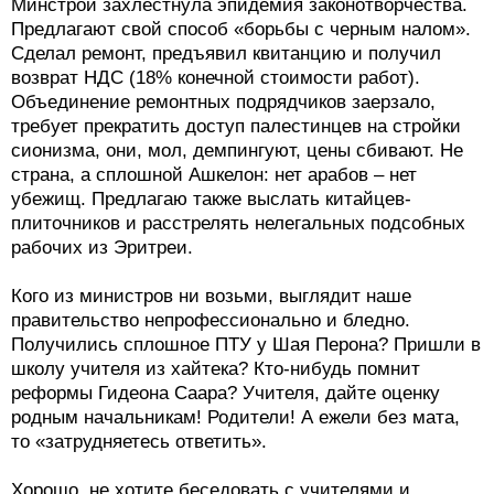
Минстрой захлестнула эпидемия законотворчества.
Предлагают свой способ «борьбы с черным налом».
Сделал ремонт, предъявил квитанцию и получил
возврат НДС (18% конечной стоимости работ).
Объединение ремонтных подрядчиков заерзало,
требует прекратить доступ палестинцев на стройки
сионизма, они, мол, демпингуют, цены сбивают. Не
страна, а сплошной Ашкелон: нет арабов – нет
убежищ. Предлагаю также выслать китайцев-
плиточников и расстрелять нелегальных подсобных
рабочих из Эритреи.
Кого из министров ни возьми, выглядит наше
правительство непрофессионально и бледно.
Получились сплошное ПТУ у Шая Перона? Пришли в
школу учителя из хайтека? Кто-нибудь помнит
реформы Гидеона Саара? Учителя, дайте оценку
родным начальникам! Родители! А ежели без мата,
то «затрудняетесь ответить».
Хорошо, не хотите беседовать с учителями и