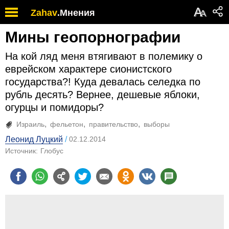
А
Zahav
.
Мнения
А
Мины геопорнографии
На кой ляд меня втягивают в полемику о
еврейском характере сионистского
государства?! Куда девалась селедка по
рубль десять? Вернее, дешевые яблоки,
огурцы и помидоры?
Израиль
фельетон
правительство
выборы
Леонид Луцкий
02.12.2014
Источник:
Глобус