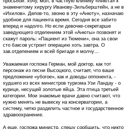
просьбой: хочу, мол, в частную клинику «Анюта» к
знаменитому хирургу Иванову-Зильберштейн, а не в
«Ихилов». Делов-то, звоню в эту «Анюту», назначаю
удобное для пациента время. Сегодня все забито
вперед и надолго. Но если девочке-секретарше
заведующего отделением этой «Анюты» позвонят и
скажут пароль: «Пациент из Тюмени», она за свои
сто баксов устроит операцию хоть завтра. О
зав.отделением и всей бригаде я молчу…
Уважаемая госпожа Герман, мой доктор, как тот
персонаж из песни Высоцкого, считает, что ваше
предложение «убогое», как и доводы оппонента, -
худшего из всех министров туризма Узи Ландау - о
курице, несущей золотые яйца. Эта птица третьей
категории. Мои знакомые врачи давно считают, что
нужно менять не вывеску на консерватории, а
систему, четко разделить частное и государственное
здравоохранение.
А еще, госпожа министр, спешу сообщить, что никто