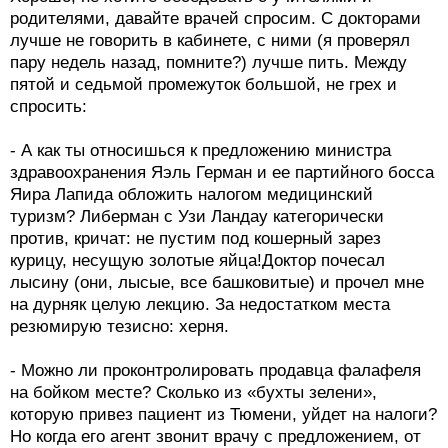
родителями, давайте врачей спросим. С докторами
лучше не говорить в кабинете, с ними (я проверял
пару недель назад, помните?) лучше пить. Между
пятой и седьмой промежуток большой, не грех и
спросить:
- А как ты относишься к предложению министра
здравоохранения Яэль Герман и ее партийного босса
Яира Лапида обложить налогом медицинский
туризм? Либерман с Узи Ландау категорически
против, кричат: не пустим под кошерный зарез
курицу, несущую золотые яйца!Доктор почесал
лысину (они, лысые, все башковитые) и прочел мне
на дурняк целую лекцию. За недостатком места
резюмирую тезисно: херня.
- Можно ли проконтролировать продавца фалафеля
на бойком месте? Сколько из «бухты зелени»,
которую привез пациент из Тюмени, уйдет на налоги?
Но когда его агент звонит врачу с предложением, от