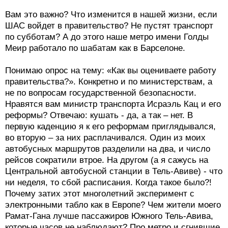
Вам это важно? Что изменится в нашей жизни, если
ШАС войдет в правительство? Не пустят транспорт
по субботам? А до этого наше метро имени Голды
Меир работало по шабатам как в Барселоне.
Понимаю опрос на тему: «Как вы оцениваете работу
правительства?». Конкретно и по министерствам, а
не по вопросам государственной безопасности.
Нравятся вам министр транспорта Исраэль Кац и его
реформы? Отвечаю: кушать - да, а так – нет. В
первую каденцию я к его реформам приглядывался,
во вторую – за них расплачивался. Один из моих
автобусных маршрутов разделили на два, и число
рейсов сократили втрое. На другом (а я сажусь на
Центральной автобусной станции в Тель-Авиве) - что
ни неделя, то сбой расписания. Когда такое было?!
Почему затих этот многолетний эксперимент с
электронными табло как в Европе? Чем жители моего
Рамат-Гана лучше пассажиров Южного Тель-Авива,
которые часов не наблюдают? Про метро и сгнившие