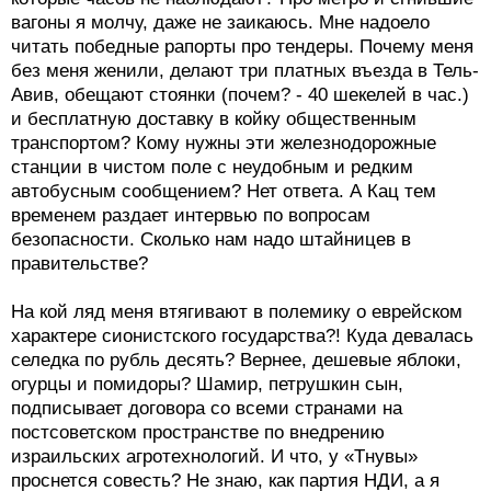
вагоны я молчу, даже не заикаюсь. Мне надоело
читать победные рапорты про тендеры. Почему меня
без меня женили, делают три платных въезда в Тель-
Авив, обещают стоянки (почем? - 40 шекелей в час.)
и бесплатную доставку в койку общественным
транспортом? Кому нужны эти железнодорожные
станции в чистом поле с неудобным и редким
автобусным сообщением? Нет ответа. А Кац тем
временем раздает интервью по вопросам
безопасности. Сколько нам надо штайницев в
правительстве?
На кой ляд меня втягивают в полемику о еврейском
характере сионистского государства?! Куда девалась
селедка по рубль десять? Вернее, дешевые яблоки,
огурцы и помидоры? Шамир, петрушкин сын,
подписывает договора со всеми странами на
постсоветском пространстве по внедрению
израильских агротехнологий. И что, у «Тнувы»
проснется совесть? Не знаю, как партия НДИ, а я