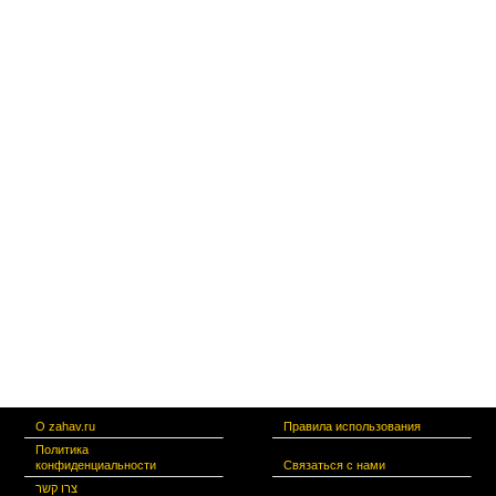
О zahav.ru
Правила использования
Политика
конфиденциальности
Связаться с нами
צרו קשר