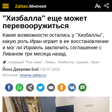
А
Zahav
.
Мнения
А
"Хизбалла" еще может
перевооружиться
Какие возможности остались у "Хизбаллы",
какую роль Иран играет в ее восстановлении
и мог ли Израиль заключить соглашение с
Ливаном три месяца назад.
операция "Рык льва"
Ливан
Хизбалла
оружие
Иран
Йона Джереми Боб
02.07.2026
Источник:
mnenia.zahav.ru