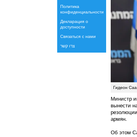
Политика
конфиденциальности
Декларация о
доступности
Связаться с нами
צרו קשר
Гидеон Саар
Министр и
вынести н
резолюции
армян.
Об этом С