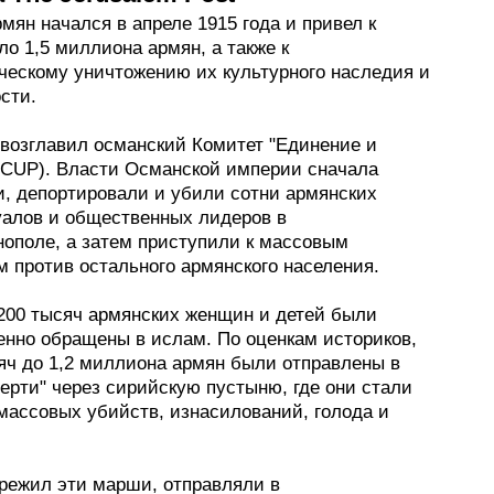
мян начался в апреле 1915 года и привел к
ло 1,5 миллиона армян, а также к
ческому уничтожению их культурного наследия и
сти.
возглавил османский Комитет "Единение и
 (CUP). Власти Османской империи сначала
и, депортировали и убили сотни армянских
уалов и общественных лидеров в
нополе, а затем приступили к массовым
 против остального армянского населения.
 200 тысяч армянских женщин и детей были
енно обращены в ислам. По оценкам историков,
сяч до 1,2 миллиона армян были отправлены в
ерти" через сирийскую пустыню, где они стали
массовых убийств, изнасилований, голода и
ережил эти марши, отправляли в