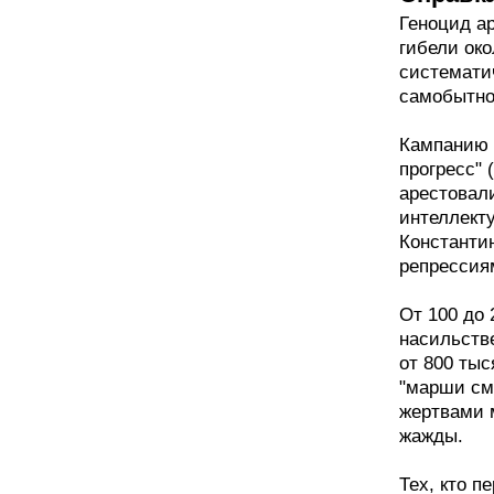
Геноцид ар
гибели око
системати
самобытно
Кампанию 
прогресс"
арестовал
интеллект
Константи
репрессиям
От 100 до
насильств
от 800 ты
"марши см
жертвами 
жажды.
Тех, кто п