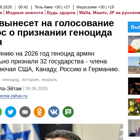
8
.
2026
00
:
42
Тель-Авив
+30
+27
Иерусалим
+30
+19
н
Модные новости
Будь здоров
Walla, Maariv, JP на русско
вынесет на голосование
Выб
с о признании геноцида
н
янию на 2026 год геноцид армян
но признали 32 государства - члена
ючая США, Канаду, Россию и Германию.
геноцид
история
мораль
ла-Эйтам
26.06.2026
enia.zahav.ru