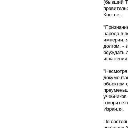
(бывший Tw
правительс
Кнессет.
"Признани
народа в 
империи, 
долгом, - 
осуждать 
искажения
"Несмотря
документац
объектом 
преуменьш
учебников 
говорится
Израиля.
По состоя
признали 