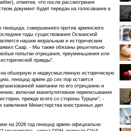
itter), отметив, что после рассмотрения
твом документ будет передан на голосование в
е геноцида, совершенного против армянского
последние годы существования Османской
является нашим моральным и историческим
заявил Саар. - Мы также обязаны решительно
любые попытки отрицания, преуменьшения или
 исторической правды".
 на обширную и недвусмысленную историческую
ию, геноцид армян до сих пор остается
организованной кампании по его отрицанию и
ению, включая манипулятивное переписывание
истории, прежде всего со стороны Турции", -
 в заявлении Министерства иностранных дел
нию на 2026 год геноцид армян официально
32 государства - члена ООН, включая США,