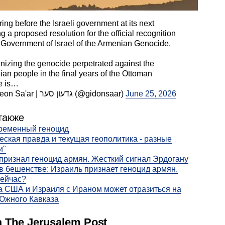
bring before the Israeli government at its next
g a proposed resolution for the official recognition
 Government of Israel of the Armenian Genocide.
izing the genocide perpetrated against the
an people in the final years of the Ottoman
e is…
— Gideon Sa'ar | גדעון סער (@gidonsaar)
June 25, 2026
также
ременный геноцид
еская правда и текущая геополитика - разные
и"
признал геноцид армян. Жесткий сигнал Эрдогану
в бешенстве: Израиль признает геноцид армян.
сейчас?
а США и Израиля с Ираном может отразиться на
Южного Кавказа
 The Jerusalem Post