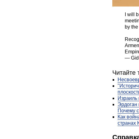
I will 
meetin
by the
Recogn
Armeni
Empir
Читайте 
Несвоев
"Историч
плоскост
Израиль 
Эрдоган 
Почему 
Как войн
странах 
Справка