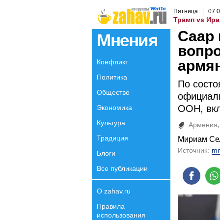
Пятница
07
.
0
Трамп vs Ира
Саар 
Мнения
вопро
армя
Конфликт
Политика
По состо
Общество
официаль
ООН, вкл
Экономика
Культура
Армения
Традиция
Мириам Се
Источник:
mn
Блоги
Все публикации
О zahav.ru
Правила
использования