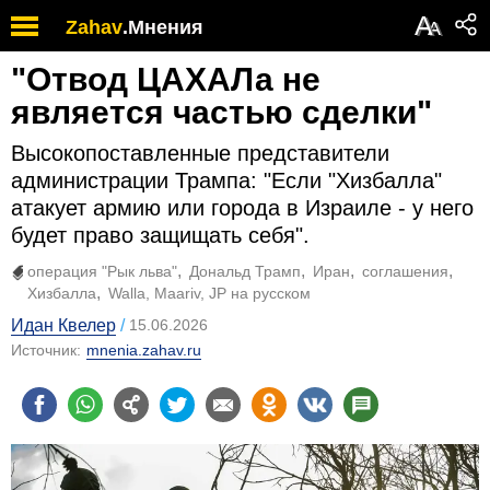
А
Zahav
.
Мнения
А
"Отвод ЦАХАЛа не
является частью сделки"
Высокопоставленные представители
администрации Трампа: "Если "Хизбалла"
атакует армию или города в Израиле - у него
будет право защищать себя".
операция "Рык льва"
Дональд Трамп
Иран
соглашения
Хизбалла
Walla, Maariv, JP на русском
Идан Квелер
15.06.2026
Источник:
mnenia.zahav.ru