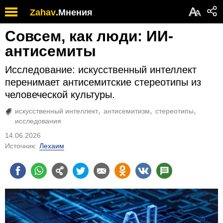
А
Zahav
.
Мнения
А
Совсем, как люди: ИИ-
антисемиты
Исследование: искусственный интеллект
перенимает антисемитские стереотипы из
человеческой культуры.
искусственный интеллект
антисемитизм
стереотипы
исследования
14.06.2026
Источник:
Лехаим