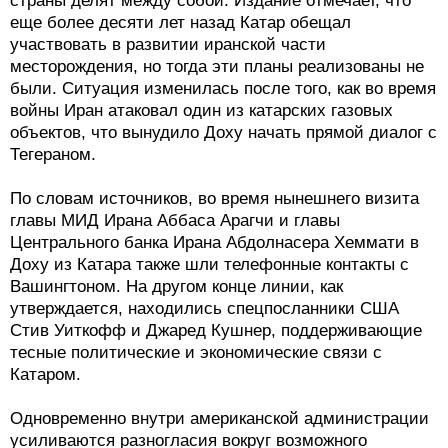
страны делят между собой. Издание отмечает, что
еще более десяти лет назад Катар обещал
участвовать в развитии иранской части
месторождения, но тогда эти планы реализованы не
были. Ситуация изменилась после того, как во время
войны Иран атаковал один из катарских газовых
объектов, что вынудило Доху начать прямой диалог с
Тегераном.
По словам источников, во время нынешнего визита
главы МИД Ирана Аббаса Арагчи и главы
Центрального банка Ирана Абдолнасера Хеммати в
Доху из Катара также шли телефонные контакты с
Вашингтоном. На другом конце линии, как
утверждается, находились спецпосланники США
Стив Уиткофф и Джаред Кушнер, поддерживающие
тесные политические и экономические связи с
Катаром.
Одновременно внутри американской администрации
усиливаются разногласия вокруг возможного