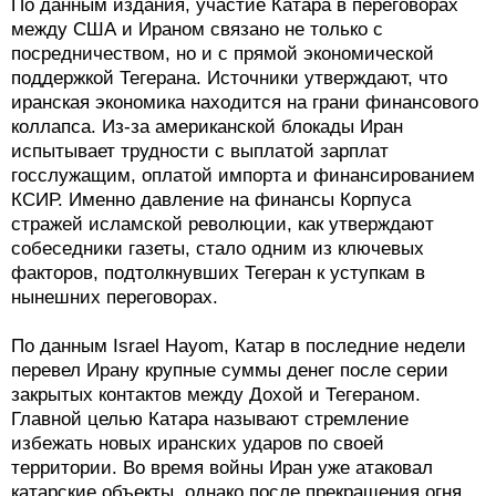
По данным издания, участие Катара в переговорах
между США и Ираном связано не только с
посредничеством, но и с прямой экономической
поддержкой Тегерана. Источники утверждают, что
иранская экономика находится на грани финансового
коллапса. Из-за американской блокады Иран
испытывает трудности с выплатой зарплат
госслужащим, оплатой импорта и финансированием
КСИР. Именно давление на финансы Корпуса
стражей исламской революции, как утверждают
собеседники газеты, стало одним из ключевых
факторов, подтолкнувших Тегеран к уступкам в
нынешних переговорах.
По данным Israel Hayom, Катар в последние недели
перевел Ирану крупные суммы денег после серии
закрытых контактов между Дохой и Тегераном.
Главной целью Катара называют стремление
избежать новых иранских ударов по своей
территории. Во время войны Иран уже атаковал
катарские объекты, однако после прекращения огня