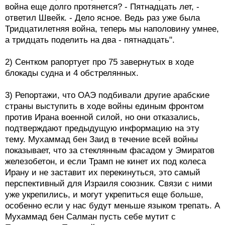
война еще долго протянется? - Пятнадцать лет, -
ответил Швейк. - Дело ясное. Ведь раз уже была
Тридцатилетняя война, теперь мы наполовину умнее,
а тридцать поделить на два - пятнадцать".
2) Сентком рапортует про 75 завернутых в ходе
блокады судна и 4 обстрелянных.
3) Репортажи, что ОАЭ подбивали другие арабские
страны выступить в ходе войны единым фронтом
против Ирана военной силой, но они отказались,
подтверждают предыдущую информацию на эту
тему. Мухаммад бен Заид в течение всей войны
показывает, что за стеклянным фасадом у Эмиратов
железобетон, и если Трамп не кинет их под колеса
Ирану и не заставит их перекинуться, это самый
перспективный для Израиля союзник. Связи с ними
уже укрепились, и могут укрепиться еще больше,
особенно если у нас будут меньше языком трепать. А
Мухаммад бен Салман пусть себе мутит с