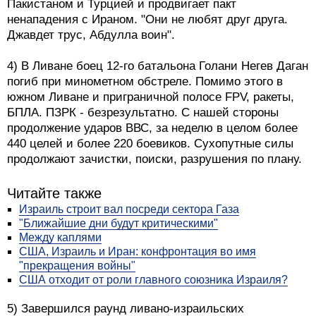
Пакистаном и Турцией и продвигает пакт
ненападения с Ираном. "Они не любят друг друга.
Джавдет трус, Абдулла воин".
4) В Ливане боец 12-го батальона Голани Негев Даган
погиб при минометном обстреле. Помимо этого в
южном Ливане и приграничной полосе FPV, ракеты,
БПЛА. ПЗРК - безрезультатно. С нашей стороны
продолжение ударов ВВС, за неделю в целом более
440 целей и более 220 боевиков. Сухопутные силы
продолжают зачистки, поиски, разрушения по плану.
Читайте также
Израиль строит вал посреди сектора Газа
"Ближайшие дни будут критическими"
Между каплями
США, Израиль и Иран: конфронтация во имя
"прекращения войны"
США отходит от роли главного союзника Израиля?
5) Завершился раунд ливано-израильских