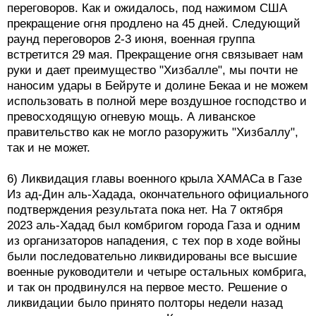
переговоров. Как и ожидалось, под нажимом США
прекращение огня продлено на 45 дней. Следующий
раунд переговоров 2-3 июня, военная группа
встретится 29 мая. Прекращение огня связывает нам
руки и дает преимущество "Хизбалле", мы почти не
наносим удары в Бейруте и долине Бекаа и не можем
использовать в полной мере воздушное господство и
превосходящую огневую мощь. А ливанское
правительство как не могло разоружить "Хизбаллу",
так и не может.
6) Ликвидация главы военного крыла ХАМАСа в Газе
Из ад-Дин аль-Хадада, окончательного официального
подтверждения результата пока нет. На 7 октября
2023 аль-Хадад был комбригом города Газа и одним
из организаторов нападения, с тех пор в ходе войны
были последовательно ликвидированы все высшие
военные руководители и четыре остальных комбрига,
и так он продвинулся на первое место. Решение о
ликвидации было принято полторы недели назад