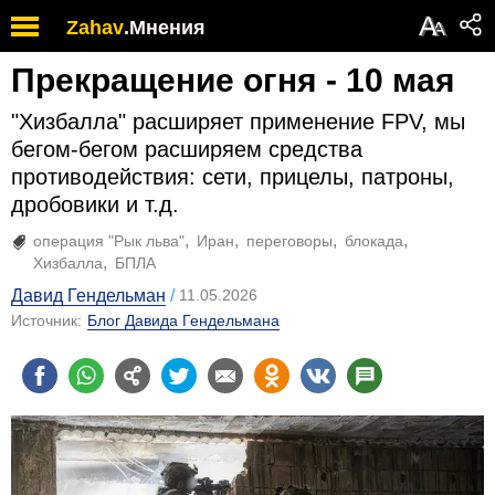
А
Zahav
.
Мнения
А
Прекращение огня - 10 мая
"Хизбалла" расширяет применение FPV, мы
бегом-бегом расширяем средства
противодействия: сети, прицелы, патроны,
дробовики и т.д.
операция "Рык льва"
Иран
переговоры
блокада
Хизбалла
БПЛА
Давид Гендельман
11.05.2026
Источник:
Блог Давида Гендельмана