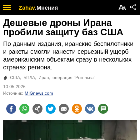
А
Zahav
.
Мнения
А
Дешевые дроны Ирана
пробили защиту баз США
По данным издания, иранские беспилотники
и ракеты смогли нанести серьезный ущерб
американским объектам сразу в нескольких
странах региона.
США
БПЛА
Иран
операция "Рык льва"
10.05.2026
Источник:
MIGnews.com