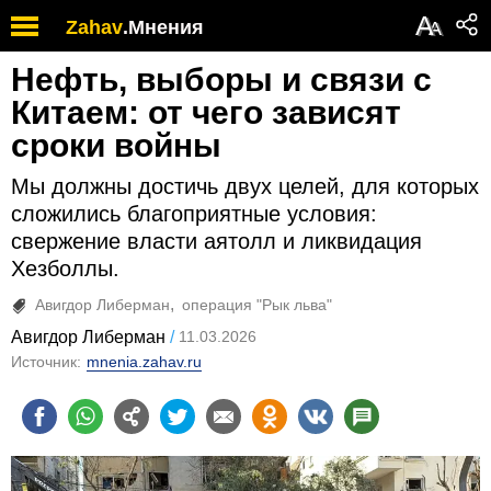
А
Zahav
.
Мнения
А
Нефть, выборы и связи с
Китаем: от чего зависят
сроки войны
Мы должны достичь двух целей, для которых
сложились благоприятные условия:
свержение власти аятолл и ликвидация
Хезболлы.
Авигдор Либерман
операция "Рык льва"
Авигдор Либерман
11.03.2026
Источник:
mnenia.zahav.ru