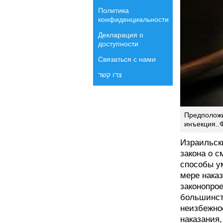
Политика
конфиденциальности
Декларация о
доступности
Связаться с нами
צרו קשר
Предположи
инъекция..Ф
Израильск
закона о с
способы у
мере нака
законопро
большинств
неизбежно
наказания,