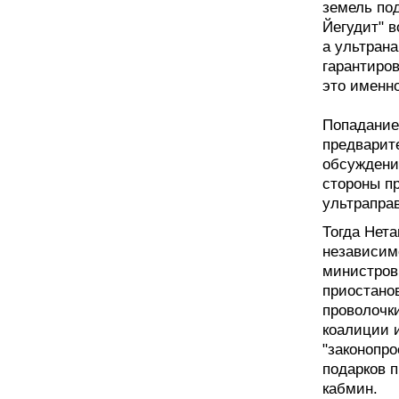
земель по
Йегудит" 
а ультрана
гарантиров
это именно
Попадание 
предварит
обсуждени
стороны п
ультрапра
Тогда Нет
независимо
министров
приостано
проволочки
коалиции 
"законопро
подарков п
кабмин.