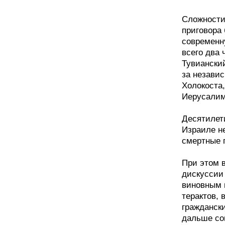
Сложности
приговора 
современн
всего два 
Тувиански
за независ
Холокоста
Иерусалим
Десятилети
Израиле н
смертные 
При этом 
дискуссии 
виновным 
терактов,
граждански
дальше со