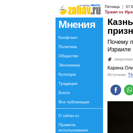
Пятница
07
.
0
Трамп vs Ира
Казнь
Мнения
призн
Конфликт
Почему п
Политика
Израиле 
Общество
смертная
Экономика
Карина Ол
Культура
Источник:
Th
Традиция
Блоги
Все публикации
О zahav.ru
Правила
использования