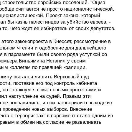
д строительство еврейских поселений. "Оцма
вообще считается не просто националистической,
ционалистической. Проект закона, который
ал бы казнь палестинцев за убийство евреев, -
 то, чего ждет ее избиратель от своих депутатов.
этого законопроекта в Кнессет, рассмотрение в
ельном чтении и одобрение для дальнейшего
я в парламенте были своего рода уступкой со
ремьера Биньямина Нетаниягу своим
вым коллегам по правящей коалиции.
аниягу пытался лишить Верховный суд
сти, поставив его под контроль кабинета
, но столкнулся с массовыми протестами и
вил наступление на судей. Правым эти
 не понравились, и они заговорили о выходе из
и проведении новых выборов. Внесение
екта о террористах" в парламент стало одним из
равым в обмен на согласие не разваливать