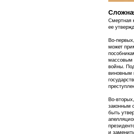
Сложна
Смертная 
ее утверж
Во-первых
может при
пособника
массовым 
войны. Под
виновным 
государст
преступле
Во-вторых
законным 
быть утве
апелляцио
президент
и заменит