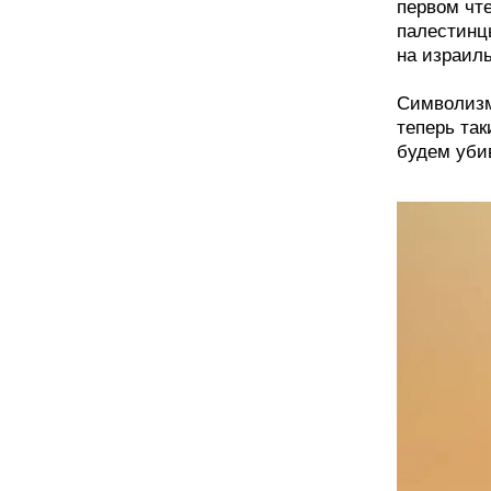
первом чте
палестинц
на израиль
Символизм
теперь так
будем убив