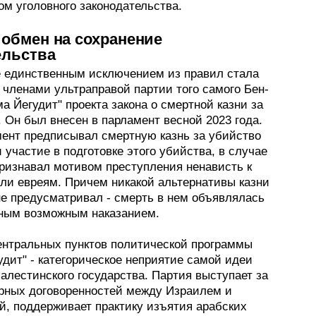
м уголовного законодательства.
 обмен на сохранение
ельства
е единственным исключением из правил стала
 членами ультраправой партии того самого Бен-
а Йегудит" проекта закона о смертной казни за
 Он был внесен в парламент весной 2023 года.
мент предписывал смертную казнь за убийство
 участие в подготовке этого убийства, в случае
признавал мотивом преступления ненависть к
ли евреям. Причем никакой альтернативы казни
не предусматривал - смерть в нем объявлялась
ным возможным наказанием.
ентральных пунктов политической программы
дит" - категорическое неприятие самой идеи
алестинского государства. Партия выступает за
рных договоренностей между Израилем и
й, поддерживает практику изъятия арабских