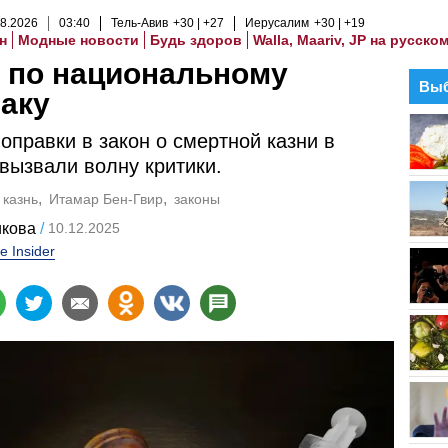
8
.
2026
03
:
40
Тель-Авив
+30
+27
Иерусалим
+30
+19
н
Модные новости
Будь здоров
Walla, Maariv, JP на русско
 по национальному
Выб
аку
оправки в закон о смертной казни в
вызвали волну критики.
 казнь
Итамар Бен-Гвир
законы
икова
10.12.2025
e Insider