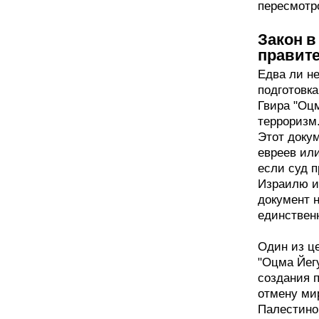
пересмотро
Закон в
правит
Едва ли н
подготовка
Гвира "Оцм
терроризм.
Этот доку
евреев или
если суд 
Израилю и
документ 
единствен
Один из ц
"Оцма Йегу
создания п
отмену ми
Палестино