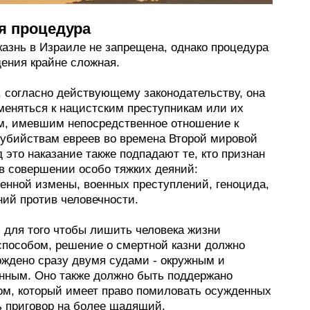
я процедура
казнь в Израиле не запрещена, однако процедура
дения крайне сложная.
, согласно действующему законодательству, она
меняться к нацистским преступникам или их
м, имевшим непосредственное отношение к
убийствам евреев во времена Второй мировой
 это наказание также подпадают те, кто признан
в совершении особо тяжких деяний:
венной измены, военных преступлений, геноцида,
ний против человечности.
, для того чтобы лишить человека жизни
способом, решение о смертной казни должно
рждено сразу двумя судами - окружным и
нным. Оно также должно быть поддержано
ом, который имеет право помиловать осужденных
ь приговор на более щадящий.