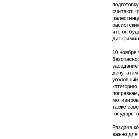
подготовку
считают, ч
палестинц
расистским
что он буд
дискримина
10 ноября
безопасно
заседание 
депутатам
уголовный
категорию 
поправкам
мотивиров
также сов
государст
Раздача ко
важно для 