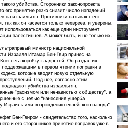
 такого убийства. Сторонники законопроекта
то его принятие резко снизит число нападений
ев на израильтян. Противники называют его
, так как он касается только неевреев, и уверены,
ет использоваться как еще один инструмент
ции палестинцев. А может быть, и не только их.
 ультраправый министр национальной
сти Израиля Итамар Бен-Гвир принес на
Кнессета коробку сладостей. Он раздал их
, поддержавшим в первом чтении поправки в
 кодекс, которые вводят новую отдельную
преступлений. Под нее, согласно этим
, подпадают убийства израильтян,
анные "расизмом или ненавистью к обществу", а
ершенные с целью "нанесения ущерба
ву Израиль или возрождению еврейского народа".
нфет Бен-Гвиром - свидетельство того, насколько
него и его сторонников принятие поправок уже в