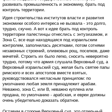
развивать промышленность и экономику, брать под
контроль территории.
Идея строительства институтов власти и развития
экономики особого интереса не вызвала - это долго,
трудно, скучно. А вот к идее брать под контроль
территории палестинцы отнеслись с энтузиазмом, и
Зона С, все еще находящаяся под израильским
контролем, заполнилась десятками, потом сотнями
незаконных строений, оливковых рощ, поселков, даже
мечетей. Строить их было легко, сносить невероятно
трудно, потому что армия слушала Верховный суд, а
Верховный израильский суд, желая быть святее папы
римского и всех апостолов вместе взятых,
руководствовался негласным принципом: по
умолчанию любая земля принадлежит арабам.
Неважно, зона С, или В, неважно куплена или
продана, по умолчанию - арабская, и евреи должны
очень убедительно доказать обратное.
Оставим в стороне Верховный суд, это отдельный,