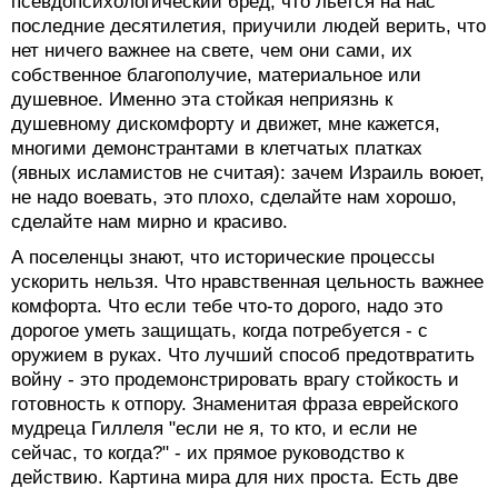
псевдопсихологический бред, что льется на нас
последние десятилетия, приучили людей верить, что
нет ничего важнее на свете, чем они сами, их
собственное благополучие, материальное или
душевное. Именно эта стойкая неприязнь к
душевному дискомфорту и движет, мне кажется,
многими демонстрантами в клетчатых платках
(явных исламистов не считая): зачем Израиль воюет,
не надо воевать, это плохо, сделайте нам хорошо,
сделайте нам мирно и красиво.
А поселенцы знают, что исторические процессы
ускорить нельзя. Что нравственная цельность важнее
комфорта. Что если тебе что-то дорого, надо это
дорогое уметь защищать, когда потребуется - с
оружием в руках. Что лучший способ предотвратить
войну - это продемонстрировать врагу стойкость и
готовность к отпору. Знаменитая фраза еврейского
мудреца Гиллеля "если не я, то кто, и если не
сейчас, то когда?" - их прямое руководство к
действию. Картина мира для них проста. Есть две