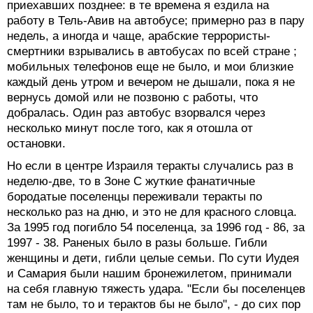
приехавших позднее: в те времена я ездила на
работу в Тель-Авив на автобусе; примерно раз в пару
недель, а иногда и чаще, арабские террористы-
смертники взрывались в автобусах по всей стране ;
мобильных телефонов еще не было, и мои близкие
каждый день утром и вечером не дышали, пока я не
вернусь домой или не позвоню с работы, что
добралась. Один раз автобус взорвался через
несколько минут после того, как я отошла от
остановки.
Но если в центре Израиля теракты случались раз в
неделю-две, то в Зоне С жуткие фанатичные
бородатые поселенцы переживали теракты по
несколько раз на дню, и это не для красного словца.
За 1995 год погибло 54 поселенца, за 1996 год - 86, за
1997 - 38. Раненых было в разы больше. Гибли
женщины и дети, гибли целые семьи. По сути Иудея
и Самария были нашим бронежилетом, принимали
на себя главную тяжесть удара. "Если бы поселенцев
там не было, то и терактов бы не было", - до сих пор