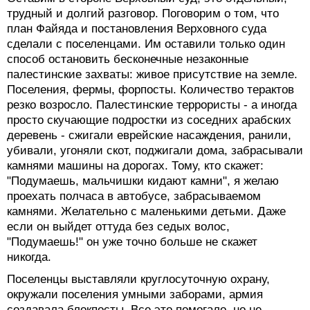
трудный и долгий разговор. Поговорим о том, что
план Файяда и постановления Верховного суда
сделали с поселенцами. Им оставили только один
способ остановить бесконечные незаконные
палестинские захваты: живое присутствие на земле.
Поселения, фермы, форпосты. Количество терактов
резко возросло. Палестинские террористы - а иногда
просто скучающие подростки из соседних арабских
деревень - сжигали еврейские насаждения, ранили,
убивали, угоняли скот, поджигали дома, забрасывали
камнями машины на дорогах. Тому, кто скажет:
"Подумаешь, мальчишки кидают камни", я желаю
проехать полчаса в автобусе, забрасываемом
камнями. Желательно с маленькими детьми. Даже
если он выйдет оттуда без седых волос,
"Подумаешь!" он уже точно больше не скажет
никогда.
Поселенцы выставляли круглосуточную охрану,
окружали поселения умными заборами, армия
создавала блокпосты. Все это помогало, но не