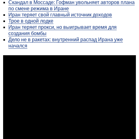
Скандал в Моссаде: Гофман увольняет авторов плана
по смене режима в Иране
Иран теряет свой главный источник доходов
Трое в одной лодке
Иран теряет прокси, но выигрывает время для
создания бомбы
Дело не в ракетах: внутренний распад Ирана уже
начался