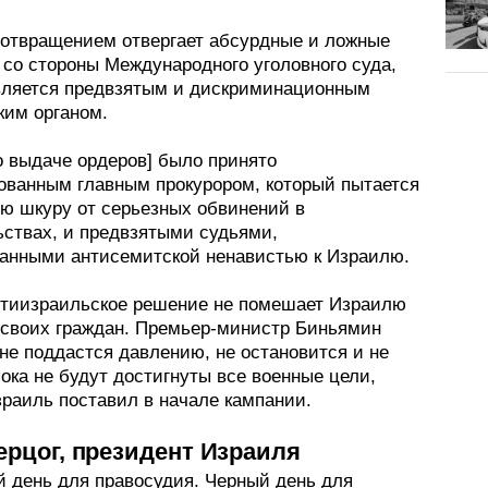
 отвращением отвергает абсурдные и ложные
 со стороны Международного уголовного суда,
вляется предвзятым и дискриминационным
ким органом.
о выдаче ордеров] было принято
ованным главным прокурором, который пытается
ою шкуру от серьезных обвинений в
ьствах, и предвзятыми судьями,
анными антисемитской ненавистью к Израилю.
нтиизраильское решение не помешает Израилю
своих граждан. Премьер-министр Биньямин
не поддастся давлению, не остановится и не
пока не будут достигнуты все военные цели,
зраиль поставил в начале кампании.
ерцог, президент Израиля
й день для правосудия. Черный день для