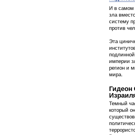
И в самом
зла вмест
систему п
против чел
Эта цинич
институто
подлинной
империи з
регион и 
мира.
Гидеон 
Израил
Темный час
который он
существов
политичес
террорист