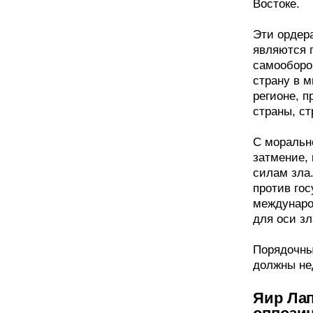
Востоке.
Эти ордера
являются 
самооборо
страну в м
регионе, п
страны, с
С моральн
затмение, 
силам зла
против гос
междунаро
для оси зл
Порядочны
должны не
Яир Лап