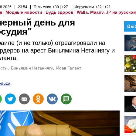
8
.
2026
23
:
54
Тель-Авив
+30
+27
Иерусалим
+32
+21
н
Модные новости
Будь здоров
Walla, Maariv, JP на русско
черный день для
Выб
осудия"
раиле (и не только) отреагировали на
рдеров на арест Биньямина Нетаниягу и
ланта.
есты
Биньямин Нетаниягу
Йоав Галант
duza