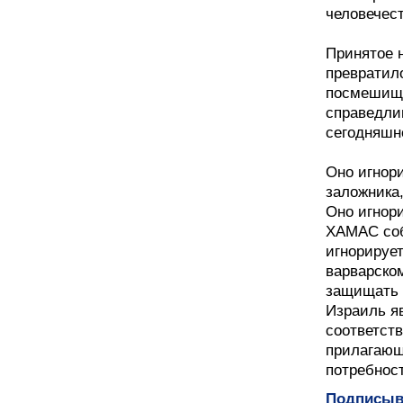
человечест
Принятое 
превратил
посмешище
справедли
сегодняшне
Оно игнор
заложника
Оно игнор
ХАМАС соб
игнорирует
варварско
защищать с
Израиль я
соответст
прилагающ
потребност
Подписыва