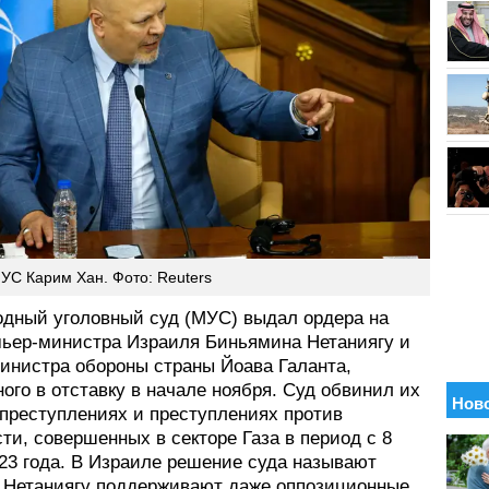
УС Карим Хан. Фото: Reuters
дный уголовный суд (МУС) выдал ордера на
мьер-министра Израиля Биньямина Нетаниягу и
инистра обороны страны Йоава Галанта,
ого в отставку в начале ноября. Суд обвинил их
 преступлениях и преступлениях против
ти, совершенных в секторе Газа в период с 8
023 года. В Израиле решение суда называют
а Нетаниягу поддерживают даже оппозиционные