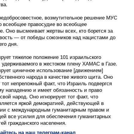
ва.
недобросовестное, возмутительное решение МУС
о всеобщее правосудие во всеобщее
. Оно высмеивает жертвы всех, кто борется за
вость — от победы союзников над нацистами до
го дня.
ирует тяжелое положение 101 израильского
, удерживаемого в жестоком плену ХАМАС в Газе.
ирует циничное использование [движением]
ственного народа в качестве живого щита. Оно
 тот непреложный факт, что Израиль подвергся
му нападению и имеет обязанность и право
вой народ. Оно игнорирует тот факт, что
вляется яркой демократией, действующей в
вии с международным гуманитарным правом и
ей все усилия для обеспечения гуманитарных
ей гражданского населения.
йтесь на наш телеграм-канал