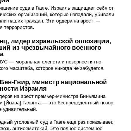
ции
ешение суда в Гааге. Израиль защищает себя от
ических организаций, которые нападали, убивали
али наших граждан. Эти ордера на арест —
я террористов.
нц, лидер израильской оппозиции,
ий из чрезвычайного военного
а
УС — моральная слепота и позорное пятно
ого масштаба, которое никогда не забудется.
Бен-Гвир, министр национальной
сности Израиля
деров на арест премьер-министра Биньямина
и [Йоава] Галанта — это беспрецедентный позор,
е удивительный.
дный уголовный суд в Гааге еще раз показывает,
квозь антисемитский. Это полное системное