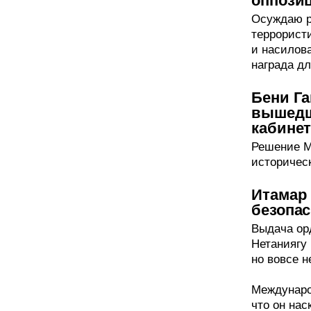
оппози
Осуждаю р
террорист
и насилов
награда дл
Бени Га
вышедш
кабинет
Решение М
историческ
Итамар 
безопа
Выдача ор
Нетаниягу 
но вовсе н
Междунаро
что он нас