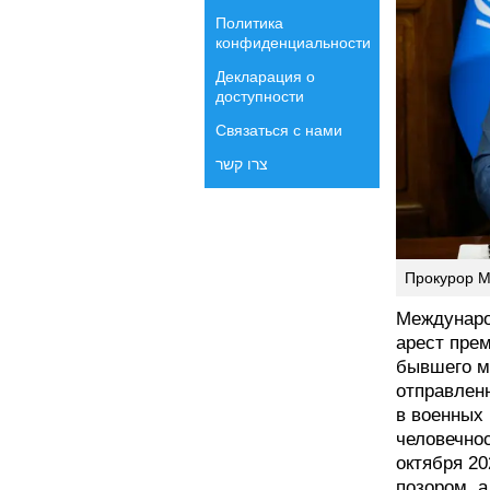
Политика
конфиденциальности
Декларация о
доступности
Связаться с нами
צרו קשר
Прокурор М
Междунаро
арест пре
бывшего м
отправленн
в военных
человечнос
октября 2
позором, 