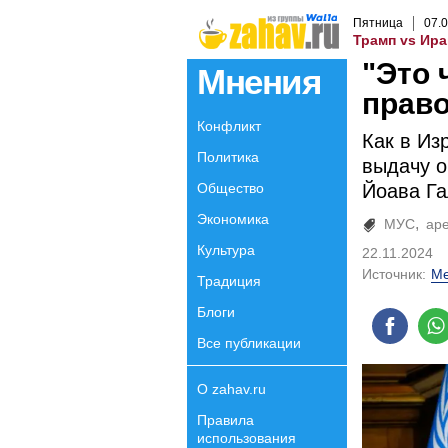
Пятница
07
.
0
Трамп vs Ира
"Это 
Мнения
прав
Конфликт
Как в Из
Политика
выдачу о
Общество
Йоава Га
Экономика
МУС
ар
Культура
22.11.2024
Источник:
Me
Традиция
Блоги
Все публикации
О zahav.ru
Правила
использования