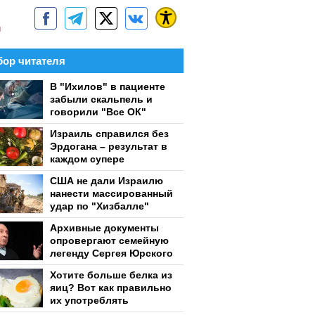
м
ор читателя
В "Ихилов" в пациенте
забыли скальпель и
говорили "Все ОК"
Израиль справился без
Эрдогана – результат в
каждом супере
США не дали Израилю
нанести массированный
удар по "Хизбалле"
Архивные документы
опровергают семейную
легенду Сергея Юрского
Хотите больше белка из
яиц? Вот как правильно
их употреблять