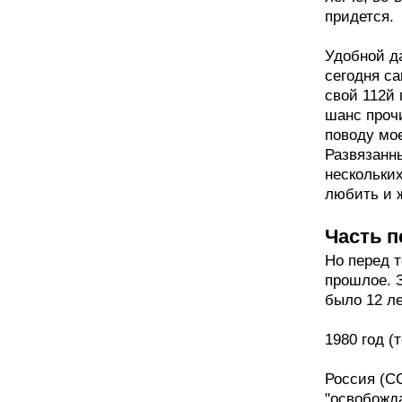
придется.
Удобной да
сегодня с
свой 112й 
шанс прочи
поводу мое
Развязанны
нескольких
любить и 
Часть п
Но перед т
прошлое. З
было 12 ле
1980 год (
Россия (СС
"освобожда