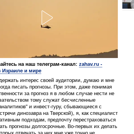
йтесь на наш телеграм-канал:
zahav.ru -
 Израиле и мире
держать интерес своей аудитории, думаю и мне
огда писать прогнозы. При этом, даже понимая
твенности за прогноз я в любом случае нести не
азательством тому служат бесчисленные
аналитиков" и инвест-гуру, сбывающиеся с
стречи динозавра на Тверской), я, как специалист
вативным подходам, предпочту перестраховаться
ать прогнозы долгосрочные. Во-первых их делать
вторых отвечать за них мне уже точно не