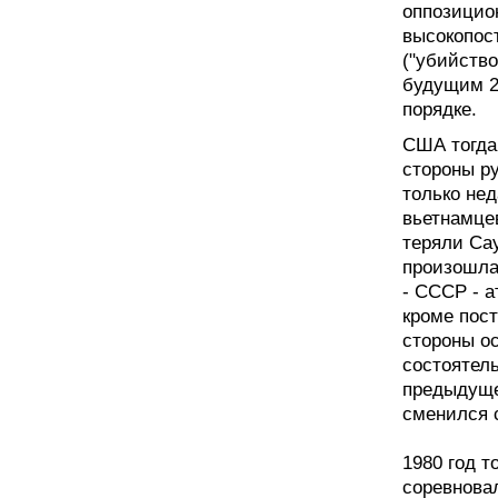
оппозицио
высокопос
("убийств
будущим 20
порядке.
США тогда
стороны р
только не
вьетнамцев
теряли Сау
произошла
- СССР - 
кроме пост
стороны о
состоятел
предыдуще
сменился 
1980 год 
соревнова