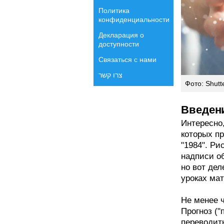
Политика
конфиденциальности
Декларация о
доступности
Связаться с нами
צרו קשר
Фото: Shutt
Введен
Интересно
которых пр
"1984". Ри
надписи об
но вот дел
уроках мат
Не менее 
Прогноз ("
переводить