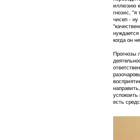
иллюзию к
гнозис, "я
чисел - ну
"качествен
нуждается 
когда он н
Прогнозы л
деятельнос
ответствен
разочаровы
восприятие
направить,
успокоить 
есть средс