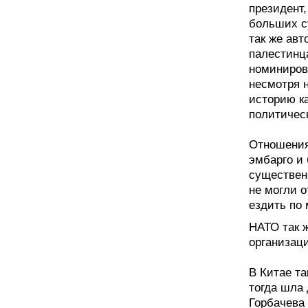
президент,
больших с
так же авт
палестинц
номиниров
несмотря 
историю к
политичес
Отношения
эмбарго и
существен
не могли о
ездить по 
НАТО так ж
организац
В Китае та
тогда шла
Горбачева 