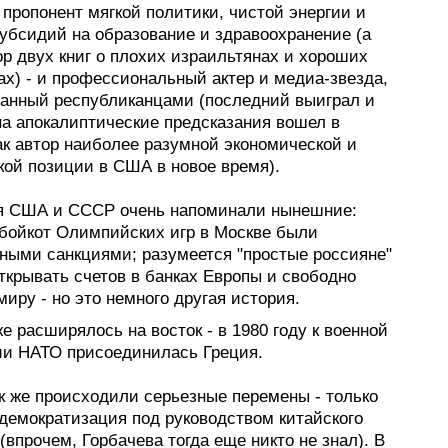
 пропонент мягкой политики, чистой энергии и
убсидий на образование и здравоохранение (а
ор двух книг о плохих израильтянах и хороших
ах) - и профессиональный актер и медиа-звезда,
анный республиканцами (последний выиграл и
на апокалиптические предсказания вошел в
ак автор наиболее разумной экономической и
кой позиции в США в новое время).
 США и СССР очень напоминали нынешние:
 бойкот Олимпийских игр в Москве были
ными санкциями; разумеется "простые россияне"
ткрывать счетов в банках Европы и свободно
миру - но это немного другая история.
е расширялось на восток - в 1980 году к военной
ии НАТО присоединилась Греция.
к же происходили серьезные перемены - только
 демократизация под руководством китайского
(впрочем, Горбачева тогда еще никто не знал). В