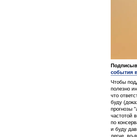
Подписыва
события в
Чтобы под
полезно ин
что ответс
буду (док
прогнозы "
частотой в
по консер
и буду дав
легче, во-