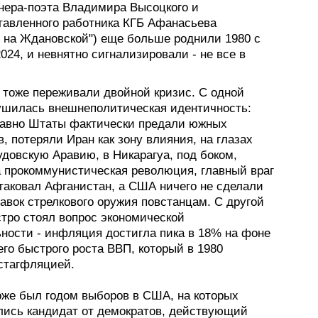
нера-поэта Владимира Высоцкого и
тавленного работника КГБ Афанасьева
о на Ждановской") еще больше роднили 1980 с
24, и невнятно сигнализировали - не все в
 тоже переживали двойной кризис. С одной
ушилась внешнеполитическая идентичность:
давно Штаты фактически предали южных
, потеряли Иран как зону влияния, на глазах
довскую Аравию, в Никарагуа, под боком,
 прокоммунистическая революция, главный враг
атаковал Афганистан, а США ничего не сделали
авок стрелкового оружия повстанцам. С другой
стро стоял вопрос экономической
ьности - инфляция достигла пика в 18% на фоне
го быстрого роста ВВП, который в 1980
стагфляцией.
тоже был годом выборов в США, на которых
лись кандидат от демократов, действующий