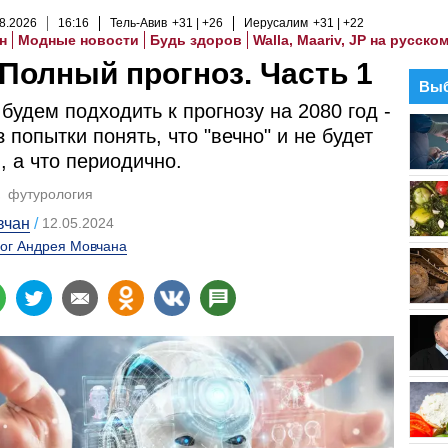
8
.
2026
16
:
16
Тель-Авив
+31
+26
Иерусалим
+31
+22
н
Модные новости
Будь здоров
Walla, Maariv, JP на русско
 Полный прогноз. Часть 1
Выб
 будем подходить к прогнозу на 2080 год -
з попытки понять, что "вечно" и не будет
, а что периодично.
футурология
вчан
12.05.2024
ог Андрея Мовчана