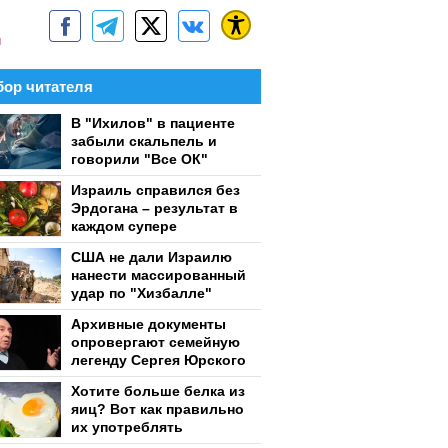
м
ор читателя
В "Ихилов" в пациенте
забыли скальпель и
говорили "Все ОК"
Израиль справился без
Эрдогана – результат в
каждом супере
США не дали Израилю
нанести массированный
удар по "Хизбалле"
Архивные документы
опровергают семейную
легенду Сергея Юрского
Хотите больше белка из
яиц? Вот как правильно
их употреблять