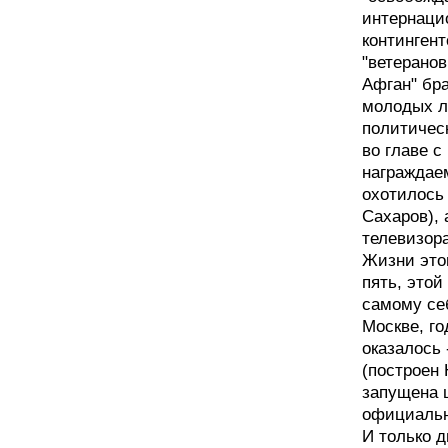
интернаци
контингент
"ветеранов
Афган" бр
молодых л
политичес
во главе 
награждае
охотилось
Сахаров), 
телевизора
Жизни этом
пять, этой
самому себ
Москве, го
оказалось
(построен
запущена ц
официальн
И только 