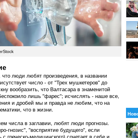
erStock
ие
, что люди любят произведения, в названии
исутствует число - от "Трех мушкетеров" до
скну вообразить, что Валтасара в знаменитой
еспокоило лишь "фарес"; исчислять - наше все,
ения и дробей мы и правда не любим, что на
ематики, что в жизни.
чем числа в заглавии, любят люди прогнозы.
про-гнозис", "восприятие будущего", если
 с греческо-медицинского) сочетает в себе и