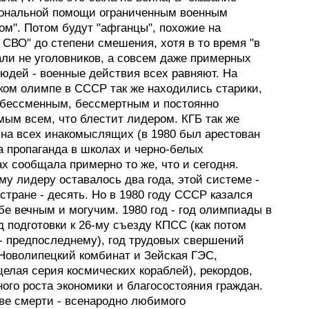
ональной помощи ограниченным военным
ом". Потом будут "афганцы", похожие на
 СВО" до степени смешения, хотя в то время "в
али не уголовников, а совсем даже примерных
юдей - военные действия всех равняют. На
ком олимпе в СССР так же находились старики,
с бессменным, бессмертным и постоянно
мым всем, что блестит лидером. КГБ так же
 на всех инакомыслящих (в 1980 был арестован
а пропаганда в школах и черно-белых
х сообщала примерно то же, что и сегодня.
у лидеру оставалось два года, этой системе -
 стране - десять. Но в 1980 году СССР казался
е вечным и могучим. 1980 год - год олимпиады в
д подготовки к 26-му съезду КПСС (как потом
 - предпоследнему), год трудовых свершений
 Новолипецкий комбинат и Зейская ГЭС,
елая серия космических кораблей), рекордов,
ого роста экономики и благосостояния граждан.
две смерти - всенародно любимого