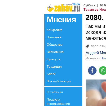
Суббота
08
.
0
Трамп vs Ира
2080.
Мнения
Так мы и
Конфликт
исходя и
Политика
меняться
Общество
прогнозы
Экономика
Андрей Мо
Источник:
Бл
Культура
Традиция
Блоги
Все публикации
О zahav.ru
Правила
использования