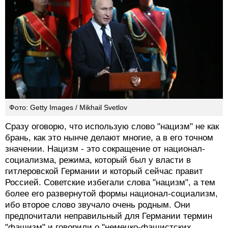
Фото: Getty Images / Mikhail Svetlov
Сразу oговорю, что использую слово "нацизм" не как
брань, как это нынче делают многие, а в его точном
значении. Нацизм - это сокращение от национал-
социализма, режима, который был у власти в
гитлеровской Германии и который сейчас правит
Россией. Советские избегали слова "нацизм", а тем
более его развернутой формы национал-социализм,
ибо второе слово звучало очень родным. Они
предпочитали неправильный для Германии термин
"фашизм" и говорили о "немецко-фашистских