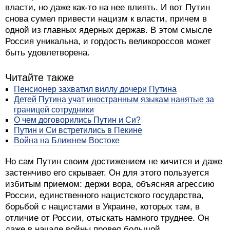
власти, но даже как-то на нее влиять. И вот Путин
снова сумел привести нацизм к власти, причем в
одной из главных ядерных держав. В этом смысле
Россия уникальна, и гордость великороссов может
быть удовлетворена.
Читайте также
Пенсионер захватил виллу дочери Путина
Детей Путина учат иностранным языкам нанятые за
границей сотрудники
О чем договорились Путин и Си?
Путин и Си встретились в Пекине
Война на Ближнем Востоке
Но сам Путин своим достижением не кичится и даже
застенчиво его скрывает. Он для этого пользуется
избитым приемом: держи вора, объясняя агрессию
России, единственного нацистского государства,
борьбой с нацистами в Украине, которых там, в
отличие от России, отыскать намного труднее. Он
даже в начале войны провел большой