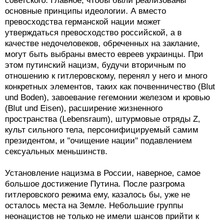
советского. Главное, чтобы были реализованы
основные принципы идеологии. А вместо
превосходства германской нации может
утверждаться превосходство российской, а в
качестве недочеловеков, обреченных на заклание,
могут быть выбраны вместо евреев украинцы. При
этом путинский нацизм, будучи вторичным по
отношению к гитлеровскому, перенял у него и много
конкретных элементов, таких как почвенничество (Blut
und Boden), завоевание гегемонии железом и кровью
(Blut und Eisen), расширение жизненного
пространства (Lebensraum), штурмовые отряды Z,
культ сильного тела, персонифицируемый самим
президентом, и "очищение нации" подавлением
сексуальных меньшинств.
Установление нацизма в России, наверное, самое
большое достижение Путина. После разгрома
гитлеровского режима ему, казалось бы, уже не
осталось места на Земле. Небольшие группы
неонацистов не только не имели шансов прийти к