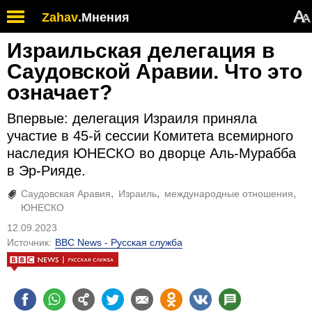
А
Zahav
.
Мнения
А
Израильская делегация в
Саудовской Аравии. Что это
означает?
Впервые: делегация Израиля приняла
участие в 45-й сессии Комитета всемирного
наследия ЮНЕСКО во дворце Аль-Мурабба
в Эр-Рияде.
Саудовская Аравия
Израиль
международные отношения
ЮНЕСКО
12.09.2023
Источник:
BBC News - Русская служба