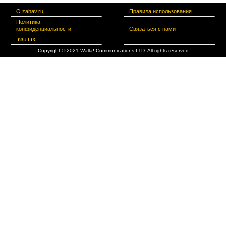
О zahav.ru
Правила использования
Политика
конфиденциальности
Связаться с нами
צרו קשר
Copyright © 2021 Walla! Communications LTD. All rights reserved