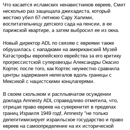
Что касается исламских ненавистников евреев, Смит
несколько раз защищала джихадиста, который
жестоко убил 67-летнюю Сару Халими,
воспитательницу детского сада на пенсии, в ее
парижской квартире, а затем выбросил ее из окна.
Новый директор ADL по связям с евреями также
обрушилась с нападками на американский Музей
Катастрофы европейского еврейства за его критику
прогрессистской суперзвезды Александры Окасио
Кортес после того, как Кортес неуместно сравнила
центры задержания нелегалов вдоль границы с
Мексикой с нацистскими концлагерями.
В своем скользком и расплывчатом осуждении
доклада Amnesty ADL справедливо отметила, что,
отрицая право евреев на суверенитет в пределах
границ Израиля 1949 годf, Amnesty "не только
делегитимизирует израильское государство и право
евреев на самоопределение на их исторической