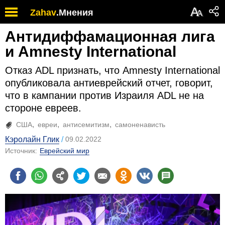
А
Zahav
.
Мнения
А
Антидиффамационная лига
и Amnesty International
Отказ ADL признать, что Amnesty International
опубликовала антиеврейский отчет, говорит,
что в кампании против Израиля ADL не на
стороне евреев.
США
евреи
антисемитизм
самоненависть
Кэролайн Глик
09.02.2022
Источник:
Еврейский мир