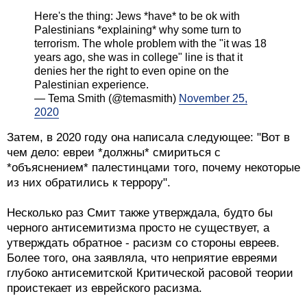
Here's the thing: Jews *have* to be ok with
Palestinians *explaining* why some turn to
terrorism. The whole problem with the "it was 18
years ago, she was in college" line is that it
denies her the right to even opine on the
Palestinian experience.
— Tema Smith (@temasmith)
November 25,
2020
Затем, в 2020 году она написала следующее: "Вот в
чем дело: евреи *должны* смириться с
*объяснением* палестинцами того, почему некоторые
из них обратились к террору".
Несколько раз Смит также утверждала, будто бы
черного антисемитизма просто не существует, а
утверждать обратное - расизм со стороны евреев.
Более того, она заявляла, что неприятие евреями
глубоко антисемитской Критической расовой теории
проистекает из еврейского расизма.