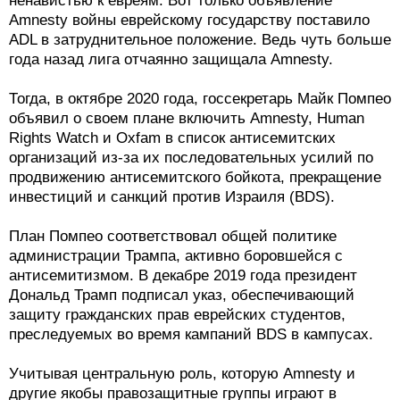
ненавистью к евреям. Вот только объявление
Amnesty войны еврейскому государству поставило
ADL в затруднительное положение. Ведь чуть больше
года назад лига отчаянно защищала Amnesty.
Тогда, в октябре 2020 года, госсекретарь Майк Помпео
объявил о своем плане включить Amnesty, Human
Rights Watch и Oxfam в список антисемитских
организаций из-за их последовательных усилий по
продвижению антисемитского бойкота, прекращение
инвестиций и санкций против Израиля (BDS).
План Помпео соответствовал общей политике
администрации Трампа, активно боровшейся с
антисемитизмом. В декабре 2019 года президент
Дональд Трамп подписал указ, обеспечивающий
защиту гражданских прав еврейских студентов,
преследуемых во время кампаний BDS в кампусах.
Учитывая центральную роль, которую Amnesty и
другие якобы правозащитные группы играют в