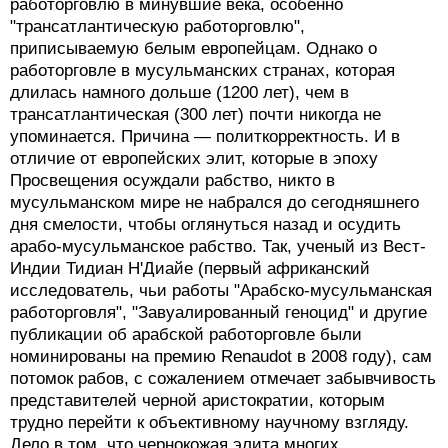
работорговлю в минувшие века, особенно
"трансатлантическую работорговлю",
приписываемую белым европейцам. Однако о
работорговле в мусульманских странах, которая
длилась намного дольше (1200 лет), чем в
трансатлантическая (300 лет) почти никогда не
упоминается. Причина — политкорректность. И в
отличие от европейских элит, которые в эпоху
Просвещения осуждали рабство, никто в
мусульманском мире не набрался до сегодняшнего
дня смелости, чтобы оглянуться назад и осудить
арабо-мусульманское рабство. Так, ученый из Вест-
Индии Тидиан Н'Диайе (первый африканский
исследователь, чьи работы "Арабско-мусульманская
работорговля", "Завуалированный геноцид" и другие
публикации об арабской работорговле были
номинированы на премию Renaudot в 2008 году), сам
потомок рабов, с сожалением отмечает забывчивость
представителей черной аристократии, которым
трудно перейти к объективному научному взгляду.
Дело в том, что чернокожая элита многих