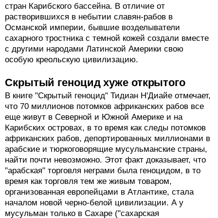
стран Карибского бассейна. В отличие от
растворившихся в небытии славян-рабов в
Османской империи, бывшие возделыватели
сахарного тростника с темной кожей создали вместе
с другими народами Латинской Америки свою
особую креольскую цивилизацию.
Скрытый геноцид хуже открытого
В книге "Скрытый геноцид" Тидиан Н'Диайе отмечает,
что 70 миллионов потомков африканских рабов все
еще живут в Северной и Южной Америке и на
Карибских островах, в то время как следы потомков
африканских рабов, депортированных миллионами в
арабские и тюркоговорящие мусульманские страны,
найти почти невозможно. Этот факт доказывает, что
"арабская" торговля неграми была геноцидом, в то
время как торговля тем же живым товаром,
организованная европейцами в Атлантике, стала
началом новой черно-белой цивилизации. А у
мусульман только в Сахаре ("сахарская