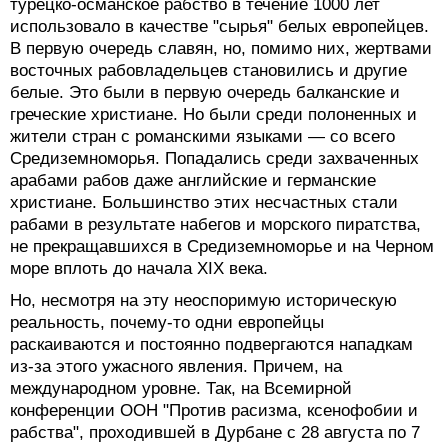
турецко-османское рабство в течение 1000 лет
использовало в качестве "сырья" белых европейцев.
В первую очередь славян, но, помимо них, жертвами
восточных рабовладельцев становились и другие
белые. Это были в первую очередь балканские и
греческие христиане. Но были среди полоненных и
жители стран с романскими языками — со всего
Средиземноморья. Попадались среди захваченных
арабами рабов даже английские и германские
христиане. Большинство этих несчастных стали
рабами в результате набегов и морского пиратства,
не прекращавшихся в Средиземноморье и на Черном
море вплоть до начала XIX века.
Но, несмотря на эту неоспоримую историческую
реальность, почему-то одни европейцы
раскаиваются и постоянно подвергаются нападкам
из-за этого ужасного явления. Причем, на
международном уровне. Так, на Всемирной
конференции ООН "Против расизма, ксенофобии и
рабства", проходившей в Дурбане с 28 августа по 7