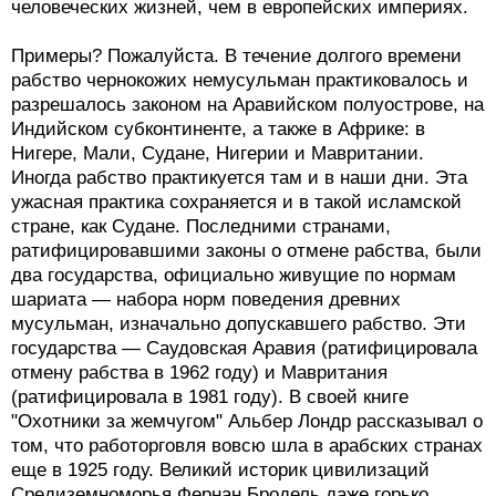
человеческих жизней, чем в европейских империях.
Примеры? Пожалуйста. В течение долгого времени
рабство чернокожих немусульман практиковалось и
разрешалось законом на Аравийском полуострове, на
Индийском субконтиненте, а также в Африке: в
Нигере, Мали, Судане, Нигерии и Мавритании.
Иногда рабство практикуется там и в наши дни. Эта
ужасная практика сохраняется и в такой исламской
стране, как Судане. Последними странами,
ратифицировавшими законы о отмене рабства, были
два государства, официально живущие по нормам
шариата — набора норм поведения древних
мусульман, изначально допускавшего рабство. Эти
государства — Саудовская Аравия (ратифицировала
отмену рабства в 1962 году) и Мавритания
(ратифицировала в 1981 году). В своей книге
"Охотники за жемчугом" Альбер Лондр рассказывал о
том, что работорговля вовсю шла в арабских странах
еще в 1925 году. Великий историк цивилизаций
Средиземноморья Фернан Бродель даже горько