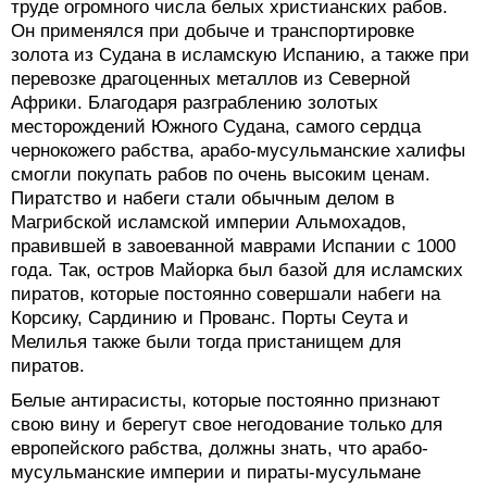
труде огромного числа белых христианских рабов.
Он применялся при добыче и транспортировке
золота из Судана в исламскую Испанию, а также при
перевозке драгоценных металлов из Северной
Африки. Благодаря разграблению золотых
месторождений Южного Судана, самого сердца
чернокожего рабства, арабо-мусульманские халифы
смогли покупать рабов по очень высоким ценам.
Пиратство и набеги стали обычным делом в
Магрибской исламской империи Альмохадов,
правившей в завоеванной маврами Испании с 1000
года. Так, остров Майорка был базой для исламских
пиратов, которые постоянно совершали набеги на
Корсику, Сардинию и Прованс. Порты Сеута и
Мелилья также были тогда пристанищем для
пиратов.
Белые антирасисты, которые постоянно признают
свою вину и берегут свое негодование только для
европейского рабства, должны знать, что арабо-
мусульманские империи и пираты-мусульмане