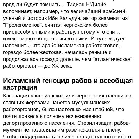
вряд ли будут помнить… Тидиан Н'Диайе
вспоминает, например, что величайший арабский
ученый и историк Ибн Хальдун, автор знаменитых
"Пролегоменов", считал чернокожих более
приспособленными к рабству, потому что они…
имеют много общего с животными. И тут следует
напомнить, что арабо-исламская работорговля,
гораздо более жестокая, началась раньше и
продолжалась гораздо дольше, чем "атлантическая"
работорговля — до XX века.
Исламский геноцид рабов и всеобщая
кастрация
Кастрация христианских или чернокожих пленников,
ставших жертвами набегов мусульманских
работорговцев, была настолько масштабной, что
почти привела к полному исчезновению
депортированного населения. Стерилизация рабов-
мужчин не позволяла им размножаться в плену.
Чтобы поддерживать количество доступного живого