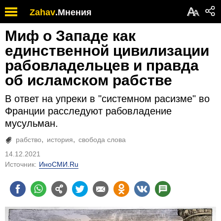
А
Zahav
.
Мнения
А
Миф о Западе как
единственной цивилизации
рабовладельцев и правда
об исламском рабстве
В ответ на упреки в "системном расизме" во
Франции расследуют рабовладение
мусульман.
рабство
история
свобода слова
14.12.2021
Источник:
ИноСМИ.Ru