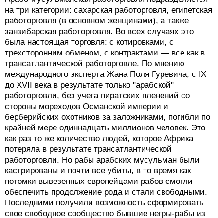
на три категории: сахарская работорговля, египетская
работорговля (в основном женщинами), а также
занзибарская работорговля. Во всех случаях это
была настоящая торговля: с котировками, с
трехсторонним обменом, с контрактами — все как в
трансатлантической работорговле. По мнению
международного эксперта Жана Поля Гуревича, с IX
до XVII века в результате только "арабской"
работорговли, без учета пиратских пленений со
стороны мореходов Османской империи и
берберийских охотников за заложниками, погибли по
крайней мере одиннадцать миллионов человек. Это
как раз то же количество людей, которое Африка
потеряла в результате трансатлантической
работорговли. Но рабы арабских мусульман были
кастрированы и почти все убиты, в то время как
потомки вывезенных европейцами рабов смогли
обеспечить продолжение рода и стали свободными.
Последними получили возможность сформировать
свое свободное сообщество бывшие негры-рабы из