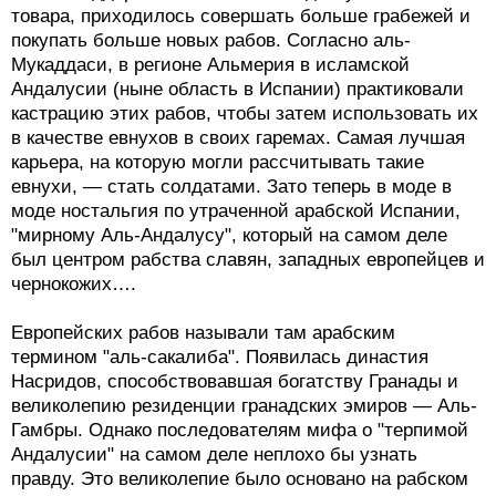
товара, приходилось совершать больше грабежей и
покупать больше новых рабов. Согласно аль-
Мукаддаси, в регионе Альмерия в исламской
Андалусии (ныне область в Испании) практиковали
кастрацию этих рабов, чтобы затем использовать их
в качестве евнухов в своих гаремах. Самая лучшая
карьера, на которую могли рассчитывать такие
евнухи, — стать солдатами. Зато теперь в моде в
моде ностальгия по утраченной арабской Испании,
"мирному Аль-Андалусу", который на самом деле
был центром рабства славян, западных европейцев и
чернокожих….
Европейских рабов называли там арабским
термином "аль-сакалиба". Появилась династия
Насридов, способствовавшая богатству Гранады и
великолепию резиденции гранадских эмиров — Аль-
Гамбры. Однако последователям мифа о "терпимой
Андалусии" на самом деле неплохо бы узнать
правду. Это великолепие было основано на рабском