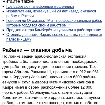
Читайте также
Где работают телефонные мошенники
Израильтянин, исчезнувший 29 лет назад, оказался
рабом в России
Говорил ли Окуджава: "Мы - профессиональные рабы,
которые гордятся своим рабством"?
Предков актера Камбербэтча уличили в работорговле
Столица древнего Израильского царства принадлежит
палестинцам?
Рабыни — главная добыча
По логике вещей арабо-исламская экспансия
требовала большего числа пленниц, необходимых
для работ по дому и для пополнения гаремов. Так,
гарем Абд-аль-Рахмана III, правившего с 912 по 961
год в Кордове (Испания), насчитывал 6300 рабынь,
евнухов и слуг, а дворец Фатимидского халифа в
Каире имел в своем распоряжении более 12 000
черных рабов. Столкнувшись с таким растущим
бедствием, католические ордена, занялись выкупом
рабов, в том числе крестоносцев, взятых в рабство