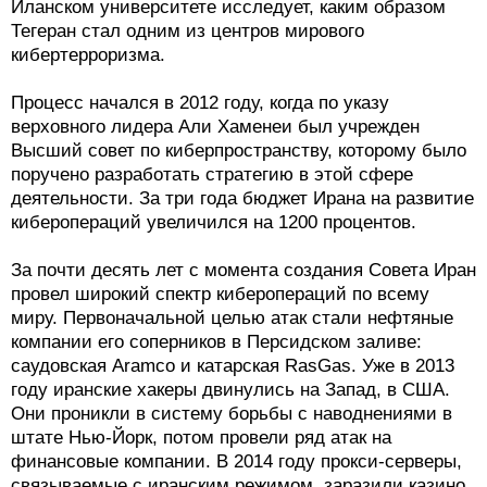
Иланском университете исследует, каким образом
Тегеран стал одним из центров мирового
кибертерроризма.
Процесс начался в 2012 году, когда по указу
верховного лидера Али Хаменеи был учрежден
Высший совет по киберпространству, которому было
поручено разработать стратегию в этой сфере
деятельности. За три года бюджет Ирана на развитие
киберопераций увеличился на 1200 процентов.
За почти десять лет с момента создания Совета Иран
провел широкий спектр киберопераций по всему
миру. Первоначальной целью атак стали нефтяные
компании его соперников в Персидском заливе:
саудовская Aramco и катарская RasGas. Уже в 2013
году иранские хакеры двинулись на Запад, в США.
Они проникли в систему борьбы с наводнениями в
штате Нью-Йорк, потом провели ряд атак на
финансовые компании. В 2014 году прокси-серверы,
связываемые с иранским режимом, заразили казино