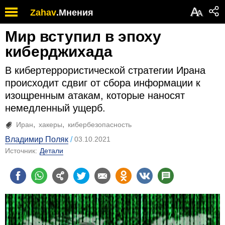
А
Zahav
.
Мнения
А
Мир вступил в эпоху
киберджихада
В кибертеррористической стратегии Ирана
происходит сдвиг от сбора информации к
изощренным атакам, которые наносят
немедленный ущерб.
Иран
хакеры
кибербезопасность
Владимир Поляк
03.10.2021
Источник:
Детали