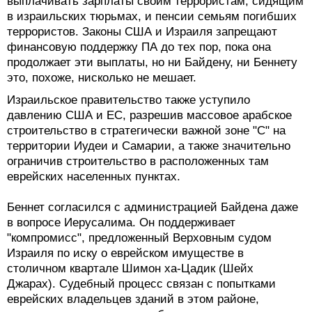
выплачивать зарплаты своим террористам, сидящим
в израильских тюрьмах, и пенсии семьям погибших
террористов. Законы США и Израиля запрещают
финансовую поддержку ПА до тех пор, пока она
продолжает эти выплаты, но ни Байдену, ни Беннету
это, похоже, нисколько не мешает.
Израильское правительство также уступило
давлению США и ЕС, разрешив массовое арабское
строительство в стратегически важной зоне "C" на
территории Иудеи и Самарии, а также значительно
ограничив строительство в расположенных там
еврейских населенных пунктах.
Беннет согласился с администрацией Байдена даже
в вопросе Иерусалима. Он поддерживает
"компромисс", предложенный Верховным судом
Израиля по иску о еврейском имуществе в
столичном квартале Шимон ха-Цадик (Шейх
Джарах). Судебный процесс связан с попытками
еврейских владельцев зданий в этом районе,