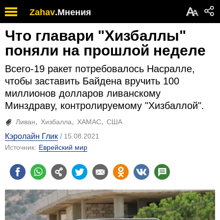
А
Zahav
.
Мнения
А
Что главари "Хизбаллы"
поняли на прошлой неделе
Всего-19 ракет потребовалось Насралле,
чтобы заставить Байдена вручить 100
миллионов долларов ливанскому
Минздраву, контролируемому "Хизбаллой".
Ливан
Хизбалла
ХАМАС
США
Кэролайн Глик
15.08.2021
Источник:
Еврейский мир