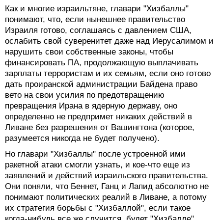
Как и многие израильтяне, главари "Хизбаллы"
понимают, что, если нынешнее правительство
Израиля готово, соглашаясь с давлением США,
ослабить свой суверенитет даже над Иерусалимом и
нарушить свои собственные законы, чтобы
финансировать ПА, продолжающую выплачивать
зарплаты террористам и их семьям, если оно готово
дать проиранской администрации Байдена право
вето на свои усилия по предотвращению
превращения Ирана в ядерную державу, оно
определенно не предпримет никаких действий в
Ливане без разрешения от Вашингтона (которое,
разумеется никогда не будет получено).
Но главари "Хизбаллы" после устроенной ими
ракетной атаки смогли узнать, и кое-что еще из
заявлений и действий израильского правительства.
Они поняли, что Беннет, Ганц и Лапид абсолютно не
понимают политических реалий в Ливане, а потому
их стратегия борьбы с "Хизбаллой", если такое
когда-нибудь все же случится, будет "Хизбалле"