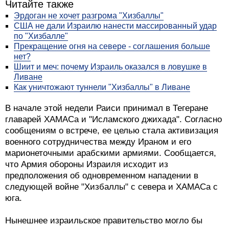
Читайте также
Эрдоган не хочет разгрома "Хизбаллы"
США не дали Израилю нанести массированный удар
по "Хизбалле"
Прекращение огня на севере - соглашения больше
нет?
Шиит и меч: почему Израиль оказался в ловушке в
Ливане
Как уничтожают туннели "Хизбаллы" в Ливане
В начале этой недели Раиси принимал в Тегеране
главарей ХАМАСа и "Исламского джихада". Согласно
сообщениям о встрече, ее целью стала активизация
военного сотрудничества между Ираном и его
марионеточными арабскими армиями. Сообщается,
что Армия обороны Израиля исходит из
предположения об одновременном нападении в
следующей войне "Хизбаллы" с севера и ХАМАСа с
юга.
Нынешнее израильское правительство могло бы