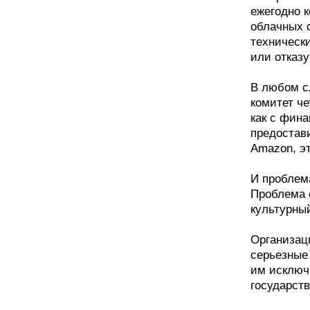
ежегодно к
облачных 
технически
или отказ
В любом с
комитет ч
как с фина
предостав
Amazon, эт
И проблема
Проблема 
культурный
Организац
серьезные
им исключ
государст