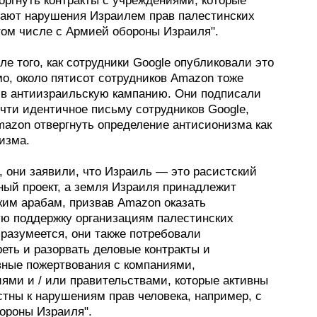
оргнуть контракты с учреждениями, которые
ают нарушения Израилем прав палестинских
том числе с Армией обороны Израиля".
ле того, как сотрудники Google опубликовали это
о, около пятисот сотрудников Amazon тоже
 в антиизраильскую кампанию. Они подписали
чти идентичное письму сотрудников Google,
mazon отвергнуть определение антисионизма как
изма.
, они заявили, что Израиль — это расистский
ный проект, а земля Израиля принадлежит
ким арабам, призвав Amazon оказать
ю поддержку организациям палестинских
 разумеется, они также потребовали
еть и разорвать деловые контракты и
вные пожертвования с компаниями,
иями и / или правительствами, которые активны
стны к нарушениям прав человека, например, с
ороны Израиля".