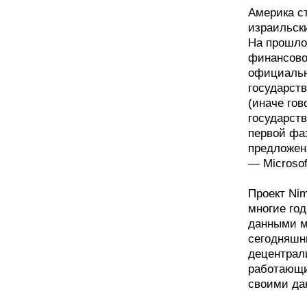
Америка с
израильск
На прошло
финансово
официальн
государст
(иначе го
государст
первой фа
предложен
— Microsof
Проект Ni
многие го
данными м
сегодняшн
децентрал
работающи
своими да