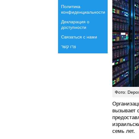
Политика
конфиденциальности
Декларация о
доступности
Связаться с нами
צרו קשר
Фото: Depos
Организац
вызывает 
предостав
израильск
семь лет.