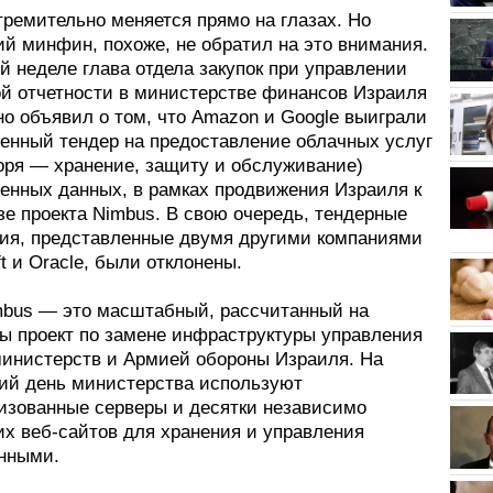
тремительно меняется прямо на глазах. Но
ий минфин, похоже, не обратил на это внимания.
й неделе глава отдела закупок при управлении
й отчетности в министерстве финансов Израиля
о объявил о том, что Amazon и Google выиграли
венный тендер на предоставление облачных услуг
воря — хранение, защиту и обслуживание)
венных данных, в рамках продвижения Израиля к
зе проекта Nimbus. В свою очередь, тендерные
ия, представленные двумя другими компаниями
t и Oracle, были отклонены.
mbus — это масштабный, рассчитанный на
ды проект по замене инфраструктуры управления
инистерств и Армией обороны Израиля. На
ий день министерства используют
изованные серверы и десятки независимо
х веб-сайтов для хранения и управления
нными.