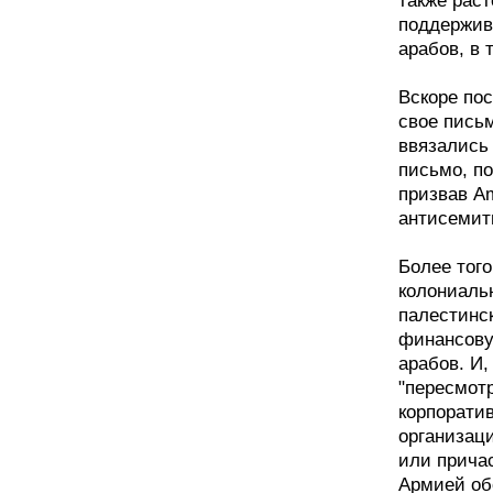
также раст
поддержив
арабов, в 
Вскоре пос
свое письм
ввязались
письмо, по
призвав A
антисемит
Более того
колониаль
палестинс
финансову
арабов. И,
"пересмотр
корпорати
организац
или прича
Армией об