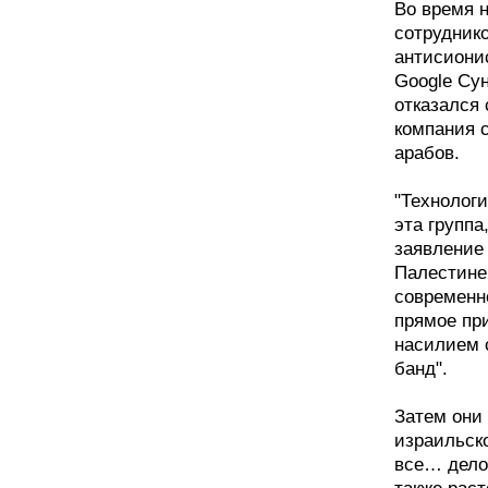
Во время 
сотруднико
антисиони
Google Су
отказался
компания 
арабов.
"Технологи
эта группа
заявление 
Палестине
современн
прямое пр
насилием 
банд".
Затем они 
израильск
все… дело