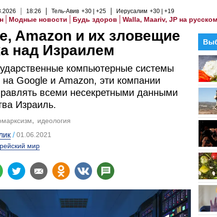
8
.
2026
18
:
26
Тель-Авив
+30
+25
Иерусалим
+30
+19
н
Модные новости
Будь здоров
Walla, Maariv, JP на русско
e, Amazon и их зловещие
Выб
а над Израилем
сударственные компьютерные системы
 на Google и Amazon, эти компании
правлять всеми несекретными данными
тва Израиль.
омарксизм
идеология
лик
01.06.2021
рейский мир