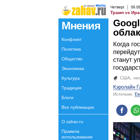
Четверг
06
.
0
Трамп vs Ира
Googl
Мнения
облак
Конфликт
Когда го
Политика
перейдут
Общество
станут у
государс
Экономика
США
не
Культура
Кэролайн Г
Традиция
Источник:
Ев
Блоги
Все публикации
О zahav.ru
Правила
использования