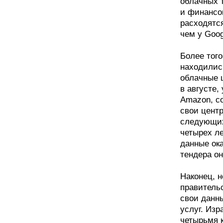
облачных т
и финансо
расходятся
чем у Goog
Более того
находились
облачные ц
в августе,
Amazon, с
свои центр
следующих
четырех ле
данные ок
тендера о
Наконец, н
правитель
свои данн
услуг. Изр
четырьмя 