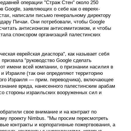
недавней операции "Страж Стен" около 250
в Google, заявляющих о себе как о евреях-
стах, написали письмо генеральному директору
ндару Пичаи. Они потребовали, чтобы Google
 считать антисионизм антисемитизмом, и чтобы
стала спонсором организаций палестинских
ческая еврейская диаспора", как называет себя
, призвала "руководство Google сделать
от имени всей компании, о признании насилия в
 и Израиле (так они определяют территорию
ого Израиля — прим. переводчика), включающее
изнание вреда, нанесенного палестинским арабам
со стороны израильских вооруженных сил и
обратили свое внимание и на контракт по
ому проекту Nimbus. "Мы просим пересмотреть
вые контракты и корпоративные пожертвования, а