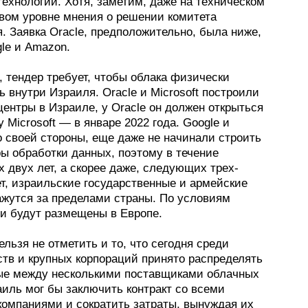
ехнологий. Хотя, заметим, даже на техническом
вом уровне мнения о решении комитета
. Заявка Oracle, предположительно, была ниже,
le и Amazon.
, тендер требует, чтобы облака физически
 внутри Израиля. Oracle и Microsoft построили
ентры в Израиле, у Oracle он должен открыться
 у Microsoft — в январе 2022 года. Google и
о своей стороны, еще даже не начинали строить
ы обработки данных, поэтому в течение
 двух лет, а скорее даже, следующих трех-
т, израильские государственные и армейские
ажутся за пределами страны. По условиям
ни будут размещены в Европе.
ельзя не отметить и то, что сегодня среди
ств и крупных корпораций принято распределять
ые между несколькими поставщиками облачных
аиль мог бы заключить контракт со всеми
компаниями и сократить затраты, вынуждая их