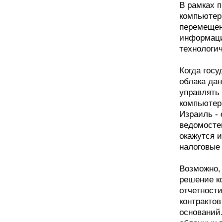
В рамках 
компьютер
перемещен
информаци
технологи
Когда гос
облака дан
управлять
компьютер
Израиль -
ведомосте
окажутся и
налоговые 
Возможно,
решение к
отчетност
контракто
оснований