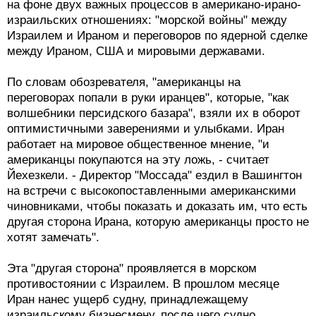
на фоне двух важных процессов в американо-ирано-
израильских отношениях: "морской войны" между
Израилем и Ираном и переговоров по ядерной сделке
между Ираном, США и мировыми державами.
По словам обозревателя, "американцы на
переговорах попали в руки иранцев", которые, "как
волшебники персидского базара", взяли их в оборот
оптимистичными заверениями и улыбками. Иран
работает на мировое общественное мнение, "и
американцы покупаются на эту ложь, - считает
Йехезкели. - Директор "Моссада" ездил в Вашингтон
на встречи с высокопоставленными американскими
чиновниками, чтобы показать и доказать им, что есть
другая сторона Ирана, которую американцы просто не
хотят замечать".
Эта "другая сторона" проявляется в морском
противостоянии с Израилем. В прошлом месяце
Иран нанес ущерб судну, принадлежащему
израильскому бизнесмену, после чего судно,