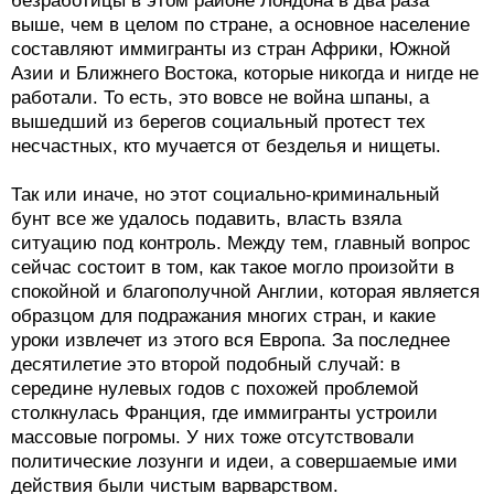
безработицы в этом районе Лондона в два раза
выше, чем в целом по стране, а основное население
составляют иммигранты из стран Африки, Южной
Азии и Ближнего Востока, которые никогда и нигде не
работали. То есть, это вовсе не война шпаны, а
вышедший из берегов социальный протест тех
несчастных, кто мучается от безделья и нищеты.
Так или иначе, но этот социально-криминальный
бунт все же удалось подавить, власть взяла
ситуацию под контроль. Между тем, главный вопрос
сейчас состоит в том, как такое могло произойти в
спокойной и благополучной Англии, которая является
образцом для подражания многих стран, и какие
уроки извлечет из этого вся Европа. За последнее
десятилетие это второй подобный случай: в
середине нулевых годов с похожей проблемой
столкнулась Франция, где иммигранты устроили
массовые погромы. У них тоже отсутствовали
политические лозунги и идеи, а совершаемые ими
действия были чистым варварством.