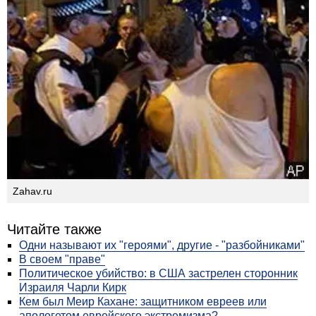
Zahav.ru
Читайте также
Одни называют их "героями", другие - "разбойниками"
В своем "праве"
Политическое убийство: в США застрелен сторонник
Израиля Чарли Кирк
Кем был Меир Кахане: защитником евреев или
апологетом еврейского экстремизма?