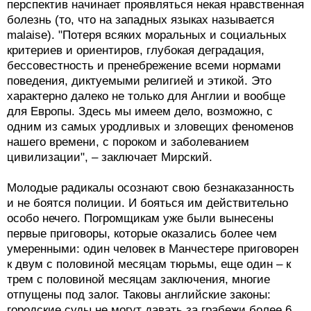
перспектив начинает проявляться некая нравственная
болезнь (то, что на западных языках называется
malaise). "Потеря всяких моральных и социальных
критериев и ориентиров, глубокая деградация,
бессовестность и пренебрежение всеми нормами
поведения, диктуемыми религией и этикой. Это
характерно далеко не только для Англии и вообще
для Европы. Здесь мы имеем дело, возможно, с
одним из самых уродливых и зловещих феноменов
нашего времени, с пороком и заболеванием
цивилизации", – заключает Мирский.
Молодые радикалы осознают свою безнаказанность
и не боятся полиции. И бояться им действительно
особо нечего. Погромщикам уже были вынесены
первые приговоры, которые оказались более чем
умеренными: один человек в Манчестере приговорен
к двум с половиной месяцам тюрьмы, еще один – к
трем с половиной месяцам заключения, многие
отпущены под залог. Таковы английские законы:
городские суды не могут давать за грабежи более 6