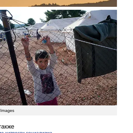
 Images
также