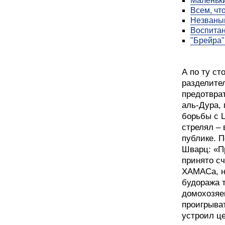
Маленьки
Всем, чт
Незваный
Воспитан
"Брейра"
А по ту ст
разделите
предотвра
аль-Дура,
борьбы с 
стрелял – 
публике. П
Шварц: «Пр
принято с
ХАМАСа, н
будоража 
домохозяе
проигрыват
устроил ц