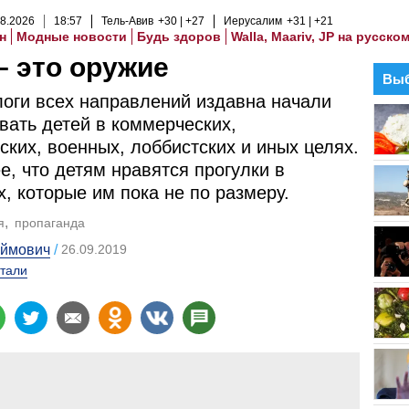
8
.
2026
18
:
57
Тель-Авив
+30
+27
Иерусалим
+31
+21
н
Модные новости
Будь здоров
Walla, Maariv, JP на русско
– это оружие
Выб
оги всех направлений издавна начали
вать детей в коммерческих,
ских, военных, лоббистских и иных целях.
е, что детям нравятся прогулки в
, которые им пока не по размеру.
я
пропаганда
ймович
26.09.2019
тали