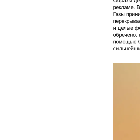
Образы де
рекламе. 
Газы прин
перекрыва
и целые ф
обречено, 
помощью С
сильнейш