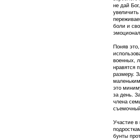
не дай Бог
увеличить
переживаем
боли и сво
эмоционал
Поняв это,
использова
военных, л
нравятся п
размеру. З
маленьким 
это миниму
за день. З
члена сем
съемочный
Участие в
подростка
бунты про