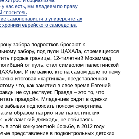
е хитрости социализма
о у нас есть, мы владеем по праву
 спаситель
ие самоненависти в университетах
: хроники еврейского самоедства
орону забора подростков бросают к
льному забору, под пули ЦАХАЛа, стремящегося
тить прорыв границы. 12-тилетний Мохаммад
 погибший от пуль, стал символом палестинской
ЦАХАЛом. И не важно, кто на самом деле по нему
важна итоговая «картинка», представленная
отому что, как заметил в свое время Евгений
авды не существует. Правда – это то, что
читать правдой». Младенцев рядят в одежки
е забывая подпоясать поясом смертника,
таким образом патриотизм палестинских
к. «Исламский джихад», не собираясь
ь в этой конкурентной борьбе, в 2012 году
елые представления в подконтрольных детских