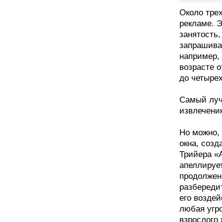
Около тре
рекламе. 
занятость,
запрашива
например, 
возрасте о
до четырех
Самый луч
извлечени
Но можно,
окна, соз
Трийера «А
апеллируе
продолжени
разбередит
его воздей
любая угр
взрослого 