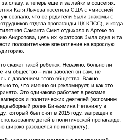
 за славу, а теперь еще и за лайки в соцсетях.
летняя Катя Лычева посетила США с «миссией
 уж совпало, что ее родители были знакомы с
отрудников отдела пропаганды ЦК КПСС), и когда
тилетняя Саманта Смит отдыхала в Артеке по
ию Андропова, цель их кураторов была одна и та
вести положительное впечатление на взрослую
удиторию.
то скажет такой ребенок. Неважно, больно ли
е им общество – или заболел он сам, не
сь с давлением этого общества. Важно
ьно то, что именно он рекламирует, и как это
ринято. Это одинаково работает в рекламе
 памперсов и политических деятелей (вспомним
редвыборный ролик Биньямина Нетаниягу в
ду, который был снят в 2015 году, запрещен к
спользование детей в политической пропаганде,
но широко разошелся по интернету).