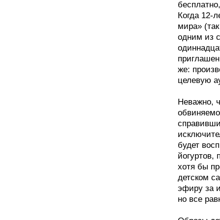
бесплатно,
Когда 12-
мира» (так
одним из с
одиннадца
приглашен
же: произ
целевую а
Неважно, ч
обвиняемо
справивши
исключител
будет восп
йогуртов,
хотя бы п
детском са
эфиру за и
но все рав