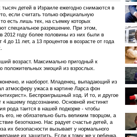
х тысяч детей в Израиле ежегодно снимаются в
Это, если считать только официальную
 то есть лишь тех, на съемку которых
ют специальное разрешение. При этом,
в 2012 году более половины из них были в
т 4 до 11 лет, а 13 процентов в возрасте от года
.
ший возраст. Максимально пригодный к
ю положительных эмоций из взрослых.
 конечно, и наоборот. Младенец, выпадающий из
дал атмосферу ужаса в картине Ларса фон
нтихрист». Беспроигрышный ход. И то, и другое
т к нашему подсознанию. Основной инстинкт
я рода таится в нашей подкорке - чтобы
ь его, не обязательно быть великим творцом, а
ствие безотказно. Нас радует счастье детей, а
оза их безопасности вызывает у нормального
желание их защитить. Если к тому же у ребенка,