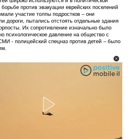
тей широко используются и в политической
В борьбе против эвакуации еврейских поселений
имали участие толпы подростков – они
ли дороги, пытались отстоять отдельные здания
орпосты. Их сопротивление изначально было
но психологическое давление на общество с
МИ - полицейский спецназ против детей – было
им.