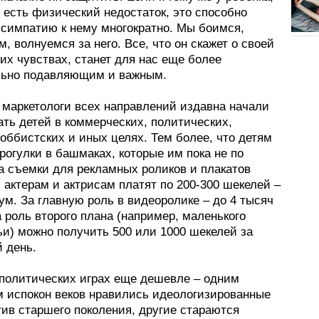
, есть физический недостаток, это способно
 симпатию к нему многократно. Мы боимся,
, волнуемся за него. Все, что он скажет о своей
их чувствах, станет для нас еще более
ьно подавляющим и важным.
 маркетологи всех направлений издавна начали
ть детей в коммерческих, политических,
оббистских и иных целях. Тем более, что детям
рогулки в башмаках, которые им пока не по
а съемки для рекламных роликов и плакатов
актерам и актрисам платят по 200-300 шекелей –
м. За главную роль в видеоролике – до 4 тысяч
а роль второго плана (например, маленького
ьи) можно получить 500 или 1000 шекелей за
 день.
 политических играх еще дешевле – одним
м испокон веков нравились идеологизированные
тив старшего поколения, другие стараются