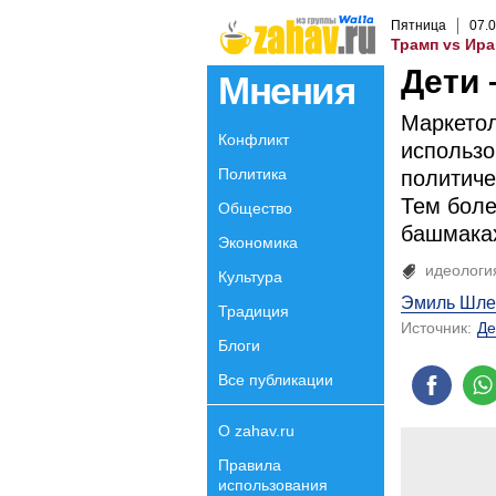
Пятница
07
.
0
Трамп vs Ира
Дети 
Мнения
Mаркетол
Конфликт
использо
Политика
политиче
Тем боле
Общество
башмаках
Экономика
идеологи
Культура
Эмиль Шле
Традиция
Источник:
Де
Блоги
Все публикации
О zahav.ru
Правила
использования