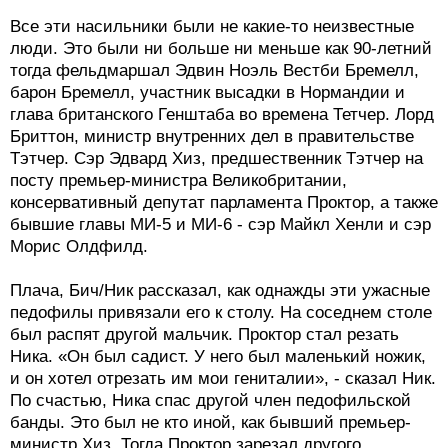
Все эти насильники были не какие-то неизвестные
люди. Это были ни больше ни меньше как 90-летний
тогда фельдмаршал Эдвин Ноэль Вестби Бремелл,
барон Бремелл, участник высадки в Нормандии и
глава британского Генштаба во времена Тетчер. Лорд
Бриттон, министр внутренних дел в правительстве
Тэтчер. Сэр Эдвард Хиз, предшественник Тэтчер на
посту премьер-министра Великобритании,
консервативный депутат парламента Проктор, а также
бывшие главы МИ-5 и МИ-6 - сэр Майкл Хенли и сэр
Морис Олдфилд.
Плача, Бич/Ник рассказал, как однажды эти ужасные
педофилы привязали его к столу. На соседнем столе
был распят другой мальчик. Проктор стал резать
Ника. «Он был садист. У него был маленький ножик,
и он хотел отрезать им мои гениталии», - сказал Ник.
По счастью, Ника спас другой член педофильской
банды. Это был не кто иной, как бывший премьер-
министр Хиз. Тогда Проктор зарезал другого