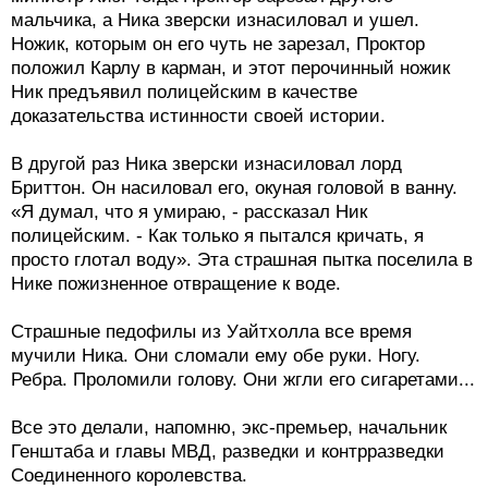
мальчика, а Ника зверски изнасиловал и ушел.
Ножик, которым он его чуть не зарезал, Проктор
положил Карлу в карман, и этот перочинный ножик
Ник предъявил полицейским в качестве
доказательства истинности своей истории.
В другой раз Ника зверски изнасиловал лорд
Бриттон. Он насиловал его, окуная головой в ванну.
«Я думал, что я умираю, - рассказал Ник
полицейским. - Как только я пытался кричать, я
просто глотал воду». Эта страшная пытка поселила в
Нике пожизненное отвращение к воде.
Страшные педофилы из Уайтхолла все время
мучили Ника. Они сломали ему обе руки. Ногу.
Ребра. Проломили голову. Они жгли его сигаретами...
Все это делали, напомню, экс-премьер, начальник
Генштаба и главы МВД, разведки и контрразведки
Соединенного королевства.