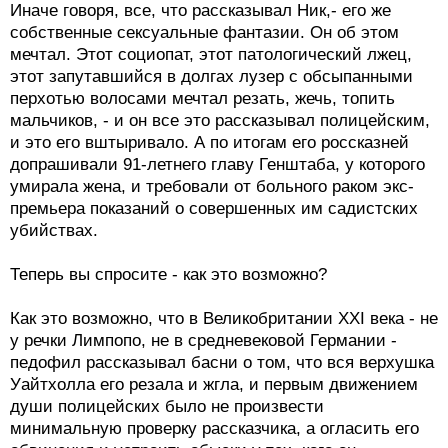
Иначе говоря, все, что рассказывал Ник,- его же
собственные сексуальные фантазии. Он об этом
мечтал. Этот социопат, этот патологический лжец,
этот запутавшийся в долгах лузер с обсыпанными
перхотью волосами мечтал резать, жечь, топить
мальчиков, - и он все это рассказывал полицейским,
и это его вштыривало. А по итогам его россказней
допрашивали 91-летнего главу Генштаба, у которого
умирала жена, и требовали от больного раком экс-
премьера показаний о совершенных им садистских
убийствах.
Теперь вы спросите - как это возможно?
Как это возможно, что в Великобритании XXI века - не
у речки Лимпопо, не в средневековой Германии -
педофил рассказывал басни о том, что вся верхушка
Уайтхолла его резала и жгла, и первым движением
души полицейских было не произвести
минимальную проверку рассказчика, а огласить его