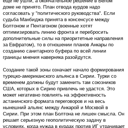
еще не ушли, а окончательное решение в Белом
доме не принято. План отвода курдов надо
согласовать у "политического руководства". Если
судьба Манбиджа принята в консенсусе между
Болтоном и Пентагоном (военные хотят
оптимизировать линию фронта и перебросить
дополнительные силы на приоритетные направления
за Евфратом), то в отношении планов Анкары по
созданию санитарного буфера по всей линии
границы мнения наверняка разойдутся.
Создание такой зоны означает начало формирования
турецко-американского альянса в Сирии. Турки со
временем должны будут заменить там союзников
США, которых в Сирию привлечь не удастся. Это
может негативно повлиять на эффективность
астанинского формата переговоров и на весь
нынешний альянс между Анкарой и Москвой в
Сирии. При этом план Болтона не лишен смысла. Он
решает серьезную геополитическую задачу в
условиях, когда нужда в курдах против ИГ утрачивает