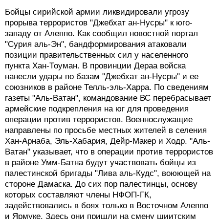
Бойцы сирийской армии ликвидировали угрозу
прорыва террористов "Джебхат ан-Нусры" к юго-
западу от Алеппо. Как сообщил новостной портал
"Сурия аль-Эн", бандформирования атаковали
позиции правительственных сил у населенного
пункта Хан-Тоуман. В провинции Дераа войска
нанесли удары по базам "Джебхат ан-Нусры" и ее
союзников в районе Телль-эль-Харра. По сведениям
газеты "Аль-Ватан", командование ВС перебрасывает
армейские подкрепления на юг для проведения
операции против террористов. Военнослужащие
направлены по просьбе местных жителей в селения
Хан-Арнаба, Эль-Хабария, Дейр-Макер и Ходр. "Аль-
Ватан" указывает, что в операции против террористов
в районе Умм-Батна будут участвовать бойцы из
палестинской бригады "Лива аль-Кудс", воюющей на
стороне Дамаска. До сих пор палестинцы, основу
которых составляют члены НФОП-ГК,
задействовались в боях только в Восточном Алеппо
и Ярмуке. Здесь они пришли на смену шиитским