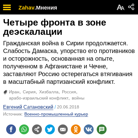
А
Zahav
.
Мнения
А
Четыре фронта в зоне
деэскалации
Гражданская война в Сирии продолжается.
Слабость Дамаска, упорство его противников
и осторожность, основанная на опыте,
полученном в Афганистане и Чечне,
заставляют Россию остерегаться втягивания
в масштабный партизанский конфликт.
Иран
Сирия
Хизбалла
Россия
арабо-израильский конфликт
войны
Евгений Сатановский
20.06.2018
Источник:
Военно-промышленный курьер