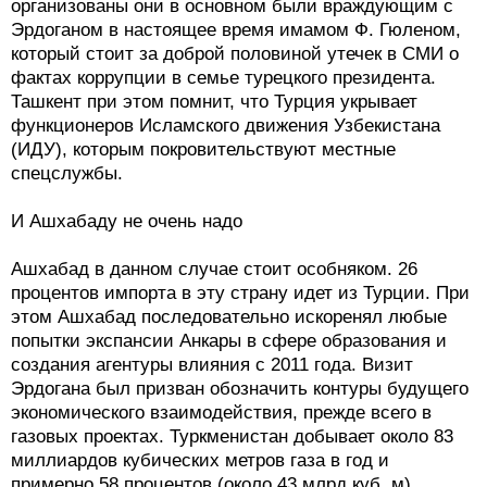
организованы они в основном были враждующим с
Эрдоганом в настоящее время имамом Ф. Гюленом,
который стоит за доброй половиной утечек в СМИ о
фактах коррупции в семье турецкого президента.
Ташкент при этом помнит, что Турция укрывает
функционеров Исламского движения Узбекистана
(ИДУ), которым покровительствуют местные
спецслужбы.
И Ашхабаду не очень надо
Ашхабад в данном случае стоит особняком. 26
процентов импорта в эту страну идет из Турции. При
этом Ашхабад последовательно искоренял любые
попытки экспансии Анкары в сфере образования и
создания агентуры влияния с 2011 года. Визит
Эрдогана был призван обозначить контуры будущего
экономического взаимодействия, прежде всего в
газовых проектах. Туркменистан добывает около 83
миллиардов кубических метров газа в год и
примерно 58 процентов (около 43 млрд куб. м)