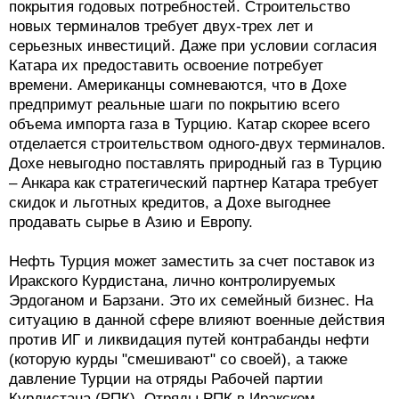
покрытия годовых потребностей. Строительство
новых терминалов требует двух-трех лет и
серьезных инвестиций. Даже при условии согласия
Катара их предоставить освоение потребует
времени. Американцы сомневаются, что в Дохе
предпримут реальные шаги по покрытию всего
объема импорта газа в Турцию. Катар скорее всего
отделается строительством одного-двух терминалов.
Дохе невыгодно поставлять природный газ в Турцию
– Анкара как стратегический партнер Катара требует
скидок и льготных кредитов, а Дохе выгоднее
продавать сырье в Азию и Европу.
Нефть Турция может заместить за счет поставок из
Иракского Курдистана, лично контролируемых
Эрдоганом и Барзани. Это их семейный бизнес. На
ситуацию в данной сфере влияют военные действия
против ИГ и ликвидация путей контрабанды нефти
(которую курды "смешивают" со своей), а также
давление Турции на отряды Рабочей партии
Курдистана (РПК). Отряды РПК в Иракском