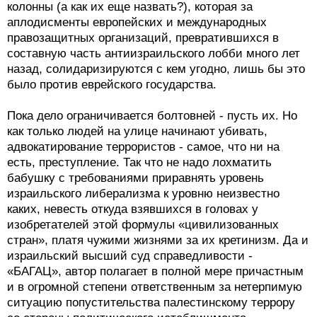
колонны (а как их еще назвать?), которая за
аплодисменты европейских и международных
правозащитных организаций, превратившихся в
составную часть антиизраильского лобби много лет
назад, солидаризируются с кем угодно, лишь бы это
было против еврейского государства.
Пока дело ограничивается болтовней - пусть их. Но
как только людей на улице начинают убивать,
адвокатирование террористов - самое, что ни на
есть, преступление. Так что не надо лохматить
бабушку с требованиями приравнять уровень
израильского либерализма к уровню неизвестно
каких, невесть откуда взявшихся в головах у
изобретателей этой формулы «цивилизованных
стран», платя чужими жизнями за их кретинизм. Да и
израильский высший суд справедливости -
«БАГАЦ», автор полагает в полной мере причастным
и в огромной степени ответственным за нетерпимую
ситуацию попустительства палестинскому террору