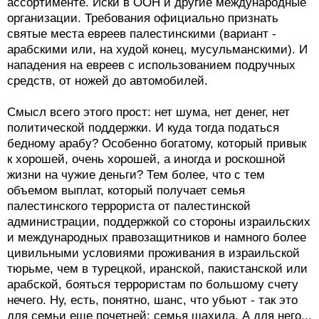
ассортименте. Иски в ООН и другие международные
организации. Требования официально признать
святые места евреев палестинскими (вариант -
арабскими или, на худой конец, мусульманскими). И
нападения на евреев с использованием подручных
средств, от ножей до автомобилей.
Смысл всего этого прост: нет шума, нет денег, нет
политической поддержки. И куда тогда податься
бедному арабу? Особенно богатому, который привык
к хорошей, очень хорошей, а иногда и роскошной
жизни на чужие деньги? Тем более, что с тем
объемом выплат, который получает семья
палестинского террориста от палестинской
администрации, поддержкой со стороны израильских
и международных правозащитников и намного более
цивильными условиями проживания в израильской
тюрьме, чем в турецкой, иранской, пакистанской или
арабской, бояться террористам по большому счету
нечего. Ну, есть, понятно, шанс, что убьют - так это
для семьи еще почетней: семья шахида. А для него...