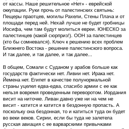
от кассы. Наше решительное «Нет» - еврейской
оккупации. Руки прочь от палестинских святынь:
Пещеры праотцев, могилы Рахели, Стены Плача и от
площади перед ней. Нехай лучше не будет гробницы
Иосифа, чем там будут молиться евреи. ЮНЕСКО за
палестинцев (какой сюрприз!). ООН за палестинцев
(кто бы сомневался). Ключ к решению всех проблем
Ближнего Востока - решение палестинского вопроса.
И так далее, и так далее, и так далее...
В общем, Сомали с Суданом у арабов больше как
государств фактически нет. Ливии нет. Ирака нет.
Йемена нет. Египет в качестве полунормальной
страны уцелел едва-едва, спасибо армии с ее как
нельзя вовремя проведенным переворотом. Иордания
висит на ниточке. Ливан давно уже ни на чем не
висит - катится и катится в бездонную пропасть. А
поскольку она бездонная, то и катиться туда он будет
во веки веков. Сирии, если бы туда не залетела
русская авиация с ее варварскими привычками