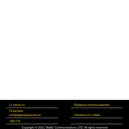
О zahav.ru
Правила использования
Политика
конфиденциальности
Связаться с нами
צרו קשר
Copyright © 2021 Walla! Communications LTD. All rights reserved