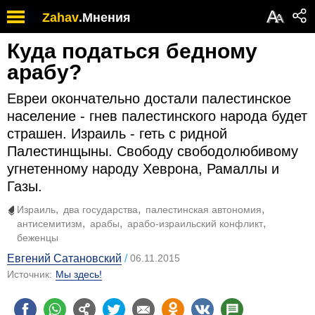
А
Zahav
.
Мнения
А
Куда податься бедному
арабу?
Евреи окончательно достали палестинское
население - гнев палестинского народа будет
страшен. Израиль - геть с ридной
Палестинщыны. Свободу свободолюбивому
угнетенному народу Хеврона, Рамаллы и
Газы.
Израиль
два государства
палестинская автономия
антисемитизм
арабы
арабо-израильский конфликт
беженцы
Евгений Сатановский
06.11.2015
Источник:
Мы здесь!