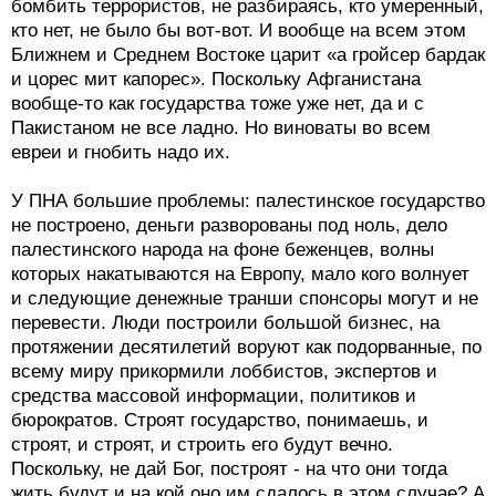
бомбить террористов, не разбираясь, кто умеренный,
кто нет, не было бы вот-вот. И вообще на всем этом
Ближнем и Среднем Востоке царит «а гройсер бардак
и цорес мит капорес». Поскольку Афганистана
вообще-то как государства тоже уже нет, да и с
Пакистаном не все ладно. Но виноваты во всем
евреи и гнобить надо их.
У ПНА большие проблемы: палестинское государство
не построено, деньги разворованы под ноль, дело
палестинского народа на фоне беженцев, волны
которых накатываются на Европу, мало кого волнует
и следующие денежные транши спонсоры могут и не
перевести. Люди построили большой бизнес, на
протяжении десятилетий воруют как подорванные, по
всему миру прикормили лоббистов, экспертов и
средства массовой информации, политиков и
бюрократов. Строят государство, понимаешь, и
строят, и строят, и строить его будут вечно.
Поскольку, не дай Бог, построят - на что они тогда
жить будут и на кой оно им сдалось в этом случае? А