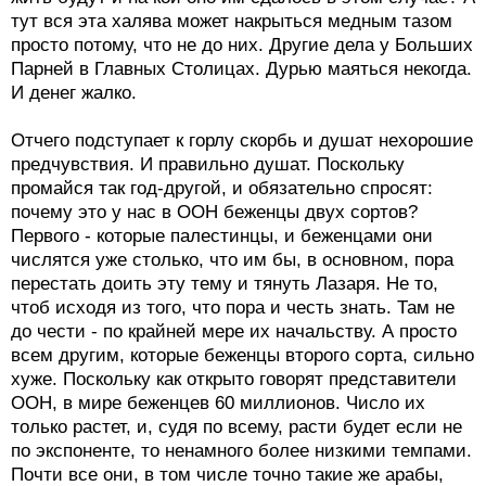
тут вся эта халява может накрыться медным тазом
просто потому, что не до них. Другие дела у Больших
Парней в Главных Столицах. Дурью маяться некогда.
И денег жалко.
Отчего подступает к горлу скорбь и душат нехорошие
предчувствия. И правильно душат. Поскольку
промайся так год-другой, и обязательно спросят:
почему это у нас в ООН беженцы двух сортов?
Первого - которые палестинцы, и беженцами они
числятся уже столько, что им бы, в основном, пора
перестать доить эту тему и тянуть Лазаря. Не то,
чтоб исходя из того, что пора и честь знать. Там не
до чести - по крайней мере их начальству. А просто
всем другим, которые беженцы второго сорта, сильно
хуже. Поскольку как открыто говорят представители
ООН, в мире беженцев 60 миллионов. Число их
только растет, и, судя по всему, расти будет если не
по экспоненте, то ненамного более низкими темпами.
Почти все они, в том числе точно такие же арабы,