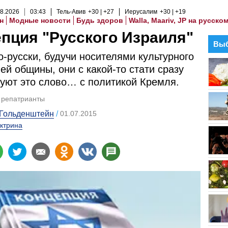
8
.
2026
03
:
43
Тель-Авив
+30
+27
Иерусалим
+30
+19
н
Модные новости
Будь здоров
Walla, Maariv, JP на русско
пция "Русского Израиля"
Выб
о-русски, будучи носителями культурного
ей общины, они с какой-то стати сразу
уют это слово… с политикой Кремля.
репатрианты
 Гольденштейн
01.07.2015
ктрина