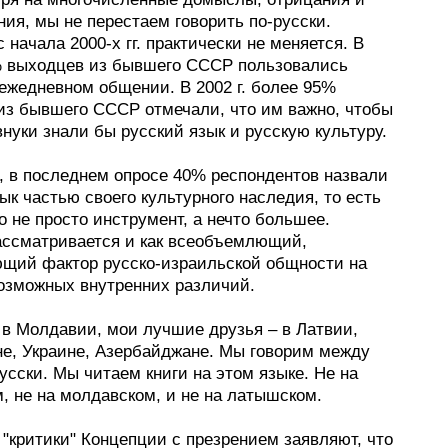
ия, мы не перестаем говорить по-русски.
 начала 2000-х гг. практически не меняется. В
0% выходцев из бывшего СССР пользовались
 ежедневном общении. В 2002 г. более 95%
из бывшего СССР отмечали, что им важно, чтобы
внуки знали бы русский язык и русскую культуру.
о, в последнем опросе 40% респондентов назвали
ык частью своего культурного наследия, то есть
о не просто инструмент, а нечто большее.
ассматривается и как всеобъемлющий,
щий фактор русско-израильской общности на
озможных внутренних различий.
 в Молдавии, мои лучшие друзья – в Латвии,
не, Украине, Азербайджане. Мы говорим между
усски. Мы читаем книги на этом языке. Не на
, не на молдавском, и не на латышском.
"критики" Концепции с презрением заявляют, что