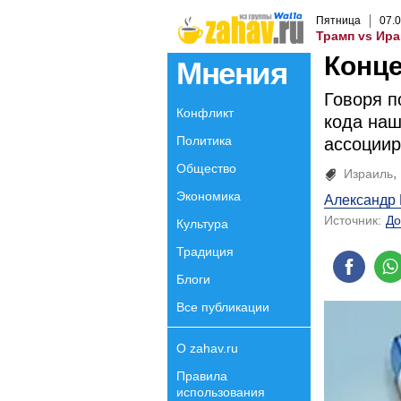
Пятница
07
.
0
Трамп vs Ира
Конце
Мнения
Говоря п
Конфликт
кода наш
Политика
ассоциир
Общество
Израиль
Экономика
Александр
Источник:
До
Культура
Традиция
Блоги
Все публикации
О zahav.ru
Правила
использования