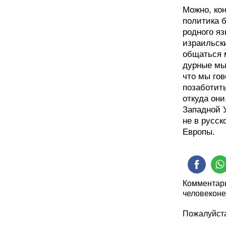
Можно, кон
политика 
родного яз
израильск
общаться м
дурные мыс
что мы го
позаботить
откуда он
Западной У
не в русск
Европы.
Комментари
человеконе
Пожалуйста