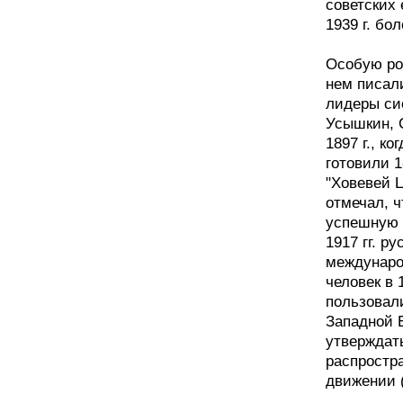
советских 
1939 г. бо
Особую ро
нем писал
лидеры си
Усышкин, С
1897 г., к
готовили 1
"Ховевей 
отмечал, 
успешную р
1917 гг. р
междунаро
человек в 
пользовали
Западной 
утверждать
распростр
движении 