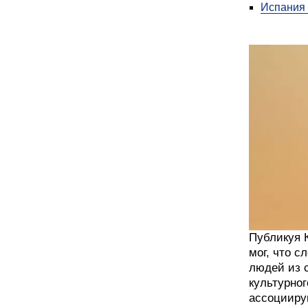
Испания 
Публикуя К
мог, что с
людей из с
культурног
ассоцииру