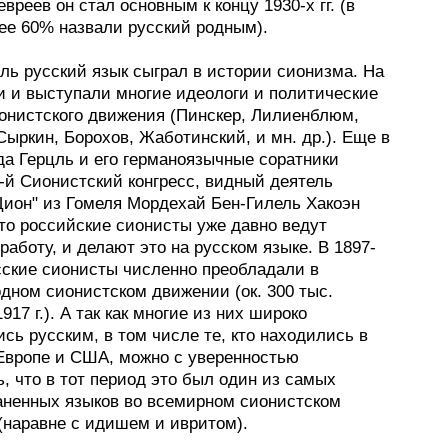
евреев он стал основным к концу 1930-х гг. (в
лее 60% назвали русский родным).
ль русский язык сыграл в истории сионизма. На
и и выступали многие идеологи и политические
онистского движения (Пинскер, Лилиенблюм,
ыркин, Борохов, Жаботинский, и мн. др.). Еще в
огда Герцль и его германоязычные соратники
-й Сионистский конгресс, видный деятель
Цион" из Гомеля Мордехай Бен-Гилель Хакоэн
что российские сионисты уже давно ведут
аботу, и делают это на русском языке. В 1897-
усские сионисты численно преобладали в
дном сионистском движении (ок. 300 тыс.
1917 г.). А так как многие из них широко
сь русским, в том числе те, кто находились в
Европе и США, можно с уверенностью
, что в тот период это был один из самых
аненных языков во всемирном сионистском
(наравне с идишем и ивритом).