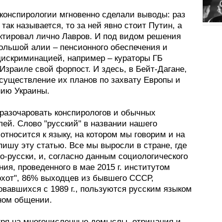
конспирологии мгновенно сделали выводы: раз
так называется, то за ней явно стоит Путин, а
актировал лично Лавров. И под видом решения
ольшой алии – пенсионного обеспечения и
дискриминацией, например – кураторы ГБ
Израиле свой форпост. И здесь, в Бейт-Дагане,
осуществление их планов по захвату Европы и
ию Украины.
разочаровать конспирологов и обычных
ей. Слово "русский" в названии нашего
относится к языку, на котором мы говорим и на
пишу эту статью. Все мы выросли в стране, где
о-русски, и, согласно данным социологического
ия, проведенного в мае 2015 г. институтом
охот", 86% выходцев из бывшего СССР,
вавшихся с 1989 г., пользуются русским языком
ном общении.
тря на многочисленные домыслы, отрицания и