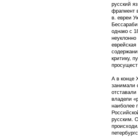
русский я
фрагмент 
в. евреи У
Бессараби
однако с 
неуклонно 
еврейская 
содержани
критику, п
просуществ
А в конце 
занимали 
отставали 
владели «р
наиболее 
Российско
русским. 
происходил
петербургс