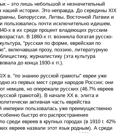
зык – это лишь небольшой и незначительный
в нашей истории. Это неправда. До середины XIX
краины, Белоруссии, Литвы, Восточной Латвии и
и пользовались почти исключительно идишем,
1840-х в их среде процент владеющих русским
возрастал. В 1860-х гг. возникла богатая русско-
культура, "русская по форме, еврейская по
ю", включавшая прозу, поэзию, литературную
ублицистику, журналистику (эта культура
овала до конца 1930-х гг.).
XIX в. "по знанию русской грамоты" евреи уже
одно из первых мест среди народов России; они
от немцев, но опережали русских (46.7% евреев
усской грамотой). В начале XX в. элита и
политически активная часть еврейства
й империи пользовалась уже преимущественно
Особенно быстро его распространение
о среди евреев в крупных городах (в 1910 г. 42%
ких евреев назвали этот язык родным). А среди