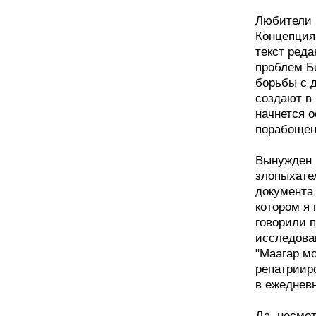
Любители 
Концепция 
текст ред
проблем Б
борьбы с 
создают в 
начнется 
порабощен
Вынужден 
злопыхател
документа 
котором я 
говорили п
исследован
"Маагар м
репатрииро
в ежеднев
Да, несмо