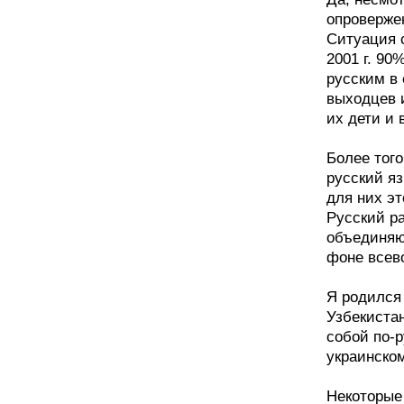
опровержен
Ситуация с
2001 г. 9
русским в
выходцев 
их дети и 
Более тог
русский яз
для них эт
Русский р
объединяю
фоне всев
Я родился
Узбекиста
собой по-р
украинском
Некоторые 