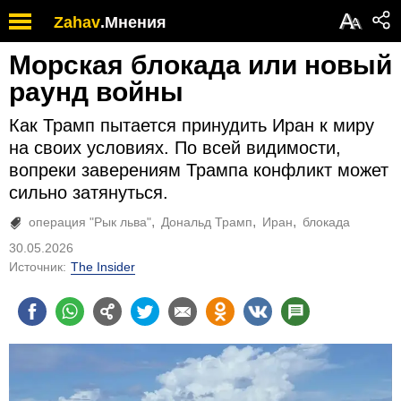
А
Zahav
.
Мнения
А
Морская блокада или новый
раунд войны
Как Трамп пытается принудить Иран к миру
на своих условиях. По всей видимости,
вопреки заверениям Трампа конфликт может
сильно затянуться.
операция "Рык льва"
Дональд Трамп
Иран
блокада
30.05.2026
Источник:
The Insider