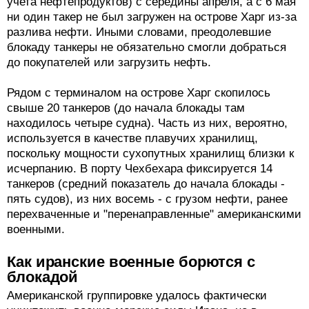
учета нефтепродуктов) с середины апреля, а с 6 мая
ни один такер не был загружен на острове Харг из-за
разлива нефти. Иными словами, преодолевшие
блокаду танкеры не обязательно смогли добраться
до покупателей или загрузить нефть.
Рядом с терминалом на острове Харг скопилось
свыше 20 танкеров (до начала блокады там
находилось четыре судна). Часть из них, вероятно,
используется в качестве плавучих хранилищ,
поскольку мощности сухопутных хранилищ близки к
исчерпанию. В порту Чехбехара фиксируется 14
танкеров (средний показатель до начала блокады -
пять судов), из них восемь - с грузом нефти, ранее
перехваченные и "перенаправленные" американскими
военными.
Как иранские военные борются с
блокадой
Американской группировке удалось фактически