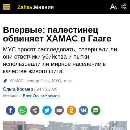
А
Zahav
.
Мнения
А
Впервые: палестинец
обвиняет ХАМАС в Гааге
МУС просят расследовать, совершали ли
они ответчики убийства и пытки,
использовали ли мирное население в
качестве живого щита.
ХАМАС
сектор Газа
МУС
иски
Ольга Кромер
24.05.2026
Источник:
Блог Ольги Кромер