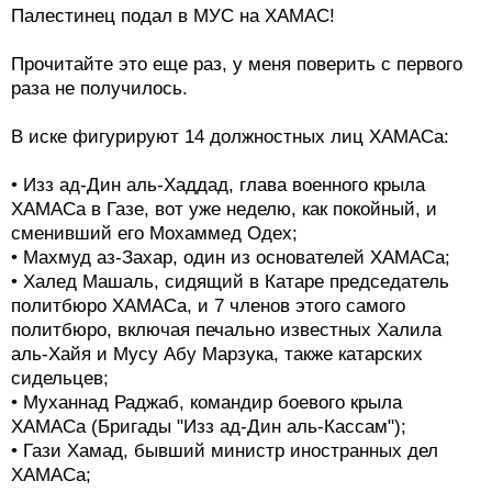
Палестинец подал в МУС на ХАМАС!
Прочитайте это еще раз, у меня поверить с первого
раза не получилось.
В иске фигурируют 14 должностных лиц ХАМАСа:
• Изз ад-Дин аль-Хаддад, глава военного крыла
ХАМАСа в Газе, вот уже неделю, как покойный, и
сменивший его Мохаммед Одех;
• Махмуд аз-Захар, один из основателей ХАМАСа;
• Халед Машаль, сидящий в Катаре председатель
политбюро ХАМАСа, и 7 членов этого самого
политбюро, включая печально известных Халила
аль-Хайя и Мусу Абу Марзука, также катарских
сидельцев;
• Муханнад Раджаб, командир боевого крыла
ХАМАСа (Бригады "Изз ад-Дин аль-Кассам");
• Гази Хамад, бывший министр иностранных дел
ХАМАСа;