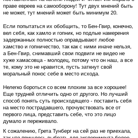
праве евреев на самооборону! Тут двух мнений быть
не может, тут мнений может быть минимум 20.
Если попытаться их обобщить, то Бен-Гвир, конечно,
вел себя, как хамло и гопник, но подлые намерения
задержанных полностью оправдывают любое
хамство и гопничество, так как с ними иначе нельзя,
а Бен-Гвир, снимавший свои подвиги не видео не
хуже хамасовца - молодец, потому что он наш, а все
те, кому это не нравится, пусть заткнут свой
моральный понос себе в место исхода.
Нелегко бороться со всем плохим за все хорошее!
Еще трудней отличить одно от другого. Но лучший
способ понять суть происходящего - поставить себя
на место пострадавшего, прочувствовать все от
первого лица, представить себе, что это лицо
думало и переживало.
К сожалению, Грета Тунберг на сей раз не приехала,
так что пришлось выбрать для эксперимента более