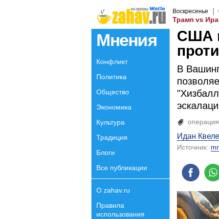
Воскресенье
Трамп vs Ира
США 
Мнения
проти
Конфликт
В Вашинг
Политика
позволяе
Общество
"Хизбалл
эскалаци
Экономика
операция
Культура
Идан Квел
Традиция
Источник:
mn
Блоги
Все публикации
О zahav.ru
Правила
использования