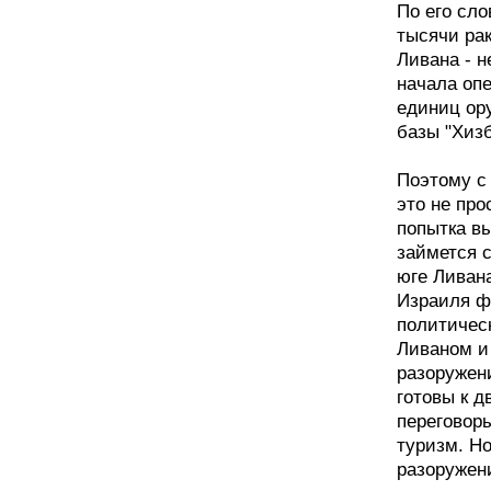
По его сл
тысячи рак
Ливана - н
начала оп
единиц ор
базы "Хизб
Поэтому с
это не про
попытка в
займется 
юге Ливана
Израиля ф
политичес
Ливаном и 
разоружен
готовы к д
переговоры
туризм. Но
разоружен