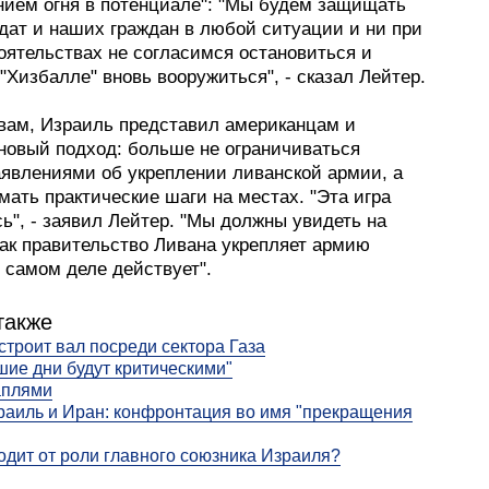
нием огня в потенциале": "Мы будем защищать
дат и наших граждан в любой ситуации и ни при
оятельствах не согласимся остановиться и
"Хизбалле" вновь вооружиться", - сказал Лейтер.
овам, Израиль представил американцам и
новый подход: больше не ограничиваться
явлениями об укреплении ливанской армии, а
ать практические шаги на местах. "Эта игра
ь", - заявил Лейтер. "Мы должны увидеть на
как правительство Ливана укрепляет армию
 самом деле действует".
также
строит вал посреди сектора Газа
ие дни будут критическими"
аплями
аиль и Иран: конфронтация во имя "прекращения
дит от роли главного союзника Израиля?