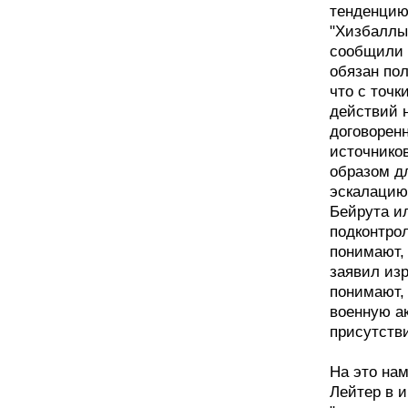
тенденцию
"Хизбаллы
сообщили W
обязан пол
что с точ
действий 
договорен
источнико
образом д
эскалацию
Бейрута и
подконтро
понимают, 
заявил из
понимают, 
военную ак
присутстви
На это на
Лейтер в 