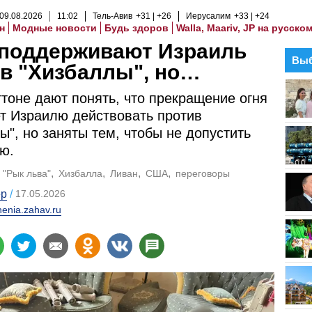
09
.
08
.
2026
11
:
02
Тель-Авив
+31
+26
Иерусалим
+33
+24
н
Модные новости
Будь здоров
Walla, Maariv, JP на русско
поддерживают Израиль
Выб
в "Хизбаллы", но…
тоне дают понять, что прекращение огня
т Израилю действовать против
ы", но заняты тем, чтобы не допустить
ю.
 "Рык льва"
Хизбалла
Ливан
США
переговоры
ер
17.05.2026
enia.zahav.ru