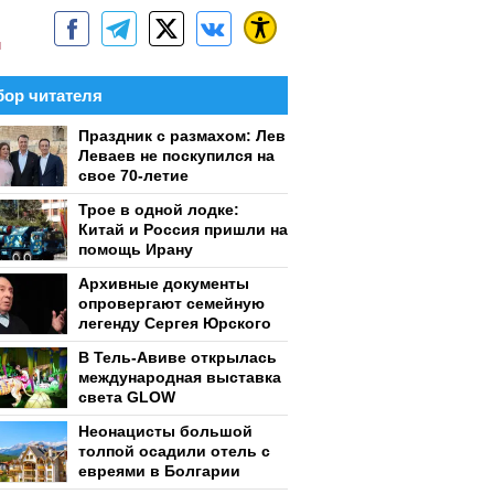
м
ор читателя
Праздник с размахом: Лев
Леваев не поскупился на
свое 70-летие
Трое в одной лодке:
Китай и Россия пришли на
помощь Ирану
Архивные документы
опровергают семейную
легенду Сергея Юрского
В Тель-Авиве открылась
международная выставка
света GLOW
Неонацисты большой
толпой осадили отель с
евреями в Болгарии