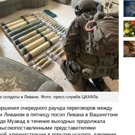
е солдаты в Ливане. Фото: пресс-служба ЦАХАЛа
ершения очередного раунда переговоров между
и Ливаном в пятницу посол Ливана в Вашингтоне
де Муавад в течение выходных продолжала
 высокопоставленными представителями
кой администрации в попытке усилить давление