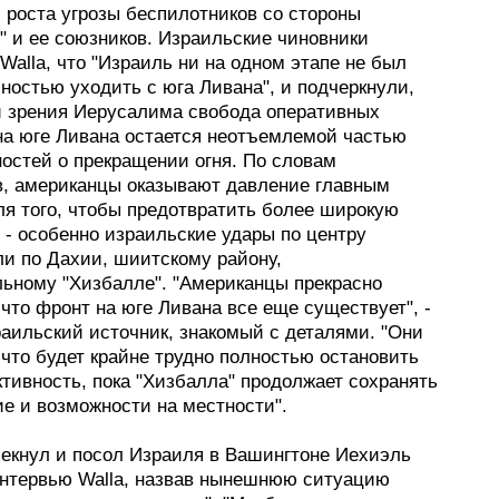
 роста угрозы беспилотников со стороны
" и ее союзников. Израильские чиновники
alla, что "Израиль ни на одном этапе не был
ностью уходить с юга Ливана", и подчеркнули,
ки зрения Иерусалима свобода оперативных
на юге Ливана остается неотъемлемой частью
ностей о прекращении огня. По словам
в, американцы оказывают давление главным
ля того, чтобы предотвратить более широкую
 - особенно израильские удары по центру
ли по Дахии, шиитскому району,
льному "Хизбалле". "Американцы прекрасно
что фронт на юге Ливана все еще существует", -
раильский источник, знакомый с деталями. "Они
что будет крайне трудно полностью остановить
тивность, пока "Хизбалла" продолжает сохранять
е и возможности на местности".
мекнул и посол Израиля в Вашингтоне Иехиэль
интервью Walla, назвав нынешнюю ситуацию