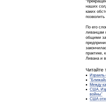
"прекраще
наших сол
каких обст
позволить 
По его сл
ливанцам 
общими за
предприним
закончилас
практике, 
Ливана и в
Читайте 
Израиль 
"Ближайш
Между к
США, Изр
войны"
США отхо