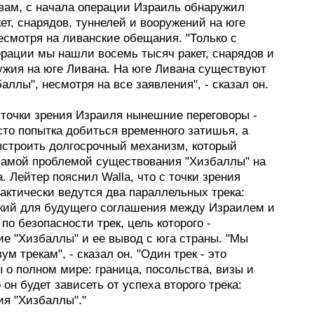
овам, с начала операции Израиль обнаружил
ет, снарядов, туннелей и вооружений на юге
есмотря на ливанские обещания. "Только с
ерации мы нашли восемь тысяч ракет, снарядов и
ужия на юге Ливана. На юге Ливана существуют
аллы", несмотря на все заявления", - сказал он.
 точки зрения Израиля нынешние переговоры -
сто попытка добиться временного затишья, а
ыстроить долгосрочный механизм, который
самой проблемой существования "Хизбаллы" на
. Лейтер пояснил Walla, что с точки зрения
актически ведутся два параллельных трека:
кий для будущего соглашения между Израилем и
по безопасности трек, цель которого -
ие "Хизбаллы" и ее вывод с юга страны. "Мы
вум трекам", - сказал он. "Один трек - это
 о полном мире: граница, посольства, визы и
 он будет зависеть от успеха второго трека:
ия "Хизбаллы"."