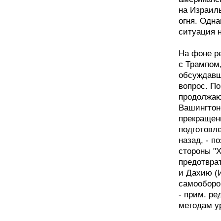
на Израил
огня. Одна
ситуация н
На фоне р
с Трампом
обсуждавш
вопрос. П
продолжаю
Вашингтон
прекращен
подготовл
назад, - п
стороны "
предотвра
и Дахию (
самооборо
- прим. ре
методам у