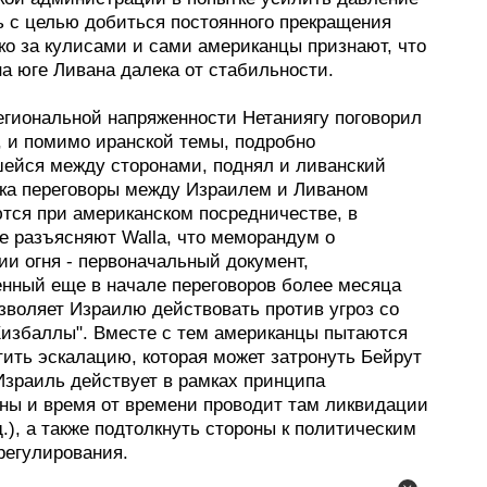
ь с целью добиться постоянного прекращения
ко за кулисами и сами американцы признают, что
а юге Ливана далека от стабильности.
егиональной напряженности Нетаниягу поговорил
, и помимо иранской темы, подробно
ейся между сторонами, поднял и ливанский
ока переговоры между Израилем и Ливаном
тся при американском посредничестве, в
е разъясняют Walla, что меморандум о
ии огня - первоначальный документ,
енный еще в начале переговоров более месяца
озволяет Израилю действовать против угроз со
Хизбаллы". Вместе с тем американцы пытаются
тить эскалацию, которая может затронуть Бейрут
Израиль действует в рамках принципа
ны и время от времени проводит там ликвидации
д.), а также подтолкнуть стороны к политическим
регулирования.