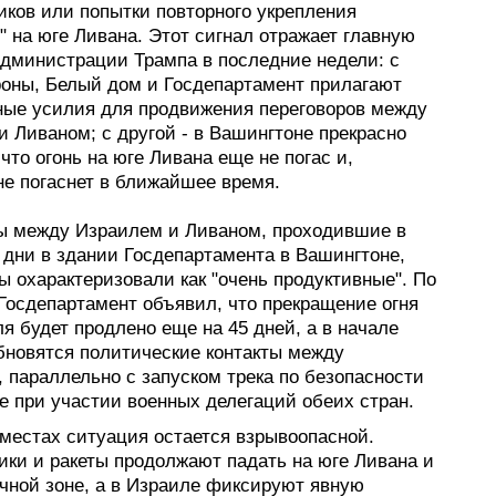
иков или попытки повторного укрепления
 на юге Ливана. Этот сигнал отражает главную
дминистрации Трампа в последние недели: с
роны, Белый дом и Госдепартамент прилагают
ные усилия для продвижения переговоров между
 Ливаном; с другой - в Вашингтоне прекрасно
что огонь на юге Ливана еще не погас и,
не погаснет в ближайшее время.
ы между Израилем и Ливаном, проходившие в
 дни в здании Госдепартамента в Вашингтоне,
 охарактеризовали как "очень продуктивные". По
Госдепартамент объявил, что прекращение огня
ля будет продлено еще на 45 дней, а в начале
бновятся политические контакты между
 параллельно с запуском трека по безопасности
е при участии военных делегаций обеих стран.
 местах ситуация остается взрывоопасной.
ики и ракеты продолжают падать на юге Ливана и
ичной зоне, а в Израиле фиксируют явную