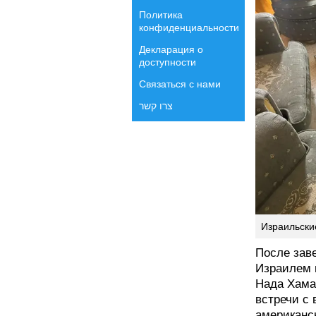
Политика
конфиденциальности
Декларация о
доступности
Связаться с нами
צרו קשר
Израильски
После зав
Израилем 
Нада Хама
встречи с
американс