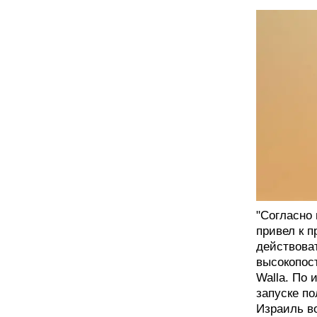
"Согласно
привел к 
действоват
высокопос
Walla. По 
запуске по
Израиль в