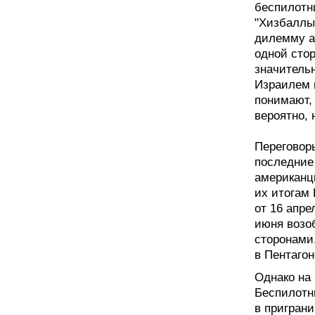
беспилотн
"Хизбаллы"
дилемму а
одной сто
значитель
Израилем и
понимают, 
вероятно, 
Переговор
последние
американцы
их итогам 
от 16 апре
июня возо
сторонами,
в Пентагон
Однако на
Беспилотн
в пригран