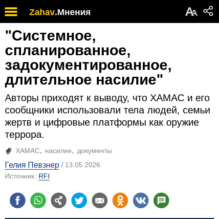
А
Zahav
.
Мнения
А
"Системное,
спланированное,
задокументированное,
длительное насилие"
Авторы приходят к выводу, что ХАМАС и его
сообщники использовали тела людей, семьи
жертв и цифровые платформы как оружие
террора.
ХАМАС
насилие
документы
Гелия Певзнер
13.05.2026
Источник:
RFI