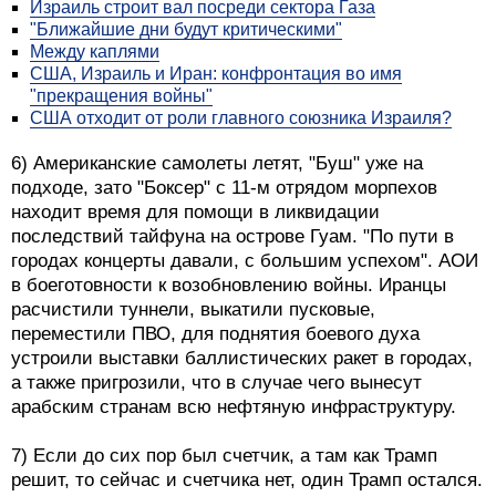
Израиль строит вал посреди сектора Газа
"Ближайшие дни будут критическими"
Между каплями
США, Израиль и Иран: конфронтация во имя
"прекращения войны"
США отходит от роли главного союзника Израиля?
6) Американские самолеты летят, "Буш" уже на
подходе, зато "Боксер" с 11-м отрядом морпехов
находит время для помощи в ликвидации
последствий тайфуна на острове Гуам. "По пути в
городах концерты давали, с большим успехом". АОИ
в боеготовности к возобновлению войны. Иранцы
расчистили туннели, выкатили пусковые,
переместили ПВО, для поднятия боевого духа
устроили выставки баллистических ракет в городах,
а также пригрозили, что в случае чего вынесут
арабским странам всю нефтяную инфраструктуру.
7) Если до сих пор был счетчик, а там как Трамп
решит, то сейчас и счетчика нет, один Трамп остался.