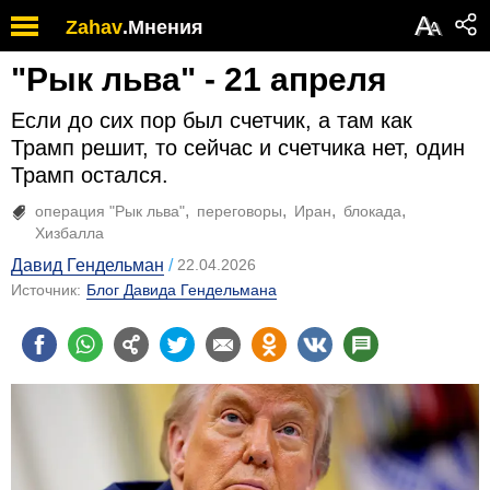
А
Zahav
.
Мнения
А
"Рык льва" - 21 апреля
Если до сих пор был счетчик, а там как
Трамп решит, то сейчас и счетчика нет, один
Трамп остался.
операция "Рык льва"
переговоры
Иран
блокада
Хизбалла
Давид Гендельман
22.04.2026
Источник:
Блог Давида Гендельмана