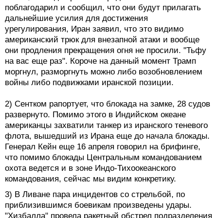
поблагодарил и сообщил, что они будут прилагать
дальнейшие усилия для достижения
урегулирования, Иран заявил, что это видимо
американский трюк для внезапной атаки и вообще
они продления прекращения огня не просили. "Тьфу
на вас еще раз". Короче на данный момент Трамп
моргнул, разморгнуть можно либо возобновлением
войны либо подвижками иранской позиции.
2) Сентком рапортует, что блокада на замке, 28 судов
развернуто. Помимо этого в Индийском океане
американцы захватили танкер из иранского теневого
флота, вышедший из Ирана еще до начала блокады.
Генерал Кейн еще 16 апреля говорил на брифинге,
что помимо блокады Центральным командованием
охота ведется и в зоне Индо-Тихоокеанского
командования, сейчас мы видим конкретику.
3) В Ливане пара инцидентов со стрельбой, по
приблизившимся боевикам произведены удары.
"Хизбалла" провела ракетный обстрел подразделения