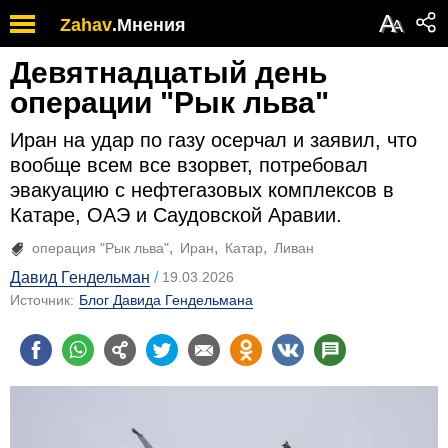
А
Zahav
.
Мнения
А
Девятнадцатый день
операции "Рык льва"
Иран на удар по газу осерчал и заявил, что
вообще всем все взорвет, потребовал
эвакуацию с нефтегазовых комплексов в
Катаре, ОАЭ и Саудовской Аравии.
операция "Рык льва"
Иран
Катар
Ливан
Давид Гендельман
19.03.2026
Источник:
Блог Давида Гендельмана