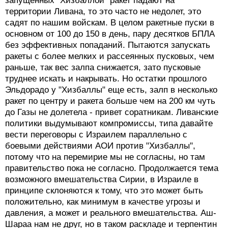
запущенных "Хизбаллой" ракет падают на
территории Ливана, то это часто не недолет, это
садят по нашим войскам. В целом ракетные пуски в
основном от 100 до 150 в день, пару десятков БПЛА
без эффективных попаданий. Пытаются запускать
ракеты с более мелких и рассеянных пусковых, чем
раньше, так вес залпа снижается, зато пусковые
труднее искать и накрывать. Но остатки прошлого
Эльдорадо у "Хизбаллы" еще есть, залп в несколько
ракет по центру и ракета больше чем на 200 км чуть
до Газы не долетела - привет соратникам. Ливанские
политики выдумывают компромиссы, типа давайте
вести переговоры с Израилем параллельно с
боевыми действиями АОИ против "Хизбаллы",
потому что на перемирие мы не согласны, но там
правительство пока не согласно. Продолжается тема
возможного вмешательства Сирии, в Израиле в
принципе склоняются к тому, что это может быть
положительно, как минимум в качестве угрозы и
давления, а может и реального вмешательства. Аш-
Шараа нам не друг, но в таком раскладе и терпентин