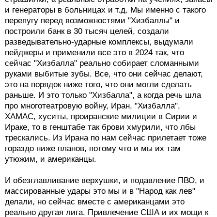
и генераторы в больницах и т.д. Мы именно с такого
перепугу перед возможностями "Хизбаллы" и
построили банк в 30 тысяч целей, создали
разведывательно-ударные комплексы, выдумали
пейджеры и применили все это в 2024 так, что
сейчас "Хизбалла" реально собирает сломанными
руками выбитые зубы. Все, что они сейчас делают,
это на порядок ниже того, что они могли сделать
раньше. И это только "Хизбалла", а когда речь шла
про многотеатровую войну, Иран, "Хизбалла",
ХАМАС, хуситы, проиранские милиции в Сирии и
Ираке, то в генштабе так брови хмурили, что лбы
трескались. Из Ирана по нам сейчас прилетает тоже
гораздо ниже планов, потому что и мы их там
утюжим, и американцы.
И обезглавливание верхушки, и подавление ПВО, и
массированные удары это мы и в "Народ как лев"
делали, но сейчас вместе с американцами это
реально другая лига. Привлечение США и их мощи к