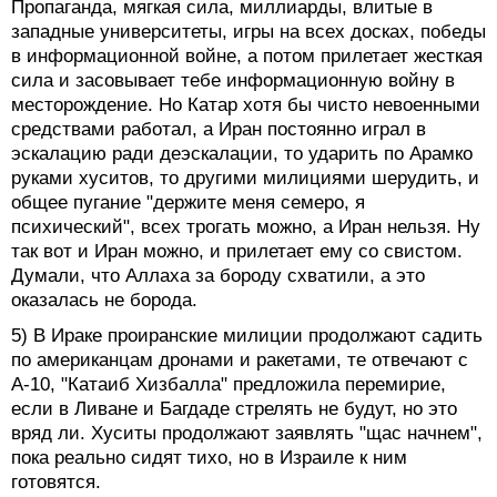
Пропаганда, мягкая сила, миллиарды, влитые в
западные университеты, игры на всех досках, победы
в информационной войне, а потом прилетает жесткая
сила и засовывает тебе информационную войну в
месторождение. Но Катар хотя бы чисто невоенными
средствами работал, а Иран постоянно играл в
эскалацию ради деэскалации, то ударить по Арамко
руками хуситов, то другими милициями шерудить, и
общее пугание "держите меня семеро, я
психический", всех трогать можно, а Иран нельзя. Ну
так вот и Иран можно, и прилетает ему со свистом.
Думали, что Аллаха за бороду схватили, а это
оказалась не борода.
5) В Ираке проиранские милиции продолжают садить
по американцам дронами и ракетами, те отвечают с
А-10, "Катаиб Хизбалла" предложила перемирие,
если в Ливане и Багдаде стрелять не будут, но это
вряд ли. Хуситы продолжают заявлять "щас начнем",
пока реально сидят тихо, но в Израиле к ним
готовятся.