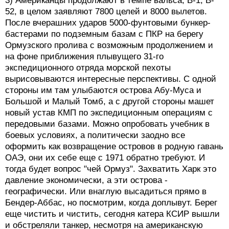
3) Американцы продолжают в темпе вальса, B-1, B-
52, в целом заявляют 7800 целей и 8000 вылетов.
После вчерашних ударов 5000-фунтовыми бункер-
бастерами по подземным базам с ПКР на берегу
Ормузского пролива с возможным продолжением и
на фоне приближения плывущего 31-го
экспедиционного отряда морской пехоты
вырисовываются интересные перспективы. С одной
стороны им там улыбаются острова Абу-Муса и
Большой и Малый Томб, а с другой стороны машет
новый устав КМП по экспедиционным операциям с
передовыми базами. Можно опробовать учебник в
боевых условиях, а политически заодно все
оформить как возвращение островов в родную гавань
ОАЭ, они их себе еще с 1971 обратно требуют. И
тогда будет вопрос "чей Ормуз". Захватить Харк это
давление экономически, а эти острова -
географически. Или внаглую высадиться прямо в
Бендер-Аббас, но посмотрим, когда доплывут. Берег
еще чистить и чистить, сегодня катера КСИР вышли
и обстреляли танкер, несмотря на американскую