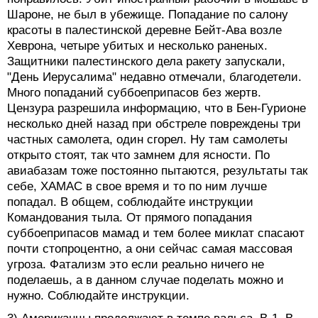
Шароне, не был в убежище. Попадание по салону
красоты в палестинской деревне Бейт-Ава возле
Хеврона, четыре убитых и несколько раненых.
Защитники палестинского дела ракету запускали,
"День Иерусалима" недавно отмечали, благодетели.
Много попаданий суббоеприпасов без жертв.
Цензура разрешила информацию, что в Бен-Гурионе
несколько дней назад при обстреле повреждены три
частных самолета, один сгорел. Ну там самолеты
открыто стоят, так что замнем для ясности. По
авиабазам тоже постоянно пытаются, результаты так
себе, ХАМАС в свое время и то по ним лучше
попадал. В общем, соблюдайте инструкции
Командования тыла. От прямого попадания
суббоеприпасов мамад и тем более миклат спасают
почти стопроцентно, а они сейчас самая массовая
угроза. Фатализм это если реально ничего не
поделаешь, а в данном случае поделать можно и
нужно. Соблюдайте инструкции.