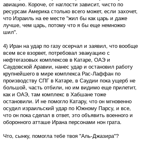
авиацию. Короче, от наглости зависит, чисто по
ресурсам Америка столько всего может, если захочет,
что Израиль на ее месте "жил бы как царь и даже
лучше, чем царь, потому что я бы еще немножко
шил".
4) Иран на удар по газу осерчал и заявил, что вообще
всем все взорвет, потребовал эвакуацию с
нефтегазовых комплексов в Катаре, ОАЭ и
Саудовской Аравии, нанес удар и остановил работу
крупнейшего в мире комплекса Рас-Лаффан по
производству СПГ в Катаре, в Саудии пока ущерб не
большой, часть отбили, но им видимо еще прилетит,
как и ОАЭ, там комплекс в Хабшане тоже
остановили. И не помогло Катару, что он мгновенно
осудил израильский удар по Южному Парсу, и все,
что он пока сделал в ответ, это объявить военного и
оборонного атташе Ирана персонами нон грата.
Что, сынку, помогла тебе твоя "Аль-Джазира"?