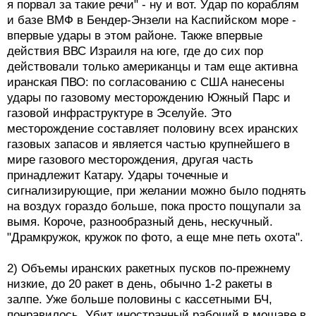
я порвал за такие речи" - ну и вот. Удар по кораблям
и базе ВМФ в Бендер-Энзели на Каспийском море -
впервые удары в этом районе. Также впервые
действия ВВС Израиля на юге, где до сих пор
действовали только американцы и там еще активна
иранская ПВО: по согласованию с США нанесены
удары по газовому месторождению Южный Парс и
газовой инфраструктуре в Эселуйе. Это
месторождение составляет половину всех иранских
газовых запасов и является частью крупнейшего в
мире газового месторождения, другая часть
принадлежит Катару. Удары точечные и
сигнализирующие, при желании можно было поднять
на воздух гораздо больше, пока просто пощупали за
вымя. Короче, разнообразный день, нескучный.
"Драмкружок, кружок по фото, а еще мне петь охота".
2) Объемы иранских ракетных пусков по-прежнему
низкие, до 20 ракет в день, обычно 1-2 ракеты в
залпе. Уже больше половины с кассетными БЧ,
понравилось. Убит иностранный рабочий в мошаве в