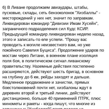
6) В Ливане продолжаем авиаудары, штабы,
пусковые, склады, сеть бензоколонок "Хизбаллы" -
месторождений у них нет, значит по заправкам.
Ликвидирован командир "Дивизии Имам Хусейн",
заграничного подразделения сил Кудс КСИР.
Предыдущий командир ликвидирован неделю назад,
этого и записать-то еле успели. "Прошу вас
проводить к могиле неизвестного вам, но уже
покойного Савелия Буциса". Продолжение ударов по
мостам через Литани, в военном плане изоляция
поля боя, в политическом сигнал ливанскому
правительству. Наземные действия постепенно
расширяются, действуют шесть бригад, в основном
на глубину до 6 км, рейды заходят и дальше.
Медленное продвижение и зачистки, прямых
боестолкновений почти нет, хизбалоны ждут в
деревнях второй и третьей линии, действуют
дистанционно, больше 40 применений ПТРК, плюс
минометы и ракеты - когда пишут, что многие из