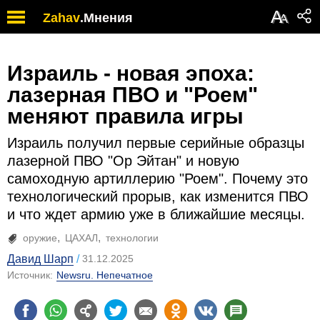
А
Zahav
.
Мнения
А
Израиль - новая эпоха:
лазерная ПВО и "Роем"
меняют правила игры
Израиль получил первые серийные образцы
лазерной ПВО "Ор Эйтан" и новую
самоходную артиллерию "Роем". Почему это
технологический прорыв, как изменится ПВО
и что ждет армию уже в ближайшие месяцы.
оружие
ЦАХАЛ
технологии
Давид Шарп
31.12.2025
Источник:
Newsru. Непечатное