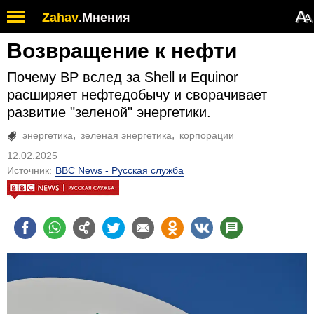
А
Zahav
.
Мнения
А
Возвращение к нефти
Почему ВР вслед за Shell и Equinor
расширяет нефтедобычу и сворачивает
развитие "зеленой" энергетики.
энергетика
зеленая энергетика
корпорации
12.02.2025
Источник:
BBC News - Русская служба