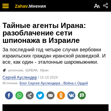
А
Zahav
.
Мнения
А
Тайные агенты Ирана:
разоблачение сети
шпионажа в Израиле
За последний год четыре случая вербовки
израильских граждан иранской разведкой. И
все, как один - эталонные шаромыжники.
шпионаж
ШАБАК
Иран
Сергей Ауслендер
15.10.2024
Источник:
Блог Сергея Ауслендера - Война с Ордой