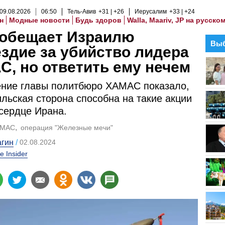
09
.
08
.
2026
06
:
50
Тель-Авив
+31
+26
Иерусалим
+33
+24
н
Модные новости
Будь здоров
Walla, Maariv, JP на русско
 обещает Израилю
Выб
здие за убийство лидера
, но ответить ему нечем
ение главы политбюро ХАМАС показало,
ильская сторона способна на такие акции
сердце Ирана.
АМАС
операция "Железные мечи"
агин
02.08.2024
e Insider