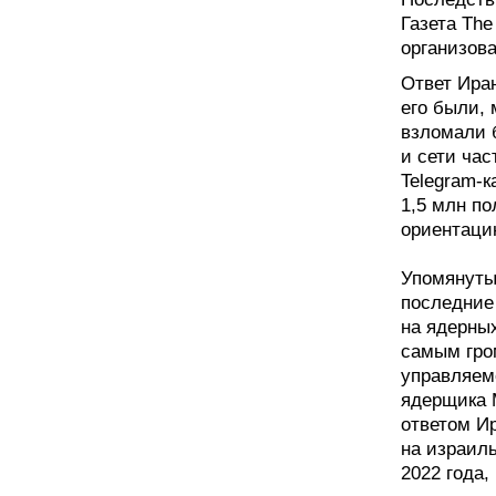
Газета The
организов
Ответ Ира
его были, 
взломали б
и сети час
Telegram-
1,5 млн п
ориентаци
Упомянуты
последние
на ядерных
самым гро
управляем
ядерщика 
ответом Ир
на израил
2022 года,