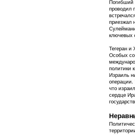
Погибший 
проводил 
встречалс
приезжал 
Сулеймани
ключевых 
Тегеран и
Особых со
междунаро
политики 
Израиль ни
операции.
что израил
сердце Ира
государств
Неравн
Политичес
территори