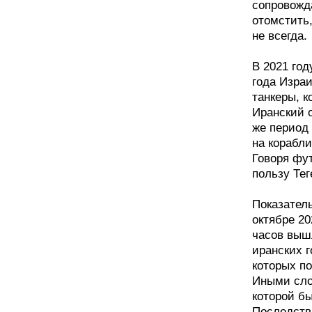
сопровожд
отомстить
не всегда.
В 2021 год
года Израи
танкеры, 
Иранский 
же период 
на корабл
Говоря фут
пользу Тег
Показатель
октябре 20
часов вышл
иранских 
которых по
Иными сло
которой б
Последстви