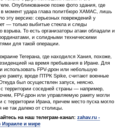
еле. Опубликованное позже фото здания, где
 в момент удара глава политбюро ХАМАС, лишь
ло эту версию: серьезных повреждений у
нет — только выбитые стекла и следы
 взрыва. То есть организаторы атаки обладали и
оординатами, и солидными техническими
тями для такой операции.
окраине Тегерана, где находился Хания, похоже,
резиденцией на время пребывания в Иране. Для
ли использовать FPV-дрон или небольшую
ую ракету, вроде ПТРК Spike, считают военные
Откуда был осуществлен запуск, неясно.
 с территории соседней страны — например,
рочем, FPV-дрон или управляемую ракету могли
и с территории Ирана, причем место пуска могло
 не так далеко от столицы.
йтесь на наш телеграм-канал:
zahav.ru -
 Израиле и мире