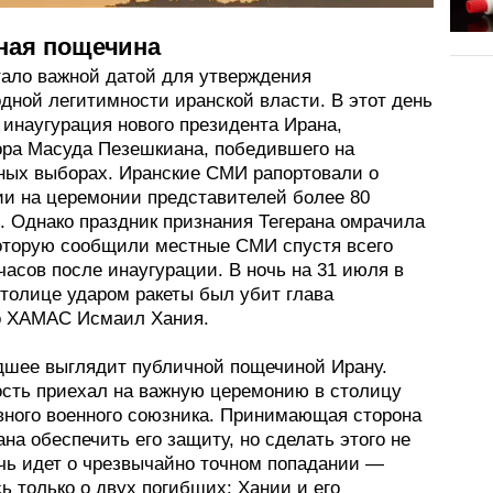
ная пощечина
тало важной датой для утверждения
дной легитимности иранской власти. В этот день
 инаугурация нового президента Ирана,
ра Масуда Пезешкиана, победившего на
ных выборах. Иранские СМИ рапортовали о
ии на церемонии представителей более 80
. Однако праздник признания Тегерана омрачила
которую сообщили местные СМИ спустя всего
часов после инаугурации. В ночь на 31 июля в
столице ударом ракеты был убит глава
 ХАМАС Исмаил Хания.
шее выглядит публичной пощечиной Ирану.
ость приехал на важную церемонию в столицу
авного военного союзника. Принимающая сторона
на обеспечить его защиту, но сделать этого не
ечь идет о чрезвычайно точном попадании —
 только о двух погибших: Хании и его