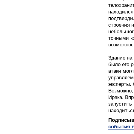
телохранит
находился
подтверди
строения 
небольшого
точными к
возможнос
Здание на 
было его 
атаки мог
управляем
эксперты. 
Возможно,
Ирака. Вп
запустить 
находиться
Подписыва
события в