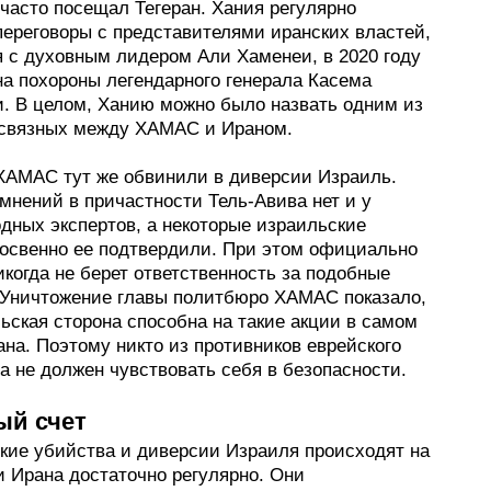
часто посещал Тегеран. Хания регулярно
переговоры с представителями иранских властей,
я с духовным лидером Али Хаменеи, в 2020 году
на похороны легендарного генерала Касема
. В целом, Ханию можно было назвать одним из
связных между ХАМАС и Ираном.
 ХАМАС тут же обвинили в диверсии Израиль.
мнений в причастности Тель-Авива нет и у
дных экспертов, а некоторые израильские
косвенно ее подтвердили. При этом официально
когда не берет ответственность за подобные
 Уничтожение главы политбюро ХАМАС показало,
ьская сторона способна на такие акции в самом
на. Поэтому никто из противников еврейского
а не должен чувствовать себя в безопасности.
ый счет
кие убийства и диверсии Израиля происходят на
и Ирана достаточно регулярно. Они