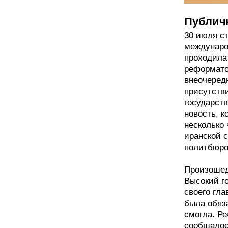
Публич
30 июля с
междунаро
проходила
реформато
внеочеред
присутств
государств
новость, 
несколько 
иранской 
политбюро
Произошед
Высокий г
своего гл
была обяза
смогла. Р
сообщалось