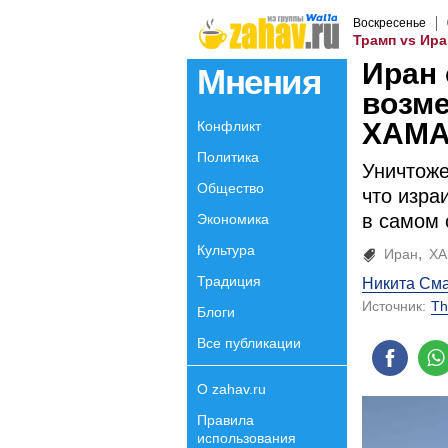
Воскресенье
Трамп vs Ира
Иран
Мнения
возме
ХАМАС
Конфликт
Политика
Уничтож
Общество
что изра
в самом 
Экономика
Культура
Иран
Х
Традиция
Никита См
Источник:
Th
Блоги
Все публикации
О zahav.ru
Правила
использования