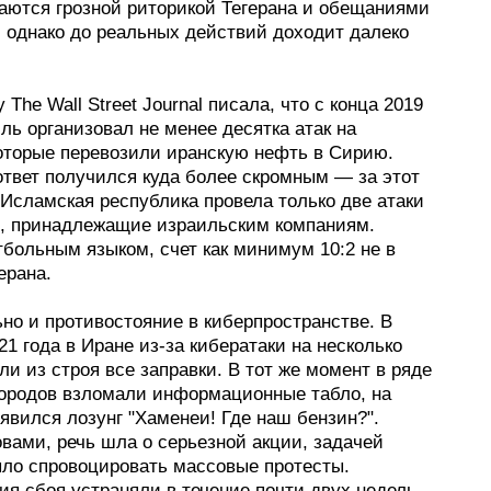
аются грозной риторикой Тегерана и обещаниями
, однако до реальных действий доходит далеко
у The Wall Street Journal писала, что с конца 2019
ль организовал не менее десятка атак на
которые перевозили иранскую нефть в Сирию.
ответ получился куда более скромным — за этот
Исламская республика провела только две атаки
и, принадлежащие израильским компаниям.
больным языком, счет как минимум 10:2 не в
ерана.
но и противостояние в киберпространстве. В
21 года в Иране из-за кибератаки на несколько
и из строя все заправки. В тот же момент в ряде
городов взломали информационные табло, на
явился лозунг "Хаменеи! Где наш бензин?".
вами, речь шла о серьезной акции, задачей
ыло спровоцировать массовые протесты.
я сбоя устраняли в течение почти двух недель.