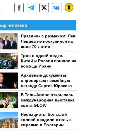
м
ор читателя
Праздник с размахом: Лев
Леваев не поскупился на
свое 70-летие
Трое в одной лодке:
Китай и Россия пришли на
помощь Ирану
Архивные документы
опровергают семейную
легенду Сергея Юрского
В Тель-Авиве открылась
международная выставка
света GLOW
Неонацисты большой
толпой осадили отель с
евреями в Болгарии