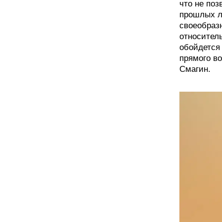
что не поз
прошлых л
своеобразн
относитель
обойдется 
прямого во
Смагин.