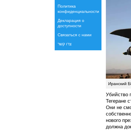
Политика
конфиденциальности
Декларация о
доступности
Связаться с нами
צרו קשר
Иранский Б
Убийство 
Тегеране 
Они не смо
собственно
нового пр
должна до