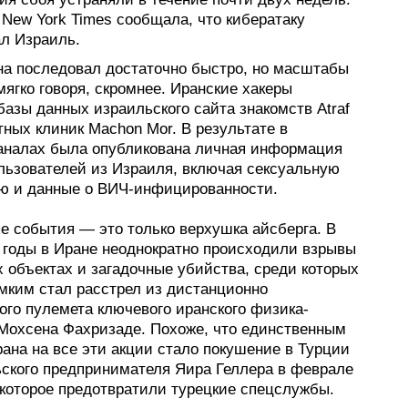
 New York Times сообщала, что кибератаку
ал Израиль.
на последовал достаточно быстро, но масштабы
мягко говоря, скромнее. Иранские хакеры
азы данных израильского сайта знакомств Atraf
тных клиник Machon Mor. В результате в
каналах была опубликована личная информация
ользователей из Израиля, включая сексуальную
ю и данные о ВИЧ-инфицированности.
е события — это только верхушка айсберга. В
 годы в Иране неоднократно происходили взрывы
 объектах и загадочные убийства, среди которых
мким стал расстрел из дистанционно
ого пулемета ключевого иранского физика-
Мохсена Фахризаде. Похоже, что единственным
ана на все эти акции стало покушение в Турции
ьского предпринимателя Яира Геллера в феврале
 которое предотвратили турецкие спецслужбы.