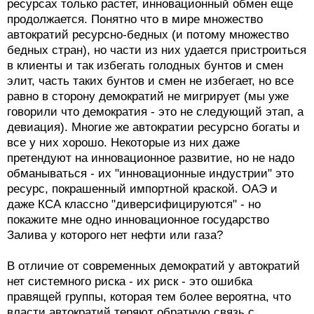
ресурсах только растет, инновационный обмен еще
продолжается. Понятно что в мире множество
автократий ресурсно-бедных (и потому множество
бедных стран), но части из них удается пристроиться
в клиенты и так избегать голодных бунтов и смен
элит, часть таких бунтов и смен не избегает, но все
равно в сторону демократий не мигрирует (мы уже
говорили что демократия - это не следующий этап, а
девиация). Многие же автократии ресурсно богаты и
все у них хорошо. Некоторые из них даже
претендуют на инновационное развитие, но не надо
обманываться - их "инновационные индустрии" это
ресурс, покрашенный импортной краской. ОАЭ и
даже КСА классно "диверсифицируются" - но
покажите мне одно инновационное государство
Залива у которого нет нефти или газа?
В отличие от современных демократий у автократий
нет системного риска - их риск - это ошибка
правящей группы, которая тем более вероятна, что
власти автократий теряют обратную связь с