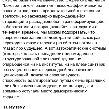
смысле развития человечества. Скорее она является
"боковой веткой" развития - высокоэффективной на
раннем этапе, очень привлекательной в состоянии
зрелости, но закономерно вырождающейся,
стареющей и распадающейся, трансформирующейся
в бюрократию и возвращающейся к автократии с
течением времени. Мы можем подозревать, что
современные западные демократии сейчас как раз
переходят к фазе старения (но об этом потом - в
главах про будущее). А вот автократические системы
(в которых власть принадлежит пирамидально
структурированной элитарной группе, не
опирающейся ни на институты, ни на плебисцит) как
раз существовали с первых дней человеческих
цивилизаций, доказали свою живучесть,
способность адаптироваться путем смены правящих
элит без изменения модели, и лишь изредка и
временно уступали место демократическим
моделям.
На эту тему