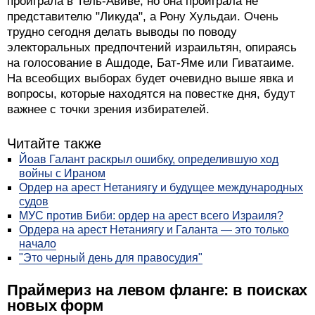
проиграла в Тель-Авиве, но она проиграла не
представителю "Ликуда", а Рону Хульдаи. Очень
трудно сегодня делать выводы по поводу
электоральных предпочтений израильтян, опираясь
на голосование в Ашдоде, Бат-Яме или Гиватаиме.
На всеобщих выборах будет очевидно выше явка и
вопросы, которые находятся на повестке дня, будут
важнее с точки зрения избирателей.
Читайте также
Йоав Галант раскрыл ошибку, определившую ход
войны с Ираном
Ордер на арест Нетаниягу и будущее международных
судов
МУС против Биби: ордер на арест всего Израиля?
Ордера на арест Нетаниягу и Галанта — это только
начало
"Это черный день для правосудия"
Праймериз на левом фланге: в поисках
новых форм