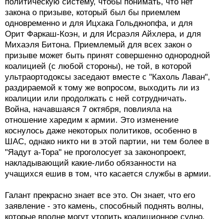
политическую систему, чтобы понимать, что нет
закона о призыве, который был бы приемлем
одновременно и для Ицхака Гольдкнопфа, и для
Орит Фаркаш-Коэн, и для Исраэля Айхлера, и для
Михаэля Битона. Приемлемый для всех закон о
призыве может быть принят совершенно однородной
коалицией (с любой стороны), не той, в которой
ультраортодоксы заседают вместе с "Кахоль Лаван",
раздираемой к тому же вопросом, выходить ли из
коалиции или продолжать с ней сотрудничать.
Война, начавшаяся 7 октября, повлияла на
отношение харедим к армии. Это изменение
коснулось даже некоторых политиков, особенно в
ШАС, однако никто ни в этой партии, ни тем более в
"Яадут а-Тора" не проголосует за законопроект,
накладывающий какие-либо обязанности на
учащихся ешив в том, что касается службы в армии.
Галант прекрасно знает все это. Он знает, что его
заявление - это камень, способный поднять волны,
которые вполне могут утопить коалиционное судно.