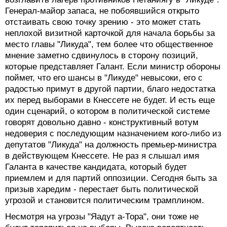
Генерал-майор запаса, не побоявшийся открыто
отстаивать свою точку зрению - это может стать
неплохой визитной карточкой для начала борьбы за
место главы "Ликуда", тем более что общественное
мнение заметно сдвинулось в сторону позиций,
которые представляет Галант. Если министр обороны
поймет, что его шансы в "Ликуде" невысоки, его с
радостью примут в другой партии, благо недостатка
их перед выборами в Кнессете не будет. И есть еще
один сценарий, о котором в политической системе
говорят довольно давно - конструктивный вотум
недоверия с последующим назначением кого-либо из
депутатов "Ликуда" на должность премьер-министра
в действующем Кнессете. Не раз я слышал имя
Галанта в качестве кандидата, который будет
приемлем и для партий оппозиции. Сегодня быть за
призыв харедим - перестает быть политической
угрозой и становится политическим трамплином.
Несмотря на угрозы "Яадут а-Тора", они тоже не