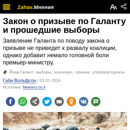
А
Zahav
.
Мнения
А
Закон о призыве по Галанту
и прошедшие выборы
Заявление Галанта по поводу закона о
призыве не приведет к развалу коалиции,
однако добавит немало головной боли
премьер-министру.
Йоав Галант
выборы
коалиция
призыв
ультраортодоксы
Габи Вольфсон
03.03.2024
Источник:
Newsru.co.il