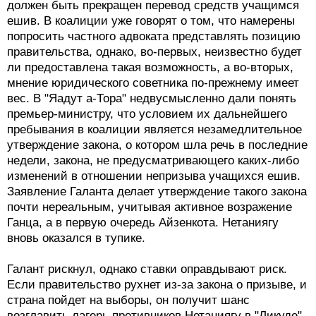
должен быть прекращен перевод средств учащимся
ешив. В коалиции уже говорят о том, что намерены
попросить частного адвоката представлять позицию
правительства, однако, во-первых, неизвестно будет
ли предоставлена такая возможность, а во-вторых,
мнение юридического советника по-прежнему имеет
вес. В "Яадут а-Тора" недвусмысленно дали понять
премьер-министру, что условием их дальнейшего
пребывания в коалиции является незамедлительное
утверждение закона, о котором шла речь в последние
недели, закона, не предусматривающего каких-либо
изменений в отношении непризыва учащихся ешив.
Заявление Галанта делает утверждение такого закона
почти нереальным, учитывая активное возражение
Ганца, а в первую очередь Айзенкота. Нетаниягу
вновь оказался в тупике.
Галант рискнул, однако ставки оправдывают риск.
Если правительство рухнет из-за закона о призыве, и
страна пойдет на выборы, он получит шанс
возглавить лагерь противников Нетаниягу в "Ликуде".