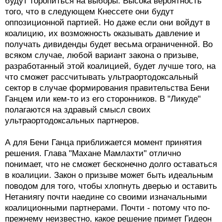
будут торопиться на выборы. Высока вероятность
того, что в следующем Кнессете они будут
оппозиционной партией. Но даже если они войдут в
коалицию, их возможность оказывать давление и
получать дивиденды будет весьма ограниченной. Во
всяком случае, любой вариант закона о призыве,
разработанный этой коалицией, будет лучше того, на
что сможет рассчитывать ультраортодоксальный
сектор в случае формирования правительства Бени
Ганцем или кем-то из его сторонников. В "Ликуде"
полагаются на здравый смысл своих
ультраортодоксальных партнеров.
А для Бени Ганца приближается момент принятия
решения. Глава "Махане Мамлахти" отлично
понимает, что не сможет бесконечно долго оставаться
в коалиции. Закон о призыве может быть идеальным
поводом для того, чтобы хлопнуть дверью и оставить
Нетаниягу почти наедине со своими изначальными
коалиционными партнерами. Почти - потому что по-
прежнему неизвестно, какое решение примет Гидеон