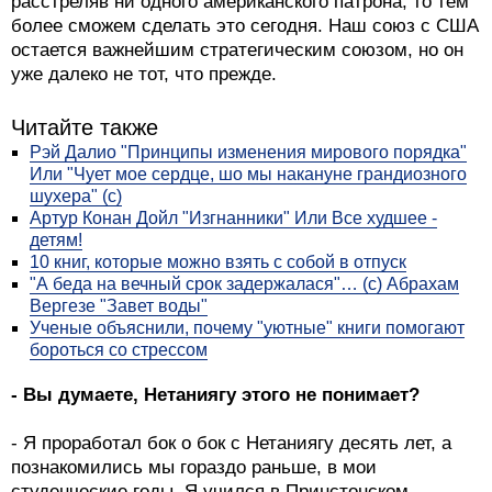
расстреляв ни одного американского патрона, то тем
более сможем сделать это сегодня. Наш союз с США
остается важнейшим стратегическим союзом, но он
уже далеко не тот, что прежде.
Читайте также
Рэй Далио "Принципы изменения мирового порядка"
Или "Чует мое сердце, шо мы накануне грандиозного
шухера" (с)
Артур Конан Дойл "Изгнанники" Или Все худшее -
детям!
10 книг, которые можно взять с собой в отпуск
"А беда на вечный срок задержалася"… (с) Абрахам
Вергезе "Завет воды"
Ученые объяснили, почему "уютные" книги помогают
бороться со стрессом
- Вы думаете, Нетаниягу этого не понимает?
- Я проработал бок о бок с Нетаниягу десять лет, а
познакомились мы гораздо раньше, в мои
студенческие годы. Я учился в Принстонском