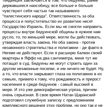
тенденция заключается в том, что бедуины, ранее
державшиеся наособицу, все больше и больше
чувствуют себя частью так называемого
"палестинского народа". Ответственность за оба
процесса и попустительство их развитию несет
Государство Израиль. Если мы не смогли направить
процессы внутри бедуинской общины в нужное нам
русло, то, по меньшей мере, могли бы действовать,
утверждая власть закона. Но оба закона - против
незаконного строительства и полигамии - де факто в
Негеве не действуют. Если я расширю балкон своей
квартиры в Яффо на два сантиметра, меня тут же
потащат в суд. Бедуины же могут строить один за
другим незаконные поселки, и им ничего не будет. Ну,
а то, что власти закрывают глаза на полигамию в их
семьях, привело к тому, что рождаемость и прирост
населения в среде бедуинов - самый высокий в
мире. И это уже демографическая угроза, причем
очень серьезная. В свое время Натан Щаранский
подготовил служебную записку с предложением
комплексного решения этих проблем, но оно так и не