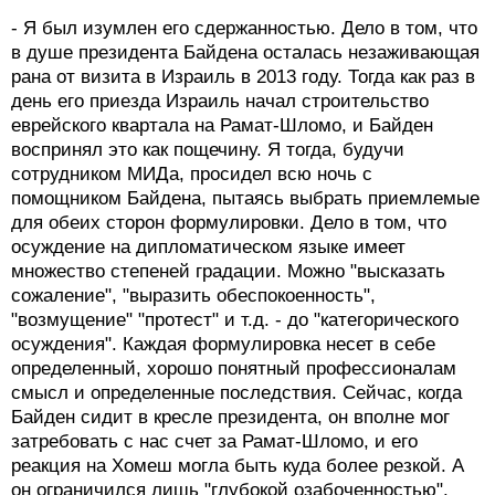
- Я был изумлен его сдержанностью. Дело в том, что
в душе президента Байдена осталась незаживающая
рана от визита в Израиль в 2013 году. Тогда как раз в
день его приезда Израиль начал строительство
еврейского квартала на Рамат-Шломо, и Байден
воспринял это как пощечину. Я тогда, будучи
сотрудником МИДа, просидел всю ночь с
помощником Байдена, пытаясь выбрать приемлемые
для обеих сторон формулировки. Дело в том, что
осуждение на дипломатическом языке имеет
множество степеней градации. Можно "высказать
сожаление", "выразить обеспокоенность",
"возмущение" "протест" и т.д. - до "категорического
осуждения". Каждая формулировка несет в себе
определенный, хорошо понятный профессионалам
смысл и определенные последствия. Сейчас, когда
Байден сидит в кресле президента, он вполне мог
затребовать с нас счет за Рамат-Шломо, и его
реакция на Хомеш могла быть куда более резкой. А
он ограничился лишь "глубокой озабоченностью".