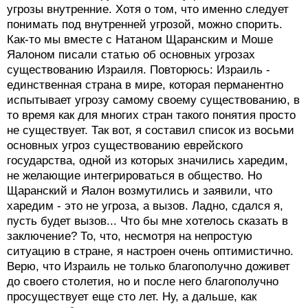
угрозы внутренние. Хотя о том, что именно следует
понимать под внутренней угрозой, можно спорить.
Как-то мы вместе с Натаном Щаранским и Моше
Яалоном писали статью об основных угрозах
существованию Израиля. Повторюсь: Израиль -
единственная страна в мире, которая перманентно
испытывает угрозу самому своему существованию, в
то время как для многих стран такого понятия просто
не существует. Так вот, я составил список из восьми
основных угроз существованию еврейского
государства, одной из которых значились харедим,
не желающие интегрироваться в общество. Но
Щаранский и Яалон возмутились и заявили, что
харедим - это не угроза, а вызов. Ладно, сдался я,
пусть будет вызов... Что бы мне хотелось сказать в
заключение? То, что, несмотря на непростую
ситуацию в стране, я настроен очень оптимистично.
Верю, что Израиль не только благополучно доживет
до своего столетия, но и после него благополучно
просуществует еще сто лет. Ну, а дальше, как