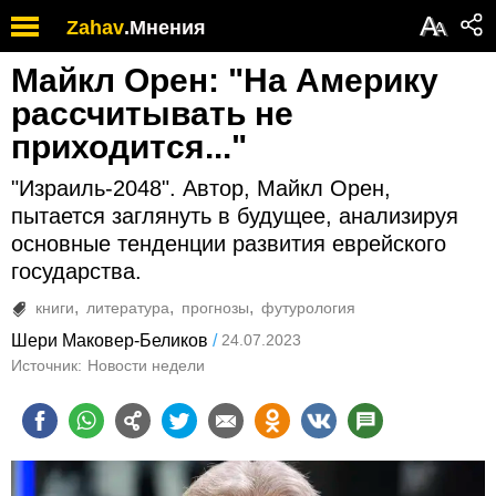
А
Zahav
.
Мнения
А
Майкл Орен: "На Америку
рассчитывать не
приходится..."
"Израиль-2048". Автор, Майкл Орен,
пытается заглянуть в будущее, анализируя
основные тенденции развития еврейского
государства.
книги
литература
прогнозы
футурология
Шери Маковер-Беликов
24.07.2023
Источник:
Новости недели