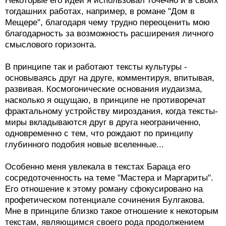
Некоторые его идеи я использовал точечно и в своих
тогдашних работах, например, в романе "Дом в
Мещере", благодаря чему трудно переоценить мою
благодарность за возможность расширения личного
смыслового горизонта.
В принципе так и работают тексты культуры -
основываясь друг на друге, комментируя, впитывая,
развивая. Космогонические основания иудаизма,
насколько я ощущаю, в принципе не противоречат
фрактальному устройству мироздания, когда тексты-
миры вкладываются друг в друга неограниченно,
одновременно с тем, что рождают по принципу
глубинного подобия новые вселенные...
Особенно меня увлекала в текстах Бараца его
сосредоточенность на теме "Мастера и Маргариты".
Его отношение к этому роману сфокусировано на
профетическом потенциале сочинения Булгакова.
Мне в принципе близко такое отношение к некоторым
текстам, являющимся своего рода продолжением