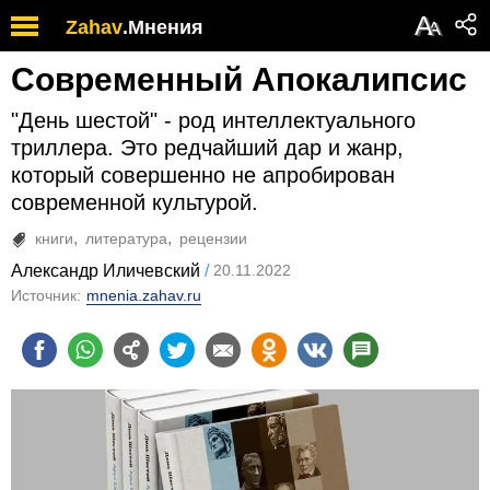
А
Zahav
.
Мнения
А
Современный Апокалипсис
"День шестой" - род интеллектуального
триллера. Это редчайший дар и жанр,
который совершенно не апробирован
современной культурой.
книги
литература
рецензии
Александр Иличевский
20.11.2022
Источник:
mnenia.zahav.ru